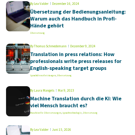
By
Lea Valder
Dezember 16, 2024
Übersetzung der Bedienungsanleitung:
Warum auch das Handbuch in Profi-
Hände gehört
Übersetzung
By
Thomas Schmedemann
Dezember 9, 2024
Translation in press relations: How
professionals write press releases for
English-speaking target groups
Sprachdienstleistungen
,
Übersetzung
By
Laura Mangels
Mai 9, 2023
Machine Translation durch die KI: Wie
viel Mensch braucht es?
Maschinelle Übersetzungen
,
Sprachtechnologie
,
Übersetzung
By
Lea Valder
Juni 15, 2026