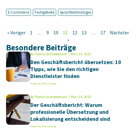
E-Commerce
Fachgebiete
Sprachtechnologie
« Voriger
1
…
9
10
11
12
13
…
17
Nächster
»
Besondere Beiträge
By
Thomas Schmedemann
März 14, 2025
Den Geschäftsbericht übersetzen: 10
Tipps, wie Sie den richtigen
Dienstleister finden
Finanzen
,
Übersetzung
By
Thomas Schmedemann
März 14, 2025
Der Geschäftsbericht: Warum
professionelle Übersetzung und
Lokalisierung entscheidend sind
Finanzen
,
Übersetzung