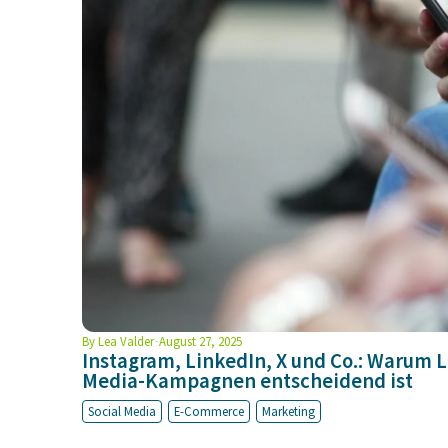
By
Lea Valder
August 27, 2025
Instagram, LinkedIn, X und Co.: Warum L
Media-Kampagnen entscheidend ist
Social Media
E-Commerce
Marketing