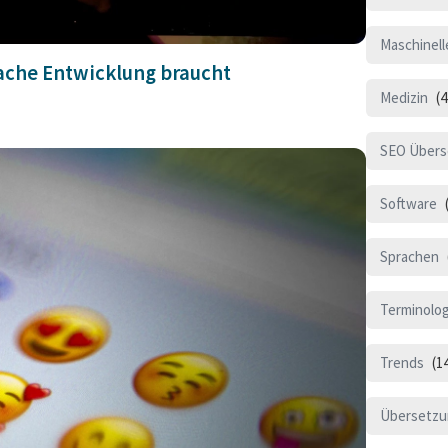
Maschinel
ache Entwicklung braucht
Medizin
(4
SEO Übers
Software
(
Sprachen
Terminolo
Trends
(1
Übersetzu