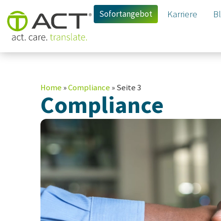
Sofortangebot
Karriere
B
Home
»
Compliance
»
Seite 3
Compliance