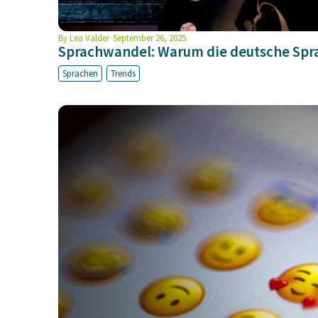
By
Lea Valder
September 26, 2025
Sprachwandel: Warum die deutsche Spr
Sprachen
Trends