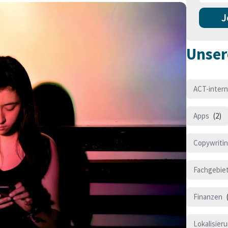
J
Unser
ACT-intern
Apps
(2)
Copywriti
Fachgebie
Finanzen
(
Lokalisier