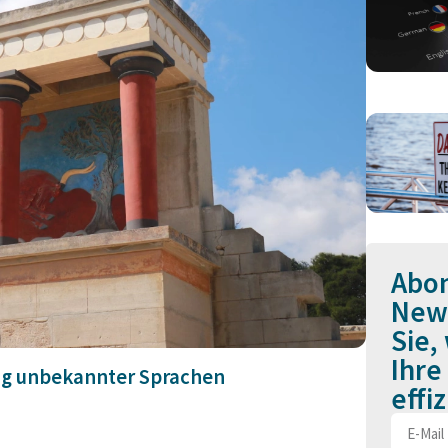
Abon
News
Sie,
Ihre
ung unbekannter Sprachen
effi