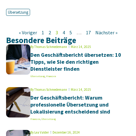
Übersetzung
« Voriger
1
2
3
4
5
…
17
Nächster »
Besondere Beiträge
By
Thomas Schmedemann
März 14, 2025
Den Geschäftsbericht übersetzen: 10
Tipps, wie Sie den richtigen
Dienstleister finden
Übersetzung
,
Finanzen
By
Thomas Schmedemann
März 14, 2025
Der Geschäftsbericht: Warum
professionelle Übersetzung und
Lokalisierung entscheidend sind
Finanzen
,
Übersetzung
By
Lea Valder
Dezember 16, 2024