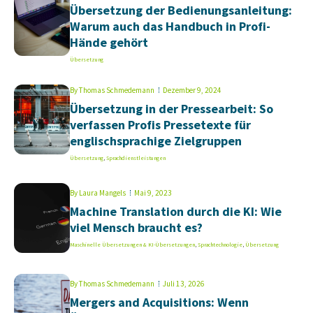
Übersetzung der Bedienungsanleitung:
Warum auch das Handbuch in Profi-
Hände gehört
Übersetzung
By
Thomas Schmedemann
Dezember 9, 2024
Übersetzung in der Pressearbeit: So
verfassen Profis Pressetexte für
englischsprachige Zielgruppen
Übersetzung
,
Sprachdienstleistungen
By
Laura Mangels
Mai 9, 2023
Machine Translation durch die KI: Wie
viel Mensch braucht es?
Maschinelle Übersetzungen & KI-Übersetzungen
,
Sprachtechnologie
,
Übersetzung
By
Thomas Schmedemann
Juli 13, 2026
Mergers and Acquisitions: Wenn