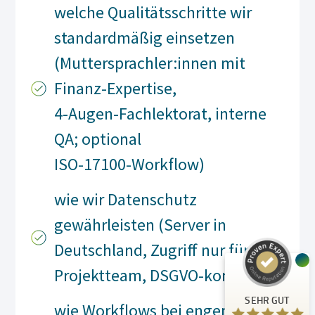
welche Qualitätsschritte wir
standardmäßig einsetzen
(Muttersprachler:innen mit
Finanz-Expertise,
4‑Augen‑Fachlektorat, interne
QA; optional
ISO‑17100‑Workflow)
Kundenbewertungen und Erfahrungen zu
A.C.T. GmbH
wie wir Datenschutz
SEHR GUT
%
100
gewährleisten (Server in
Empfehlungen auf
ProvenExpert.com
5,00
/
4,81
Deutschland, Zugriff nur für das
Projektteam, DSGVO‑konform)
24
125
Bewertungen auf
3
Bewertungen von
SEHR GUT
ProvenExpert.com
anderen Quellen
wie Workflows bei engen