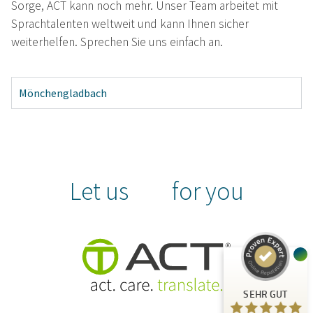
Sorge, ACT kann noch mehr. Unser Team arbeitet mit
Sprachtalenten weltweit und kann Ihnen sicher
weiterhelfen. Sprechen Sie uns einfach an.
Mönchengladbach
Kundenbewertungen und Erfahrungen zu
A.C.T. GmbH
Let us
for you
SEHR GUT
%
100
Empfehlungen auf
ProvenExpert.com
5,00
/
4,81
24
125
Bewertungen auf
3
Bewertungen von
SEHR GUT
ProvenExpert.com
anderen Quellen