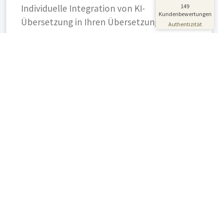
149
Individuelle Integration von KI-
Blick aufs ProvenExpert-Profil werfen
Kundenbewertungen
Übersetzung in Ihren Übersetzungsprozess.
01.07.2026
Authentizität