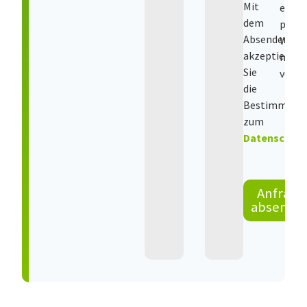
Mit
ein
dem
paar
Absenden
Woch
akzeptieren
noch
Sie
vorbei
die
Bestimmung
zum
Datenschut
Anfrage
absende