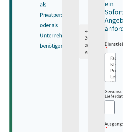
ein
als
Sofort-
Privatperson
Angebot
oder als
anforder
←
Unternehmen
Zurück
Dienstleistu
benötigen.
zur
Auswahl
Gewünschtes
Lieferdatum
Ausgangsspr