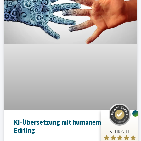
Kundenbewertungen und Erfahrungen zu
A.C.T. GmbH
SEHR GUT
%
100
Empfehlungen auf
ProvenExpert.com
5,00
/
4,81
24
125
KI-Übersetzung mit humanem Post-
Bewertungen auf
3
Bewertungen von
Editing
SEHR GUT
ProvenExpert.com
anderen Quellen