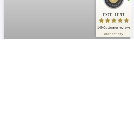
125
Reviews on
3
Reviews from
ProvenExpert.com
other sources
EXCELLENT
ProvenExpert.com
View profile on
149
Customer reviews
07/01/2026
Authenticity
Localization
We adapt your software, apps and games
for diverse markets and target groups – for
authentic user experiences worldwide.