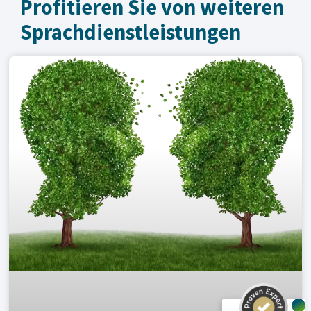
Profitieren Sie von weiteren
Sprachdienst­leistungen
Customer reviews and experiences for
A.C.T. GmbH
EXCELLENT
%
100
Recommended on
ProvenExpert.com
5.00
/
4.81
24