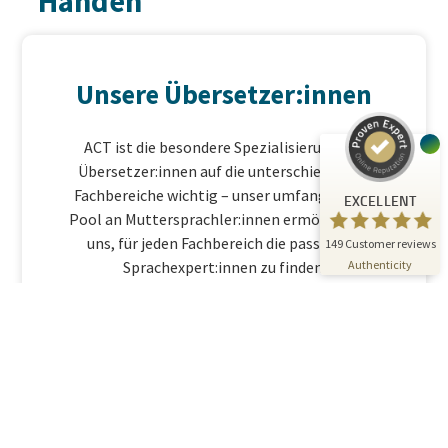
Händen
A.C.T. GmbH
EXCELLENT
%
100
Recommended on
Unsere Übersetzer:innen
ProvenExpert.com
5.00
/
4.81
24
ACT ist die besondere Spezialisierung der
125
Übersetzer:innen auf die unterschiedlichen
Reviews on
3
Reviews from
ProvenExpert.com
other sources
Fachbereiche wichtig – unser umfangreicher
EXCELLENT
Pool an Muttersprachler:innen ermöglicht es
ProvenExpert.com
View profile on
uns, für jeden Fachbereich die passenden
149
Customer reviews
07/01/2026
Authenticity
Sprachexpert:innen zu finden.
Übersetzungs
management