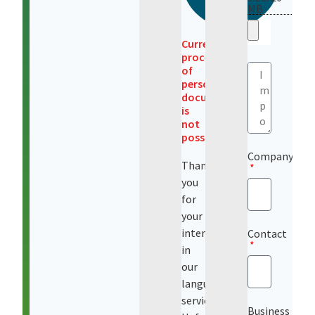
MB
Currently,
processing
of
personal
documents
is
not
possible!
Company
Thank
you
for
your
interest
Contact
in
our
language
services.
Business