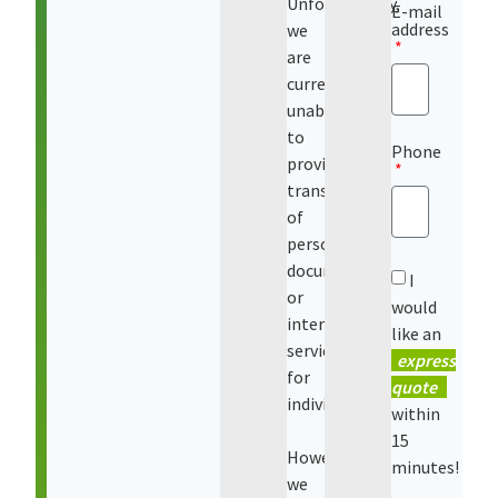
Unfortunately,
E-mail
address
we
are
currently
unable
to
Phone
provide
translations
of
personal
documents
I
or
would
interpreting
like an
services
express
for
quote
individuals.
within
15
However,
minutes!
we