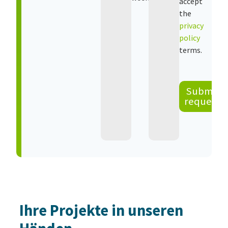
accept
the
privacy
policy
terms.
Submit
request
Ihre Projekte in unseren
Customer reviews and experiences for