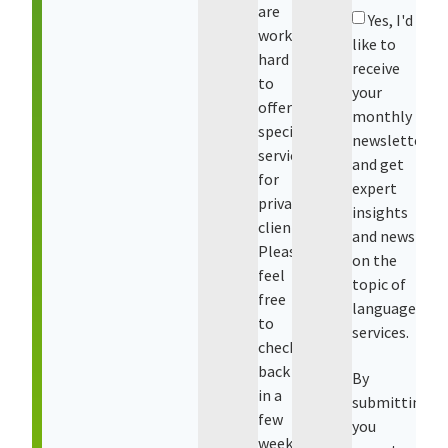
are
Yes, I'd
working
like to
hard
receive
to
your
offer
monthly
special
newsletter
services
and get
for
expert
private
insights
clients.
and news
Please
on the
feel
topic of
free
language
to
services.
check
back
By
in a
submitting,
few
you
weeks.