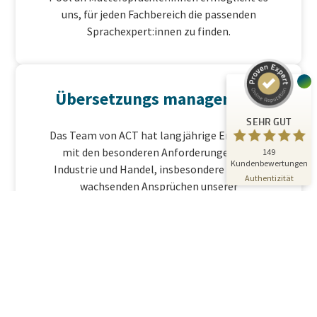
uns, für jeden Fachbereich die passenden
SEHR GUT
Sprachexpert:innen zu finden.
%
100
Empfehlungen auf
ProvenExpert.com
5,00
/
4,81
24
Übersetzungs management
125
Bewertungen auf
3
Bewertungen von
SEHR GUT
ProvenExpert.com
anderen Quellen
Das Team von ACT hat langjährige Erfahrung
mit den besonderen Anforderungen von
149
Blick aufs ProvenExpert-Profil werfen
Kundenbewertungen
Industrie und Handel, insbesondere mit den
01.07.2026
Authentizität
wachsenden Ansprüchen unserer
internationalen Businesskunden.
Qualitätspolitik