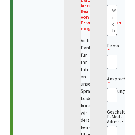
keine
Bearbeitung
von
Privatdokumenten
möglich!
Vielen
Firma
Dank
für
Ihr
Interesse
an
Ansprechpart
unseren
Sprachdienstleistungen.
Leider
können
Geschäftl.
wir
E-Mail-
derzeit
Adresse
keine
Übersetzungen