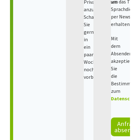
um das Them
Privatpersonen
Sprachdienst
anzubieten.
per Newslett
Schauen
erhalten.
Sie
gerne
Mit
in
dem
ein
Absenden
paar
akzeptieren
Wochen
Sie
nochmal
die
vorbei.
Bestimmung
zum
Datenschut
Anfrage
absende