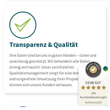
Kundenbewertungen und Erfahrungen zu
A.C.T. GmbH
Transparenz & Qualität
SEHR GUT
%
100
Ihre Daten sind bei uns in guten Händen – sicher und
Empfehlungen auf
zuverlässig geschützt. Wir behandeln alle Daten
ProvenExpert.com
5,00
/
4,81
streng vertraulich. Unser zertifiziertes
Qualitätsmanagement sorgt für eine dokumentierte
24
125
und sorgenfreie Umsetzung Ihrer Projekte. Darauf
Bewertungen auf
3
Bewertungen von
SEHR GUT
ProvenExpert.com
anderen Quellen
können sich unsere Kunden verlassen.
149
Blick aufs ProvenExpert-Profil werfen
Kundenbewertungen
01.07.2026
Authentizität