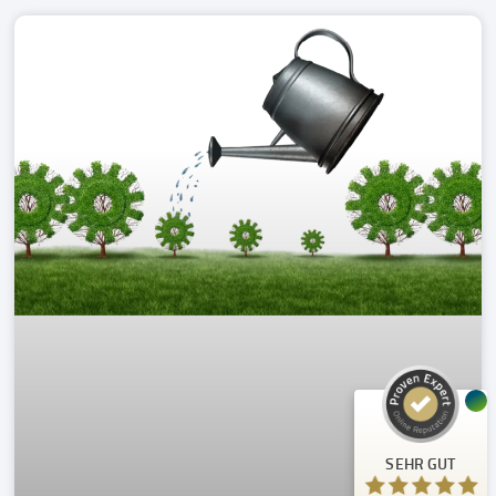
Kundenbewertungen und Erfahrungen zu
A.C.T. GmbH
SEHR GUT
%
100
Empfehlungen auf
ProvenExpert.com
5,00
/
4,81
24
125
Bewertungen auf
3
Bewertungen von
SEHR GUT
ProvenExpert.com
anderen Quellen