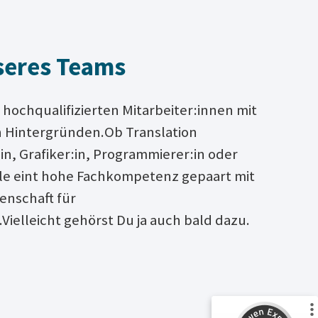
seres Teams
hochqualifizierten Mitarbeiter:innen mit
n Hintergründen.Ob Translation
n, Grafiker:in, Programmierer:in oder
alle eint hohe Fachkompetenz gepaart mit
enschaft für
Customer reviews and experiences for
A.C.T. GmbH
ielleicht gehörst Du ja auch bald dazu.
%
100
EXCELLENT
Recommended on
ProvenExpert.com
5.00
/
4.81
125
24