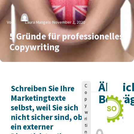
Von
Laura Mangels
November 2, 2020
5 Gründe für professionelles
Copywriting
Ähnlic
V
C
Schreiben Sie Ihre
o
o
Beiträ
Marketingtexte
n
p
selbst, weil Sie sich
y
w
nicht sicher sind, ob
ri
ein externer
ti
L
n