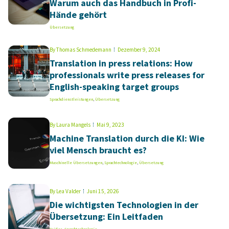
Warum auch das Handbuch in Profi-
Hände gehört
Übersetzung
By
Thomas Schmedemann
Dezember 9, 2024
Translation in press relations: How
professionals write press releases for
English-speaking target groups
Sprachdienstleistungen
,
Übersetzung
By
Laura Mangels
Mai 9, 2023
Machine Translation durch die KI: Wie
viel Mensch braucht es?
Maschinelle Übersetzungen
,
Sprachtechnologie
,
Übersetzung
By
Lea Valder
Juni 15, 2026
Die wichtigsten Technologien in der
Übersetzung: Ein Leitfaden