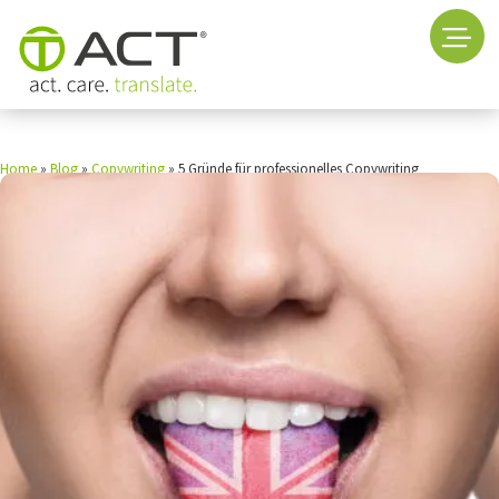
Home
»
Blog
»
Copywriting
»
5 Gründe für professionelles Copywriting