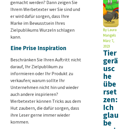
gemacht werden? Dann zeigen Sie
Ihrem Werbetexter wer Sie sind und
er wird dafür sorgen, dass Ihre
Marke im Bewusstsein Ihres
Zielpublikums Wurzeln schlagen
By
Laura
Mangels
kann.
März 7,
2023
Eine Prise Inspiration
Tier
gerä
Beschränken Sie Ihren Auftritt nicht
usc
darauf, Ihr Zielpublikum zu
informieren oder Ihr Produkt zu
he
verkaufen; warum sollte Ihr
übe
Unternehmen nicht hin und wieder
rset
auch andere inspirieren?
zen:
Werbetexter können Tricks aus dem
Ich
Hut zaubern, die dafür sorgen, dass
glau
ihre Leser gerne immer wieder
be
kommen.