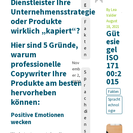
Dienstleister Ihre
a
g
u
Unternehmensstrategie
By
Lea
r
Valder
oder Produkte
a
August
F
M
18, 2021
wirklich „kapiert“?
a
Güt
a
k
n
esie
t
Hier sind 5 Gründe,
g
gel
e
e
warum
n
ISO
ls
professionelle
Nov
171
emb
Copywriter Ihre
00:2
S
er 2,
p
015
Produkte am besten
2020
r
hervorheben
a
Fakten
c
können:
Spracht
h
echnol
ogie
di
Positive Emotionen
e
wecken
n
s