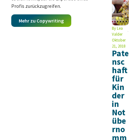
Profis zurückzugreifen.
Mehr zu Copywriting
By
Lea
Valder
Oktober
21, 2018
Pate
nsc
haft
für
Kin
der
in
Not
übe
rno
mm