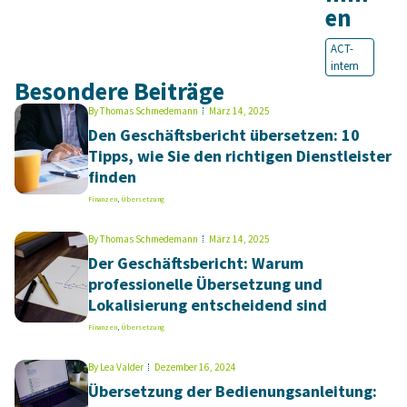
en
ACT-
intern
Besondere Beiträge
By
Thomas Schmedemann
März 14, 2025
Den Geschäftsbericht übersetzen: 10
Tipps, wie Sie den richtigen Dienstleister
finden
Finanzen
,
Übersetzung
By
Thomas Schmedemann
März 14, 2025
Der Geschäftsbericht: Warum
professionelle Übersetzung und
Lokalisierung entscheidend sind
Finanzen
,
Übersetzung
By
Lea Valder
Dezember 16, 2024
Übersetzung der Bedienungsanleitung: