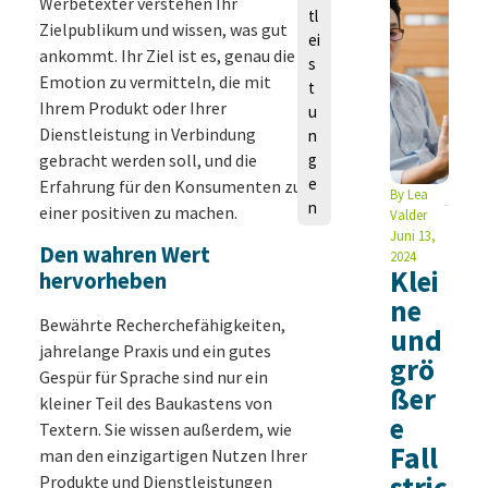
Werbetexter verstehen Ihr
tl
Zielpublikum und wissen, was gut
ei
ankommt. Ihr Ziel ist es, genau die
s
Emotion zu vermitteln, die mit
t
Ihrem Produkt oder Ihrer
u
Dienstleistung in Verbindung
n
gebracht werden soll, und die
g
e
Erfahrung für den Konsumenten zu
By
Lea
n
einer positiven zu machen.
Valder
Juni 13,
Den wahren Wert
2024
Klei
hervorheben
ne
Bewährte Recherchefähigkeiten,
und
jahrelange Praxis und ein gutes
grö
Gespür für Sprache sind nur ein
ßer
kleiner Teil des Baukastens von
e
Textern. Sie wissen außerdem, wie
Fall
man den einzigartigen Nutzen Ihrer
stric
Produkte und Dienstleistungen