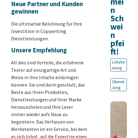
mei
Neue Partner und Kunden
n
gewinnen
Sch
Die ultimative Belohnung für Ihre
wei
Investition in Copywriting
n
Dienstleistungen.
pfei
Unsere Empfehlung
ft!
All dies sind Vorteile, die erfahrene
Lokalisi
erung
Texter auf einzigartige Art und
Weise in Ihre Inhalte einbringen
Überset
können. Sie sind darin geschult, das
zung
Beste aus Ihren Produkten,
Dienstleistungen und Ihrer Marke
herauszuholen und Ihre Leser
immer wieder aufs Neue zu
begeistern. Das Verfassen von
Werbetexten ist ein Service, bei dem
es sich lohnt, auf die Expertise eines