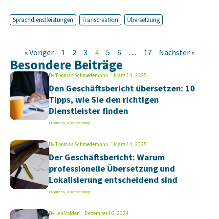
Sprachdienstleistungen
Transcreation
Übersetzung
« Voriger
1
2
3
4
5
6
…
17
Nächster »
Besondere Beiträge
By
Thomas Schmedemann
März 14, 2025
Den Geschäftsbericht übersetzen: 10
Tipps, wie Sie den richtigen
Dienstleister finden
Finanzen
,
Übersetzung
By
Thomas Schmedemann
März 14, 2025
Der Geschäftsbericht: Warum
professionelle Übersetzung und
Lokalisierung entscheidend sind
Finanzen
,
Übersetzung
By
Lea Valder
Dezember 16, 2024