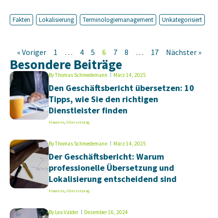
Fakten
Lokalisierung
Terminologiemanagement
Unkategorisiert
« Voriger
1
…
4
5
6
7
8
…
17
Nächster »
Besondere Beiträge
By
Thomas Schmedemann
März 14, 2025
Den Geschäftsbericht übersetzen: 10
Tipps, wie Sie den richtigen
Dienstleister finden
Finanzen
,
Übersetzung
By
Thomas Schmedemann
März 14, 2025
Der Geschäftsbericht: Warum
professionelle Übersetzung und
Lokalisierung entscheidend sind
Finanzen
,
Übersetzung
By
Lea Valder
Dezember 16, 2024