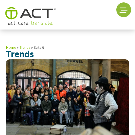
Home
»
Trends
»
Seite 6
Trends