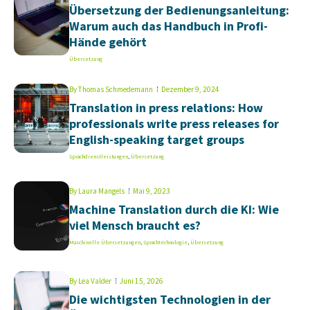
Übersetzung der Bedienungsanleitung:
Warum auch das Handbuch in Profi-
Hände gehört
Übersetzung
By
Thomas Schmedemann
Dezember 9, 2024
Translation in press relations: How
professionals write press releases for
English-speaking target groups
Sprachdienstleistungen
,
Übersetzung
By
Laura Mangels
Mai 9, 2023
Machine Translation durch die KI: Wie
viel Mensch braucht es?
Maschinelle Übersetzungen
,
Sprachtechnologie
,
Übersetzung
By
Lea Valder
Juni 15, 2026
Die wichtigsten Technologien in der