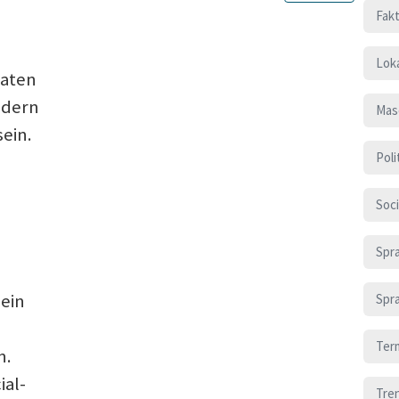
Fak
Loka
daten
ndern
Mas
ein.
Poli
Soci
Spr
sein
Spr
Ter
n.
ial-
Tre