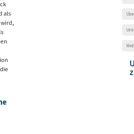
ck
d als
Übe
 wird,
Unt
ls
ben
Web
tion
U
die
he