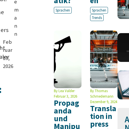
atik?
en
e
m
Sprachen
Sprachen
ne
a
Trends
n
ders
n
Feb
ht
ruar
aler
13,
2026
:
By
Lea Valder
By
Thomas
Februar 3, 2026
Schmedemann
Propag
Dezember 9, 2024
Transla
anda
tion in
und
A
press
Manipu
N