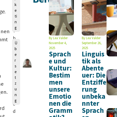
n
k
e
ge.
ti
n
g
T
nnen
h
By
Lea Valder
By
Lea Valder
mmt
Ü
November 4,
September 26,
o
2025
2025
b
Sprach
Linguis
m
e
e und
tik als
a
r
s
Kultur:
Abente
s
e
Bestim
uer: Die
S
n
t
men
Entziffe
c
he
z
unsere
rung
h
u
gen.
Emotio
unbeka
n
m
g
nen die
nnter
e
rd
Gramm
Sprach
d
ut.