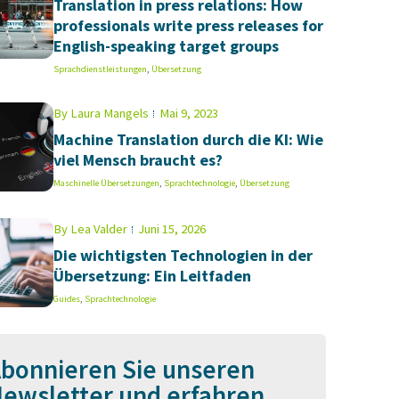
Translation in press relations: How
professionals write press releases for
English-speaking target groups
Sprachdienstleistungen
,
Übersetzung
By
Laura Mangels
Mai 9, 2023
Machine Translation durch die KI: Wie
viel Mensch braucht es?
Maschinelle Übersetzungen
,
Sprachtechnologie
,
Übersetzung
By
Lea Valder
Juni 15, 2026
Die wichtigsten Technologien in der
Übersetzung: Ein Leitfaden
Guides
,
Sprachtechnologie
bonnieren Sie unseren
ewsletter und erfahren