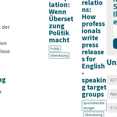
relatio
lation:
S
ns:
Wenn
I
How
Überset
e
profess
zung
t der
ionals
Politik
write
macht
den
press
Politik
release
lose
Übersetzung
s for
Un
English
-
ng
speakin
ACT
g target
r
groups
App
Sprachdienstlei
E-C
stungen
Übersetzung