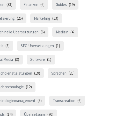
ten
(33)
Finanzen
(6)
Guides
(19)
lisierung
(26)
Marketing
(13)
chinelle Übersetzungen
(6)
Medizin
(4)
tik
(3)
SEO Übersetzungen
(1)
al Media
(3)
Software
(1)
achdienstleistungen
(19)
Sprachen
(26)
achtechnologie
(12)
minologiemanagement
(5)
Transcreation
(6)
nds
(14)
Übersetzung
(70)