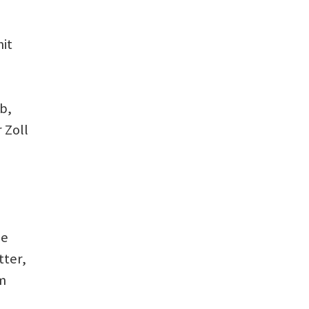
it
b,
 Zoll
ie
tter,
im