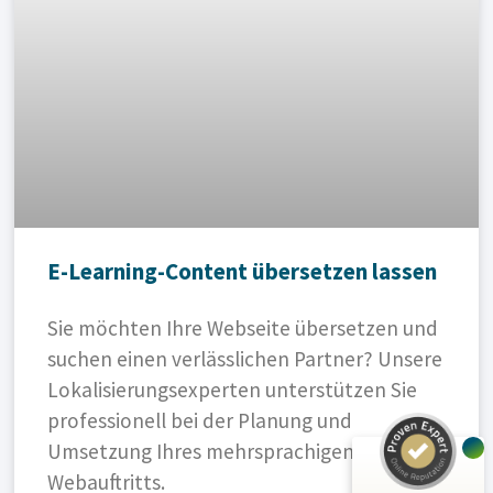
E-Learning-Content übersetzen lassen
Kundenbewertungen und Erfahrungen zu
A.C.T. GmbH
Sie möchten Ihre Webseite übersetzen und
suchen einen verlässlichen Partner? Unsere
SEHR GUT
%
100
Lokalisierungsexperten unterstützen Sie
Empfehlungen auf
ProvenExpert.com
professionell bei der Planung und
5,00
/
4,81
Umsetzung Ihres mehrsprachigen
24
125
Webauftritts.