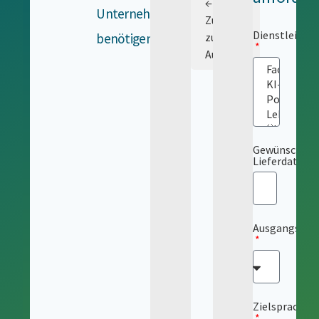
←
Unternehmen
Zurück
Dienstleistu
benötigen.
zur
Auswahl
Gewünschtes
Lieferdatum
Ausgangsspr
Zielsprache