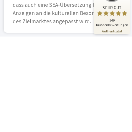
dass auch eine SEA-Übersetzung Ihrer
Bewertungen auf
3
Bewertungen von
SEHR GUT
ProvenExpert.com
anderen Quellen
Anzeigen an die kulturellen Besonderheiten
des Zielmarktes angepasst wird.
149
Blick aufs ProvenExpert-Profil werfen
Kundenbewertungen
01.07.2026
Authentizität