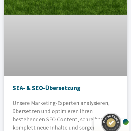
Kundenbewertungen und Erfahrungen zu
SEA- & SEO-Übersetzung
A.C.T. GmbH
SEHR GUT
%
100
Unsere Marketing-Experten analysieren,
Empfehlungen auf
übersetzen und optimieren Ihren
ProvenExpert.com
5,00
/
4,81
bestehenden SEO Content, schreiben
komplett neue Inhalte und sorgen dafür,
24
125