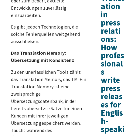
oder zum Bedarf, aktuelle
ation
Entwicklungen zuverlässig
in
einzuarbeiten.
press
Es gibt jedoch Technologien, die
relati
solche Fehlerquellen weitgehend
ons:
ausschließen.
How
Das Translation Memory:
profes
Übersetzung mit Konsistenz
sional
s
Zu den unerlässlichen Tools zählt
write
das Translation Memory, das TM. Ein
press
Translation Memory ist eine
zweisprachige
releas
Übersetzungsdatenbank, in der
es for
bereits übersetzte Sätze für einen
Englis
Kunden mit ihrer jeweiligen
h-
Übersetzung gespeichert werden.
speaki
Taucht während des