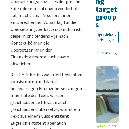
ng
Übersetzungsprozesses der gleiche
target
Satz oder ein Teil davon wiederholt
group
auf, macht das TM sofort einen
entsprechenden Vorschlag für die
s
Übersetzung. Selbstverständlich ist
Sprachdiens
dieser nicht bindend – je nach
tleistungen
Kontext können die
Übersetzer:innen der
Übersetzung
Finanzdokumente auch davon
abweichen.
Das TM führt in zweierlei Hinsicht zu
konsistenten und damit
hochwertigen Finanzübersetzungen:
Innerhalb des Texts werden
gleichlautende Phrasen auch
gleichlautend übersetzt, womit ein
Text aus einem Guss entsteht.
Zugleich entsteht aber auch
By
Lea Valder