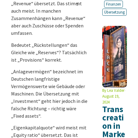
„Revenue“ übersetzt. Das stimmt
5
Finanzen
auch meist. In manchen
Übersetzung
Zusammenhängen kann „Revenue“
aber auch Zuschüsse oder Spenden
umfassen.
Bedeutet „Rückstellungen“ das
Gleiche wie „Reserves“? Tatsächlich
ist „Provisions“ korrekt.
„Anlagevermögen“ bezeichnet im
Deutschen langfristige
Vermögenswerte wie Gebäude oder
By
Lea Valder
Maschinen. Die Übersetzung mit
August 19,
„Investment“ geht hier jedoch in die
2024
Trans
falsche Richtung – richtig wäre
creati
„Fixed assets“.
on in
„Eigenkapitalquote“ wird meist mit
Marke
„Equity ratio“ übersetzt. Das ist