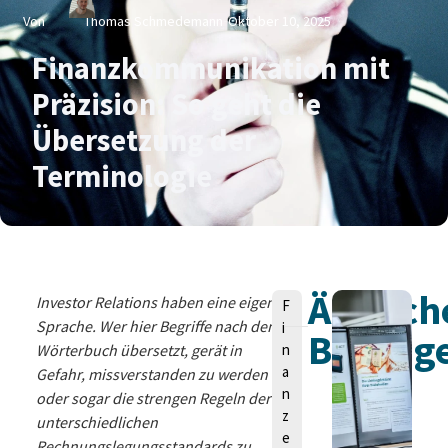
Von
Thomas Schmedemann
Oktober 10, 2025
Finanzkommunikation mit
Präzision: So geht die
Übersetzung der
Terminologie
Ähnlich
V
Investor Relations haben eine eigene
F
o
Sprache. Wer hier Begriffe nach dem
i
Beiträg
n
Wörterbuch übersetzt, gerät in
n
a
Gefahr, missverstanden zu werden
n
oder sogar die strengen Regeln der
z
unterschiedlichen
e
Rechnungslegungsstandards zu
T