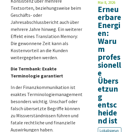
Konsistenz über mehrere
Mai 8, 2026
Erneu
Textsorten, beziehungsweise beim
Geschäfts- oder
erbare
Jahresabschlussbericht auch über
Energi
mehrere Jahre hinweg. Ein weiterer
en:
Effekt eines Translation Memory:
Waru
Die gewonnene Zeit kann als
m
Kostenvorteil an die Kunden
profes
weitergegeben werden.
sionell
Die Termbank: Exakte
e
Terminologie garantiert
Übers
etzun
In der Finanzkommunikation ist
exaktes Terminologiemanagement
g
besonders wichtig. Unscharf oder
entsc
falsch übersetzte Begriffe können
heide
zu Missverständnissen führen und
nd ist
fatale rechtliche und finanzielle
Auswirkungen haben.
Lokalisierun