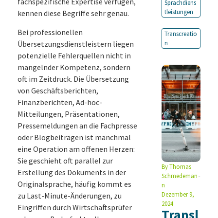
fachspezifische Expertise verfügen,
Sprachdiens
tleistungen
kennen diese Begriffe sehr genau.
Bei professionellen
Transcreatio
Übersetzungsdienstleistern liegen
n
potenzielle Fehlerquellen nicht in
mangelnder Kompetenz, sondern
oft im Zeitdruck. Die Übersetzung
von Geschäftsberichten,
Finanzberichten, Ad-hoc-
Mitteilungen, Präsentationen,
Pressemeldungen an die Fachpresse
oder Blogbeiträgen ist manchmal
eine Operation am offenen Herzen:
Sie geschieht oft parallel zur
By
Thomas
Erstellung des Dokuments in der
Schmedeman
Originalsprache, häufig kommt es
n
Dezember 9,
zu Last-Minute-Änderungen, zu
2024
Eingriffen durch Wirtschaftsprüfer
Transl