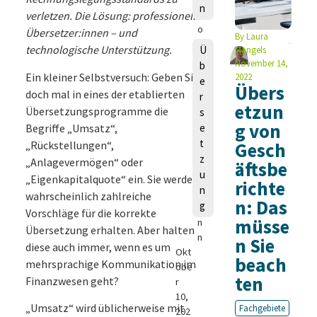
n
h
verletzen. Die Lösung: professionelle
o
Übersetzer:innen – und
By
Laura
m
technologische Unterstützung.
Ü
Mangels
a
November 14,
b
s
Ein kleiner Selbstversuch: Geben Sie
2022
e
Übers
S
doch mal in eines der etablierten
r
c
etzun
Übersetzungsprogramme die
s
h
g von
Begriffe „Umsatz“,
e
m
t
„Rückstellungen“,
Gesch
e
z
„Anlagevermögen“ oder
d
äftsbe
u
e
„Eigenkapitalquote“ ein. Sie werden
richte
n
m
wahrscheinlich zahlreiche
n: Das
g
a
Vorschläge für die korrekte
müsse
n
Übersetzung erhalten. Aber halten
n
n Sie
diese auch immer, wenn es um
Okt
beach
mehrsprachige Kommunikation im
obe
ten
Finanzwesen geht?
r
10,
„Umsatz“ wird üblicherweise mit
Fachgebiete
202