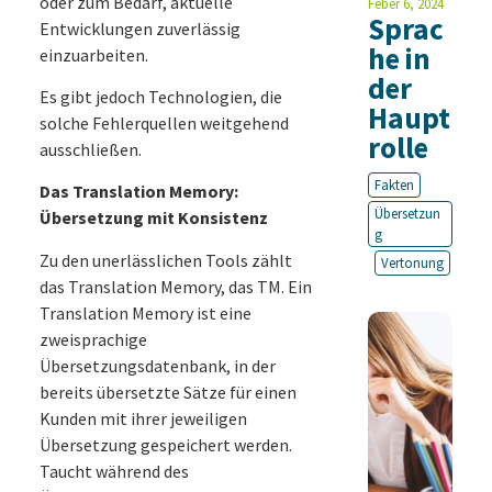
oder zum Bedarf, aktuelle
Feber 6, 2024
Sprac
Entwicklungen zuverlässig
he in
einzuarbeiten.
der
Es gibt jedoch Technologien, die
Haupt
solche Fehlerquellen weitgehend
rolle
ausschließen.
Fakten
Das Translation Memory:
Übersetzun
Übersetzung mit Konsistenz
g
Zu den unerlässlichen Tools zählt
Vertonung
das Translation Memory, das TM. Ein
Translation Memory ist eine
zweisprachige
Übersetzungsdatenbank, in der
bereits übersetzte Sätze für einen
Kunden mit ihrer jeweiligen
Übersetzung gespeichert werden.
Taucht während des