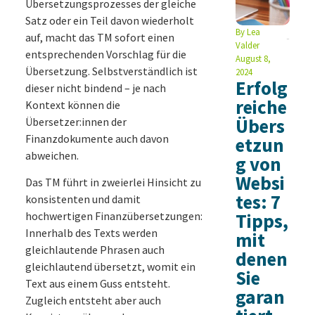
Übersetzungsprozesses der gleiche
Satz oder ein Teil davon wiederholt
By
Lea
auf, macht das TM sofort einen
Valder
entsprechenden Vorschlag für die
August 8,
Übersetzung. Selbstverständlich ist
2024
Erfolg
dieser nicht bindend – je nach
reiche
Kontext können die
Übers
Übersetzer:innen der
Finanzdokumente auch davon
etzun
abweichen.
g von
Websi
Das TM führt in zweierlei Hinsicht zu
tes: 7
konsistenten und damit
hochwertigen Finanzübersetzungen:
Tipps,
Innerhalb des Texts werden
mit
gleichlautende Phrasen auch
denen
gleichlautend übersetzt, womit ein
Sie
Text aus einem Guss entsteht.
garan
Zugleich entsteht aber auch