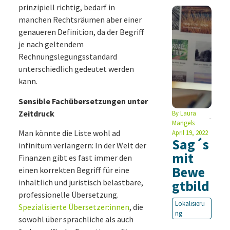
prinzipiell richtig, bedarf in
manchen Rechtsräumen aber einer
genaueren Definition, da der Begriff
je nach geltendem
Rechnungslegungsstandard
unterschiedlich gedeutet werden
kann.
Sensible Fachübersetzungen unter
Zeitdruck
By
Laura
Mangels
Man könnte die Liste wohl ad
April 19, 2022
Sag´s
infinitum verlängern: In der Welt der
mit
Finanzen gibt es fast immer den
Bewe
einen korrekten Begriff für eine
inhaltlich und juristisch belastbare,
gtbild
professionelle Übersetzung.
Lokalisieru
Spezialisierte Übersetzer:innen
, die
ng
sowohl über sprachliche als auch