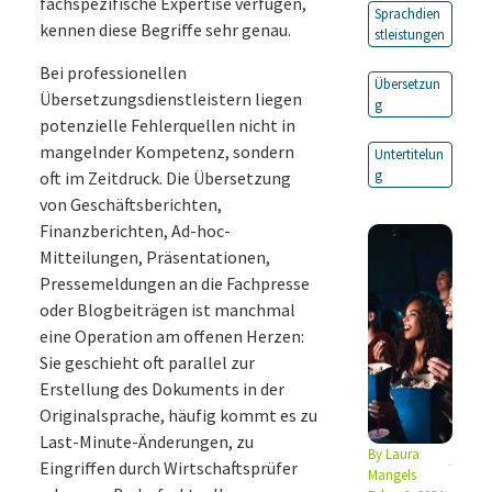
fachspezifische Expertise verfügen,
Sprachdien
kennen diese Begriffe sehr genau.
stleistungen
Bei professionellen
Übersetzun
Übersetzungsdienstleistern liegen
g
potenzielle Fehlerquellen nicht in
mangelnder Kompetenz, sondern
Untertitelun
g
oft im Zeitdruck. Die Übersetzung
von Geschäftsberichten,
Finanzberichten, Ad-hoc-
Mitteilungen, Präsentationen,
Pressemeldungen an die Fachpresse
oder Blogbeiträgen ist manchmal
eine Operation am offenen Herzen:
Sie geschieht oft parallel zur
Erstellung des Dokuments in der
Originalsprache, häufig kommt es zu
Last-Minute-Änderungen, zu
By
Laura
Eingriffen durch Wirtschaftsprüfer
Mangels