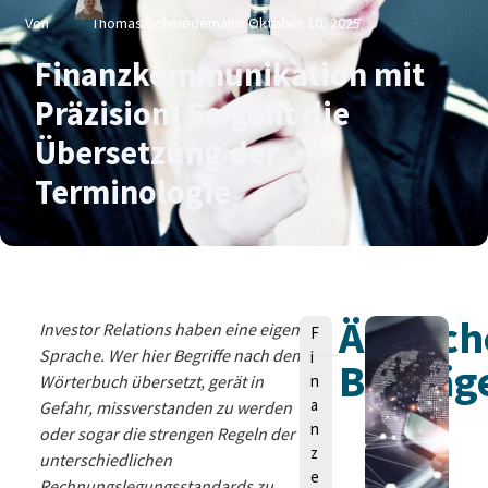
Von
Thomas Schmedemann
Oktober 10, 2025
Finanzkommunikation mit
Präzision: So geht die
Übersetzung der
Terminologie
Ähnlich
V
Investor Relations haben eine eigene
F
o
Sprache. Wer hier Begriffe nach dem
i
Beiträg
n
Wörterbuch übersetzt, gerät in
n
a
Gefahr, missverstanden zu werden
n
oder sogar die strengen Regeln der
z
unterschiedlichen
e
Rechnungslegungsstandards zu
T