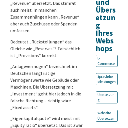
und
„Revenue“ übersetzt. Das stimmt
5
Übers
auch meist. In manchen
etzun
Zusammenhängen kann „Revenue“
g
aber auch Zuschüsse oder Spenden
umfassen.
Ihres
Webs
Bedeutet „Rückstellungen“ das
hops
Gleiche wie „Reserves“? Tatsächlich
ist „Provisions“ korrekt.
E-
Commerce
„Anlagevermögen“ bezeichnet im
Deutschen langfristige
Sprachdien
Vermögenswerte wie Gebäude oder
stleistungen
Maschinen. Die Übersetzung mit
„Investment“ geht hier jedoch in die
Übersetzun
falsche Richtung – richtig wäre
g
„Fixed assets“.
Webseite
„Eigenkapitalquote“ wird meist mit
Übersetzen
„Equity ratio“ übersetzt. Das ist zwar