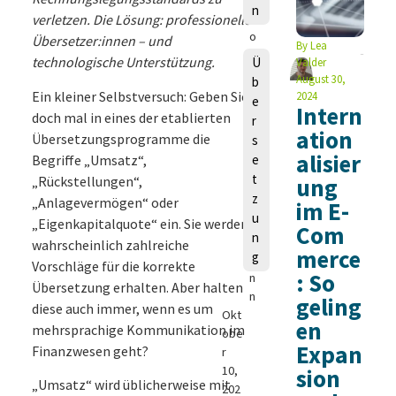
n
h
verletzen. Die Lösung: professionelle
o
Übersetzer:innen – und
By
Lea
m
technologische Unterstützung.
Ü
Valder
a
August 30,
b
s
Ein kleiner Selbstversuch: Geben Sie
2024
e
Intern
S
doch mal in eines der etablierten
r
c
ation
Übersetzungsprogramme die
s
h
alisier
Begriffe „Umsatz“,
e
m
t
„Rückstellungen“,
ung
e
z
„Anlagevermögen“ oder
d
im E-
u
e
„Eigenkapitalquote“ ein. Sie werden
Com
n
m
wahrscheinlich zahlreiche
merce
g
a
Vorschläge für die korrekte
: So
n
Übersetzung erhalten. Aber halten
n
geling
diese auch immer, wenn es um
Okt
en
mehrsprachige Kommunikation im
obe
Expan
Finanzwesen geht?
r
10,
sion
„Umsatz“ wird üblicherweise mit
202