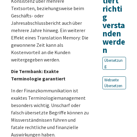
tiert
Konsistenz über mehrere
richti
Textsorten, beziehungsweise beim
g
Geschäfts- oder
Jahresabschlussbericht auch über
versta
mehrere Jahre hinweg. Ein weiterer
nden
Effekt eines Translation Memory: Die
werde
gewonnene Zeit kann als
n
Kostenvorteil an die Kunden
weitergegeben werden.
Übersetzun
g
Die Termbank: Exakte
Terminologie garantiert
Webseite
Übersetzen
In der Finanzkommunikation ist
exaktes Terminologiemanagement
besonders wichtig. Unscharf oder
falsch übersetzte Begriffe können zu
Missverständnissen führen und
fatale rechtliche und finanzielle
Auswirkungen haben.