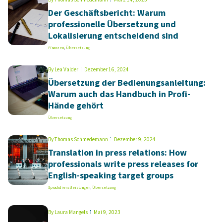
Der Geschäftsbericht: Warum
professionelle Übersetzung und
Lokalisierung entscheidend sind
Finanzen
,
Übersetzung
By
Lea Valder
Dezember 16, 2024
Übersetzung der Bedienungsanleitung:
Warum auch das Handbuch in Profi-
Hände gehört
Übersetzung
By
Thomas Schmedemann
Dezember 9, 2024
Translation in press relations: How
professionals write press releases for
English-speaking target groups
Sprachdienstleistungen
,
Übersetzung
By
Laura Mangels
Mai 9, 2023