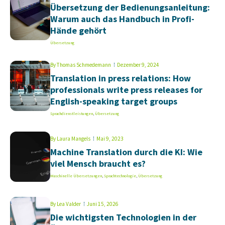
Übersetzung der Bedienungsanleitung:
Warum auch das Handbuch in Profi-
Hände gehört
Übersetzung
By
Thomas Schmedemann
Dezember 9, 2024
Translation in press relations: How
professionals write press releases for
English-speaking target groups
Sprachdienstleistungen
,
Übersetzung
By
Laura Mangels
Mai 9, 2023
Machine Translation durch die KI: Wie
viel Mensch braucht es?
Maschinelle Übersetzungen
,
Sprachtechnologie
,
Übersetzung
By
Lea Valder
Juni 15, 2026
Die wichtigsten Technologien in der