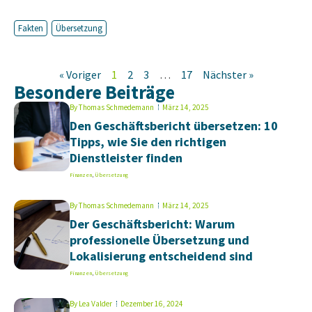
Fakten
Übersetzung
« Voriger
1
2
3
…
17
Nächster »
Besondere Beiträge
By
Thomas Schmedemann
März 14, 2025
Den Geschäftsbericht übersetzen: 10
Tipps, wie Sie den richtigen
Dienstleister finden
Finanzen
,
Übersetzung
By
Thomas Schmedemann
März 14, 2025
Der Geschäftsbericht: Warum
professionelle Übersetzung und
Lokalisierung entscheidend sind
Finanzen
,
Übersetzung
By
Lea Valder
Dezember 16, 2024