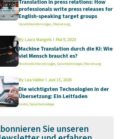
Translation in press relations: How
professionals write press releases for
English-speaking target groups
Sprachdienstleistungen
,
Übersetzung
By
Laura Mangels
Mai 9, 2023
Machine Translation durch die KI: Wie
viel Mensch braucht es?
Maschinelle Übersetzungen
,
Sprachtechnologie
,
Übersetzung
By
Lea Valder
Juni 15, 2026
Die wichtigsten Technologien in der
Übersetzung: Ein Leitfaden
Guides
,
Sprachtechnologie
bonnieren Sie unseren
ewsletter und erfahren