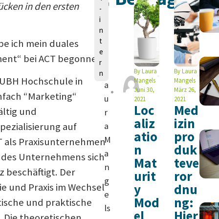
n
rücken in den ersten
-
i
n
t
be ich mein duales
e
ent“ bei ACT begonnen.
r
L
By
Laura
By
Laura
n
 IUBH Hochschule in
Mangels
Mangels
a
Juni 30,
März 26,
enfach “Marketing“
u
2021
2021
Loc
Med
ältig und
r
aliz
izin
pezialisierung auf
a
atio
pro
M
CT als Praxisunternehmen
n
duk
a
g des Unternehmens sich
Mat
teve
n
 beschäftigt. Der
urit
ror
g
ie und Praxis im Wechsel
y
dnu
e
Mod
ng:
tische und praktische
ls
el
Hier
 Die theoretischen