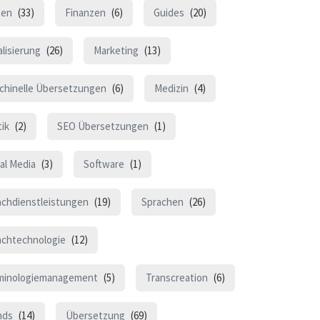
ten
(33)
Finanzen
(6)
Guides
(20)
lisierung
(26)
Marketing
(13)
chinelle Übersetzungen
(6)
Medizin
(4)
tik
(2)
SEO Übersetzungen
(1)
al Media
(3)
Software
(1)
achdienstleistungen
(19)
Sprachen
(26)
achtechnologie
(12)
minologiemanagement
(5)
Transcreation
(6)
nds
(14)
Übersetzung
(69)