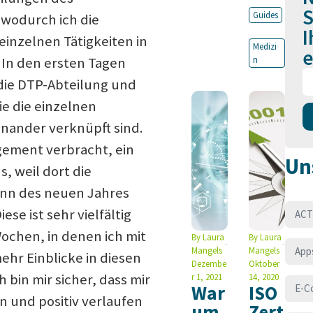
S
Guides
wodurch ich die
I
einzelnen Tätigkeiten in
Medizi
e
n
 In den ersten Tagen
 die DTP-Abteilung und
e die einzelnen
nander verknüpft sind.
gement verbracht, ein
Un
, weil dort die
ginn des neuen Jahres
ese ist sehr vielfältig
ACT
ochen, in denen ich mit
By
Laura
By
Laura
Mangels
Mangels
App
r Einblicke in diesen
Dezembe
Oktober
bin mir sicher, dass mir
r 1, 2021
14, 2020
War
ISO
E-C
n und positiv verlaufen
um
Zert