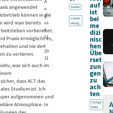
A
auf
raxis angewendet
Guides
u
ist
isbetrieb können in die
g
bei
Lokalis
n wird man bereits
us
ierung
me
t
beitsleben vorbereitet.
dizi
21
nisc
d Praxis ermöglicht es,
,
hen
ehalten und nie den
20
Übe
n zu verlieren.
21
rset
zun
itiv, was sich auch im
gen
einem
zu
 sicher, dass ACT das
ach
les Studium ist. Ich
ten
 super aufgenommen und
A
Fachge
miliäre Atmosphäre. In
biete
N
eilungen des