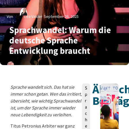
Von
Lea Valder
September 26, 2025
Sprachwandel: Warum die
deutsche Sprache
Entwicklung braucht
Ähnlic
V
Sprache wandelt sich. Das hat sie
S
o
immer schon getan. Wen das irritiert,
p
Beiträ
n
übersieht, wie wichtig Sprachwandel
r
a
ist, um der Sprache immer wieder
c
neue Lebendigkeit zu verleihen.
h
Titus Petronius Arbiter war ganz
e