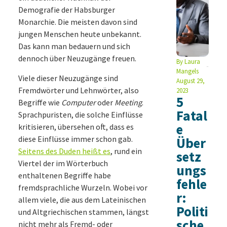
Demografie der Habsburger
Monarchie. Die meisten davon sind
jungen Menschen heute unbekannt.
Das kann man bedauern und sich
dennoch über Neuzugänge freuen.
By
Laura
Mangels
Viele dieser Neuzugänge sind
August 29,
Fremdwörter und Lehnwörter, also
2023
5
Begriffe wie
Computer
oder
Meeting
.
Fatal
Sprachpuristen, die solche Einflüsse
e
kritisieren, übersehen oft, dass es
diese Einflüsse immer schon gab.
Über
Seitens des Duden heißt es
, rund ein
setz
Viertel der im Wörterbuch
ungs
enthaltenen Begriffe habe
fehle
fremdsprachliche Wurzeln. Wobei vor
r:
allem viele, die aus dem Lateinischen
Politi
und Altgriechischen stammen, längst
sche
nicht mehr als Fremd- oder