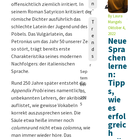
n
offensichtlich ziemlich irritiert. In
seinem Roman Satyricon kritisiert der
L
By
Laura
römische Dichter ausführlich das
e
T
Mangels
a
schlechte Latein der Jugend und des
Oktober 4,
r
V
Pöbels. Das Vulgärlatein, das
2022
e
Neue
a
Petronius um das Jahr 50 unserer Zeit
n
l
Spra
so stört, trägt bereits erste
d
d
chen
Charakteristika seines modernen
s
e
Nachfolgers: der italienischen
lerne
r
Sprache.
Sep
n:
tem
Tipp
Rund 250 Jahre später entsteht die
ber
s,
Appendix Probi
eines namentlich
26,
wie
unbekannten Lehrers, der akribisch
202
5
auflistet, wie gewisse Vokabeln
es
korrekt auszusprechen seien. Die
erfol
Säule etwa heiße immer noch
greic
columna
und nicht etwa
colomna
, wie
h
man immer wieder höre. Das