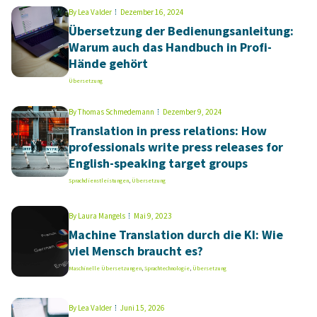
By
Lea Valder
Dezember 16, 2024
Übersetzung der Bedienungsanleitung:
Warum auch das Handbuch in Profi-
Hände gehört
Übersetzung
By
Thomas Schmedemann
Dezember 9, 2024
Translation in press relations: How
professionals write press releases for
English-speaking target groups
Sprachdienstleistungen
,
Übersetzung
By
Laura Mangels
Mai 9, 2023
Machine Translation durch die KI: Wie
viel Mensch braucht es?
Maschinelle Übersetzungen
,
Sprachtechnologie
,
Übersetzung
By
Lea Valder
Juni 15, 2026