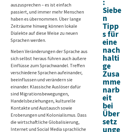
:
auszusprechen – es ist einfach
Siebe
passiert, und immer mehr Menschen
n
haben es übernommen. Über lange
Tipp
Zeiträume hinweg können lokale
s für
Dialekte auf diese Weise zu neuen
eine
Sprachen werden.
nach
Neben Veränderungen der Sprache aus
halti
sich selbst heraus führen auch äußere
ge
Einflüsse zum Sprachwandel. Treffen
Zusa
verschiedene Sprachen aufeinander,
beeinflussen und verändern sie
mme
einander. Klassische Auslöser dafür
narb
sind Migrationsbewegungen,
eit
Handelsbeziehungen, kulturelle
bei
Kontakte und Austausch sowie
Über
Eroberungen und Kolonialismus. Dass
setz
die wirtschaftliche Globalisierung,
unge
Internet und Social Media sprachliche