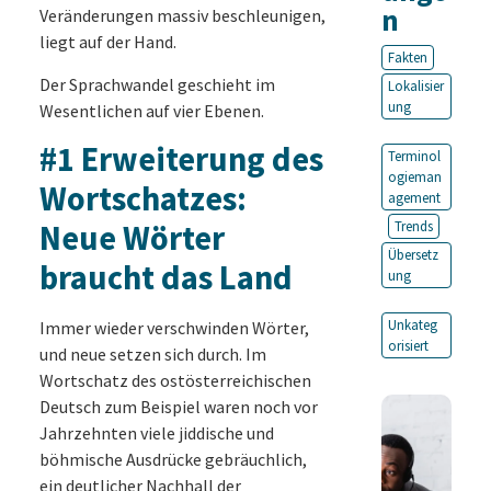
n
Veränderungen massiv beschleunigen,
liegt auf der Hand.
Fakten
Der Sprachwandel geschieht im
Lokalisier
ung
Wesentlichen auf vier Ebenen.
#1 Erweiterung des
Terminol
ogieman
Wortschatzes:
agement
Neue Wörter
Trends
Übersetz
braucht das Land
ung
Unkateg
Immer wieder verschwinden Wörter,
orisiert
und neue setzen sich durch. Im
Wortschatz des ostösterreichischen
Deutsch zum Beispiel waren noch vor
Jahrzehnten viele jiddische und
böhmische Ausdrücke gebräuchlich,
ein deutlicher Nachhall der