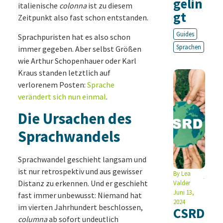
gelin
italienische
colonna
ist zu diesem
gt
Zeitpunkt also fast schon entstanden.
Guides
Sprachpuristen hat es also schon
Sprachen
immer gegeben. Aber selbst Größen
wie Arthur Schopenhauer oder Karl
Kraus standen letztlich auf
verlorenem Posten:
Sprache
verändert sich nun einmal
.
Die Ursachen des
Sprachwandels
Sprachwandel geschieht langsam und
ist nur retrospektiv und aus gewisser
By
Lea
Distanz zu erkennen. Und er geschieht
Valder
Juni 13,
fast immer unbewusst: Niemand hat
2024
im vierten Jahrhundert beschlossen,
CSRD
columna
ab sofort undeutlich