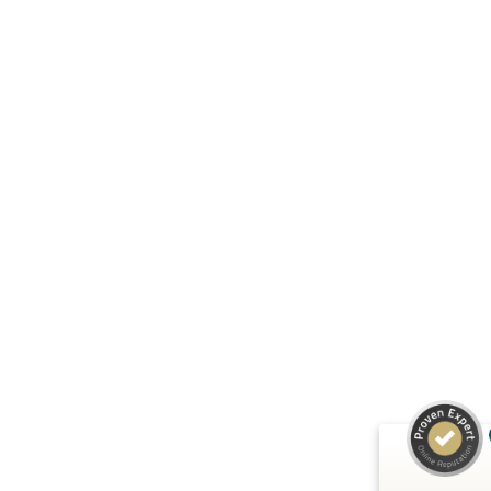
Kundenbewertungen und Erfahrungen zu
A.C.T. GmbH
SEHR GUT
%
100
Empfehlungen auf
ProvenExpert.com
5,00
/
4,81
24
125
Bewertungen auf
3
Bewertungen von