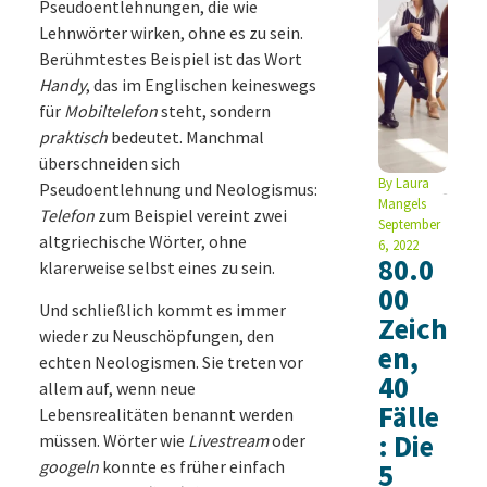
Pseudoentlehnungen, die wie
Lehnwörter wirken, ohne es zu sein.
Berühmtestes Beispiel ist das Wort
Handy
, das im Englischen keineswegs
für
Mobiltelefon
steht, sondern
praktisch
bedeutet. Manchmal
überschneiden sich
By
Laura
Pseudoentlehnung und Neologismus:
Mangels
Telefon
zum Beispiel vereint zwei
September
altgriechische Wörter, ohne
6, 2022
80.0
klarerweise selbst eines zu sein.
00
Und schließlich kommt es immer
Zeich
wieder zu Neuschöpfungen, den
en,
echten Neologismen. Sie treten vor
40
allem auf, wenn neue
Fälle
Lebensrealitäten benannt werden
: Die
müssen. Wörter wie
Livestream
oder
googeln
konnte es früher einfach
5