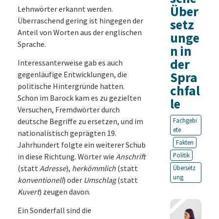
Über
Lehnwörter erkannt werden.
Überraschend gering ist hingegen der
setz
Anteil von Worten aus der englischen
unge
Sprache.
n in
der
Interessanterweise gab es auch
Spra
gegenläufige Entwicklungen, die
politische Hintergründe hatten.
chfal
Schon im Barock kam es zu gezielten
le
Versuchen, Fremdwörter durch
deutsche Begriffe zu ersetzen, und im
Fachgebi
ete
nationalistisch geprägten 19.
Fakten
Jahrhundert folgte ein weiterer Schub
Politik
in diese Richtung. Wörter wie
Anschrift
(statt
Adresse
),
herkömmlich
(statt
Übersetz
ung
konventionell
) oder
Umschlag
(statt
Kuvert
) zeugen davon.
Ein Sonderfall sind die