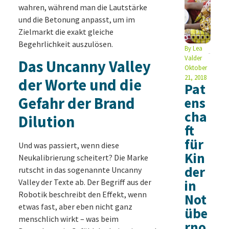
wahren, während man die Lautstärke
und die Betonung anpasst, um im
Zielmarkt die exakt gleiche
Begehrlichkeit auszulösen.
By
Lea
Valder
Das Uncanny Valley
Oktober
21, 2018
der Worte und die
Pat
Gefahr der Brand
ens
cha
Dilution
ft
für
Und was passiert, wenn diese
Kin
Neukalibrierung scheitert? Die Marke
der
rutscht in das sogenannte Uncanny
Valley der Texte ab. Der Begriff aus der
in
Robotik beschreibt den Effekt, wenn
Not
etwas fast, aber eben nicht ganz
übe
menschlich wirkt – was beim
rno