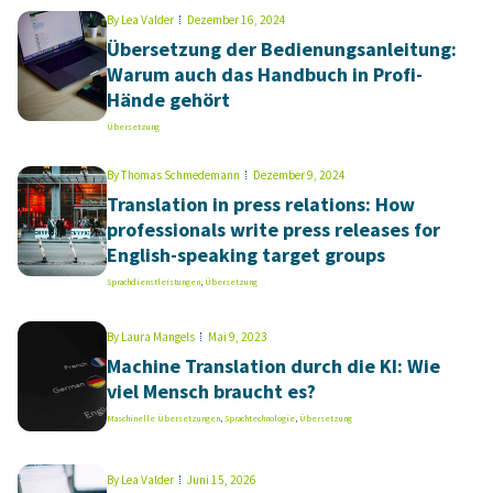
By
Lea Valder
Dezember 16, 2024
Übersetzung der Bedienungsanleitung:
Warum auch das Handbuch in Profi-
Hände gehört
Übersetzung
By
Thomas Schmedemann
Dezember 9, 2024
Translation in press relations: How
professionals write press releases for
English-speaking target groups
Sprachdienstleistungen
,
Übersetzung
By
Laura Mangels
Mai 9, 2023
Machine Translation durch die KI: Wie
viel Mensch braucht es?
Maschinelle Übersetzungen
,
Sprachtechnologie
,
Übersetzung
By
Lea Valder
Juni 15, 2026