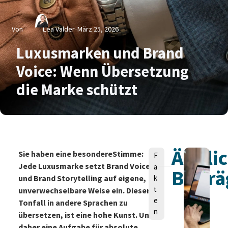
Von
Lea Valder
März 25, 2026
Luxusmarken und Brand
Voice: Wenn Übersetzung
die Marke schützt
Ähnli
V
Sie haben eine besondereStimme:
F
o
Jede Luxusmarke setzt Brand Voice
a
Beiträ
n
und Brand Storytelling auf eigene,
k
t
unverwechselbare Weise ein. Diesen
e
Tonfall in andere Sprachen zu
n
übersetzen, ist eine hohe Kunst. Und
daher eine Aufgabe für absolute