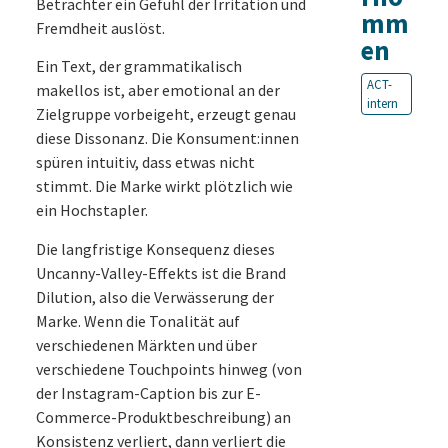
Betrachter ein Gefühl der Irritation und
mm
Fremdheit auslöst.
en
Ein Text, der grammatikalisch
ACT-
makellos ist, aber emotional an der
intern
Zielgruppe vorbeigeht, erzeugt genau
diese Dissonanz. Die Konsument:innen
spüren intuitiv, dass etwas nicht
stimmt. Die Marke wirkt plötzlich wie
ein Hochstapler.
Die langfristige Konsequenz dieses
Uncanny-Valley-Effekts ist die Brand
Dilution, also die Verwässerung der
Marke. Wenn die Tonalität auf
verschiedenen Märkten und über
verschiedene Touchpoints hinweg (von
der Instagram-Caption bis zur E-
Commerce-Produktbeschreibung) an
Konsistenz verliert, dann verliert die