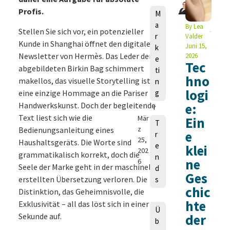
Profis.
M
L
a
By
Lea
Stellen Sie sich vor, ein potenzieller
e
r
Valder
a
Kunde in Shanghai öffnet den digitalen
Juni 15,
k
V
Newsletter von Hermès. Das Leder der
2026
e
Tec
a
abgebildeten Birkin Bag schimmert
ti
l
hno
makellos, das visuelle Storytelling ist
n
d
logi
eine einzige Hommage an die Pariser
g
e
Handwerkskunst. Doch der begleitende
e:
r
Text liest sich wie die
Mär
Ein
T
z
Bedienungsanleitung eines
e
r
25,
Haushaltsgeräts. Die Worte sind
e
klei
202
grammatikalisch korrekt, doch die
n
ne
6
Seele der Marke geht in der maschinell
d
Ges
erstellten Übersetzung verloren. Die
s
chic
Distinktion, das Geheimnisvolle, die
hte
Exklusivität – all das löst sich in einer
Ü
Sekunde auf.
der
b