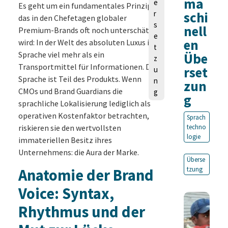
ma
e
Es geht um ein fundamentales Prinzip,
r
schi
das in den Chefetagen globaler
s
nell
Premium-Brands oft noch unterschätzt
e
en
wird: In der Welt des absoluten Luxus ist
t
Sprache viel mehr als ein
Übe
z
Transportmittel für Informationen. Die
rset
u
Sprache ist Teil des Produkts. Wenn
n
zun
CMOs und Brand Guardians die
g
g
sprachliche Lokalisierung lediglich als
operativen Kostenfaktor betrachten,
Sprach
riskieren sie den wertvollsten
techno
logie
immateriellen Besitz ihres
Unternehmens: die Aura der Marke.
Überse
tzung
Anatomie der Brand
Voice: Syntax,
Rhythmus und der