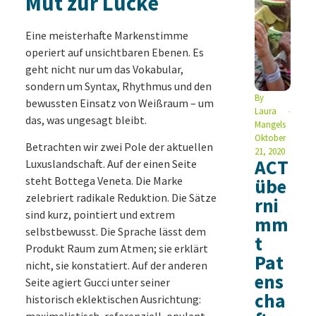
Mut zur Lücke
Eine meisterhafte Markenstimme
operiert auf unsichtbaren Ebenen. Es
geht nicht nur um das Vokabular,
sondern um Syntax, Rhythmus und den
By
bewussten Einsatz von Weißraum – um
Laura
das, was ungesagt bleibt.
Mangels
Oktober
Betrachten wir zwei Pole der aktuellen
21, 2020
ACT
Luxuslandschaft. Auf der einen Seite
steht Bottega Veneta. Die Marke
übe
zelebriert radikale Reduktion. Die Sätze
rni
sind kurz, pointiert und extrem
mm
selbstbewusst. Die Sprache lässt dem
t
Produkt Raum zum Atmen; sie erklärt
Pat
nicht, sie konstatiert. Auf der anderen
ens
Seite agiert Gucci unter seiner
cha
historisch eklektischen Ausrichtung:
maximalistisch, referenziell, opulent.