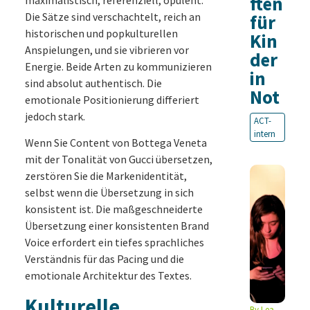
ften
Die Sätze sind verschachtelt, reich an
für
historischen und popkulturellen
Kin
Anspielungen, und sie vibrieren vor
der
Energie. Beide Arten zu kommunizieren
in
sind absolut authentisch. Die
Not
emotionale Positionierung differiert
jedoch stark.
ACT-
intern
Wenn Sie Content von Bottega Veneta
mit der Tonalität von Gucci übersetzen,
zerstören Sie die Markenidentität,
selbst wenn die Übersetzung in sich
konsistent ist. Die maßgeschneiderte
Übersetzung einer konsistenten Brand
Voice erfordert ein tiefes sprachliches
Verständnis für das Pacing und die
emotionale Architektur des Textes.
Kulturelle
By
Lea