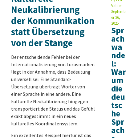
Valder
Neukalibrierung
Septemb
der Kommunikation
er 26,
2025
Spr
statt Übersetzung
ach
von der Stange
wa
nde
Der entscheidende Fehler bei der
l:
Internationalisierung von Luxusmarken
War
liegt in der Annahme, dass Bedeutung
um
universell sei. Eine Standard-
die
Übersetzung überträgt Wörter von
einer Sprache in eine andere. Eine
deu
kulturelle Neukalibrierung hingegen
tsc
transportiert den Status und das Gefühl
he
exakt abgestimmt in ein neues
Spr
kulturelles Koordinatensystem.
ach
Ein exzellentes Beispiel hierfür ist das