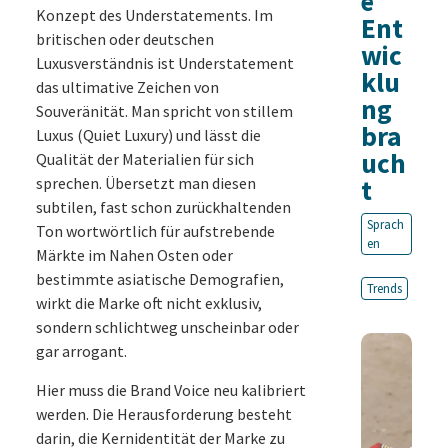
e
Konzept des Understatements. Im
Ent
britischen oder deutschen
wic
Luxusverständnis ist Understatement
klu
das ultimative Zeichen von
ng
Souveränität. Man spricht von stillem
bra
Luxus (Quiet Luxury) und lässt die
uch
Qualität der Materialien für sich
sprechen. Übersetzt man diesen
t
subtilen, fast schon zurückhaltenden
Sprach
Ton wortwörtlich für aufstrebende
en
Märkte im Nahen Osten oder
bestimmte asiatische Demografien,
Trends
wirkt die Marke oft nicht exklusiv,
sondern schlichtweg unscheinbar oder
gar arrogant.
Hier muss die Brand Voice neu kalibriert
werden. Die Herausforderung besteht
darin, die Kernidentität der Marke zu