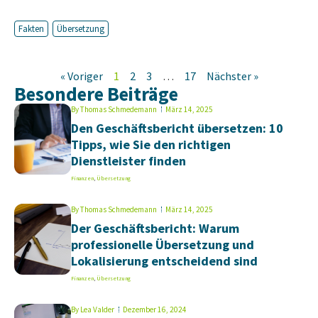
Fakten
Übersetzung
« Voriger
1
2
3
…
17
Nächster »
Besondere Beiträge
By
Thomas Schmedemann
März 14, 2025
Den Geschäftsbericht übersetzen: 10
Tipps, wie Sie den richtigen
Dienstleister finden
Finanzen
,
Übersetzung
By
Thomas Schmedemann
März 14, 2025
Der Geschäftsbericht: Warum
professionelle Übersetzung und
Lokalisierung entscheidend sind
Finanzen
,
Übersetzung
By
Lea Valder
Dezember 16, 2024