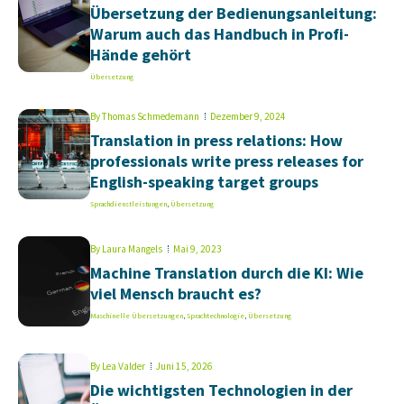
Übersetzung der Bedienungsanleitung:
Warum auch das Handbuch in Profi-
Hände gehört
Übersetzung
By
Thomas Schmedemann
Dezember 9, 2024
Translation in press relations: How
professionals write press releases for
English-speaking target groups
Sprachdienstleistungen
,
Übersetzung
By
Laura Mangels
Mai 9, 2023
Machine Translation durch die KI: Wie
viel Mensch braucht es?
Maschinelle Übersetzungen
,
Sprachtechnologie
,
Übersetzung
By
Lea Valder
Juni 15, 2026
Die wichtigsten Technologien in der