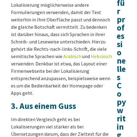
fü
Lokalisierung möglicherweise andere
r
Formulierungen verwenden, damit der Text
pr
weiterhin in Ihre Oberfläche passt und dennoch
of
die gleiche Botschaft vermittelt. Zu bedenken
es
ist darüber hinaus, dass sich Sprachen in ihrer
Schreib- und Leseweise unterschieden. Hierzu
si
gehört die Rechts-nach-links-Schrift, die viele
o
semitische Sprachen wie
Arabisch
und
Hebräisch
ne
verwenden. Denkbar ist etwa, das Layout einer
lle
Firmenwebseite bei der Lokalisierung
s
entsprechend anzupassen, beispielsweise wenn
C
es um die Bedienbarkeit der Homepage oder
o
Apps geht.
py
3. Aus einem Guss
w
rit
Im direkten Vergleich geht es bei
in
Lokalisierungen viel stärker als bei
g
Übersetzungen darum, dass der Zieltext für die