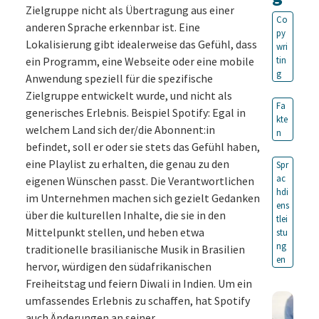
Zielgruppe nicht als Übertragung aus einer
Co
anderen Sprache erkennbar ist. Eine
py
Lokalisierung gibt idealerweise das Gefühl, dass
wri
ein Programm, eine Webseite oder eine mobile
tin
g
Anwendung speziell für die spezifische
Zielgruppe entwickelt wurde, und nicht als
Fa
generisches Erlebnis. Beispiel Spotify: Egal in
kte
welchem Land sich der/die Abonnent:in
n
befindet, soll er oder sie stets das Gefühl haben,
eine Playlist zu erhalten, die genau zu den
Spr
ac
eigenen Wünschen passt. Die Verantwortlichen
hdi
im Unternehmen machen sich gezielt Gedanken
ens
über die kulturellen Inhalte, die sie in den
tlei
Mittelpunkt stellen, und heben etwa
stu
ng
traditionelle brasilianische Musik in Brasilien
en
hervor, würdigen den südafrikanischen
Freiheitstag und feiern Diwali in Indien. Um ein
umfassendes Erlebnis zu schaffen, hat Spotify
auch Änderungen an seiner