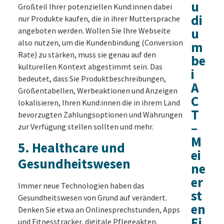
u
Großteil Ihrer potenziellen Kund:innen dabei
di
nur Produkte kaufen, die in ihrer Muttersprache
u
angeboten werden. Wollen Sie Ihre Webseite
also nutzen, um die Kundenbindung (Conversion
m
Rate) zu stärken, muss sie genau auf den
be
kulturellen Kontext abgestimmt sein. Das
i
bedeutet, dass Sie Produktbeschreibungen,
A
Größentabellen, Werbeaktionen und Anzeigen
C
lokalisieren, Ihren Kund:innen die in ihrem Land
T
bevorzugten Zahlungsoptionen und Währungen
–
zur Verfügung stellen sollten und mehr.
M
5. Healthcare und
ei
Gesundheitswesen
ne
er
Immer neue Technologien haben das
st
Gesundheitswesen von Grund auf verändert.
en
Denken Sie etwa an Onlinesprechstunden, Apps
Ei
und Fitnesstracker, digitale Pflegeakten,