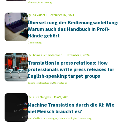
Finanzen
,
Übersetzung
By
Lea Valder
Dezember 16, 2024
Übersetzung der Bedienungsanleitung:
Warum auch das Handbuch in Profi-
Hände gehört
Übersetzung
By
Thomas Schmedemann
Dezember 9, 2024
Translation in press relations: How
professionals write press releases for
English-speaking target groups
Sprachdienstleistungen
,
Übersetzung
By
Laura Mangels
Mai 9, 2023
Machine Translation durch die KI: Wie
viel Mensch braucht es?
Maschinelle Übersetzungen
,
Sprachtechnologie
,
Übersetzung