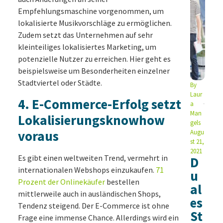
Empfehlungsmaschine vorgenommen, um
lokalisierte Musikvorschläge zu ermöglichen.
Zudem setzt das Unternehmen auf sehr
kleinteiliges lokalisiertes Marketing, um
potenzielle Nutzer zu erreichen. Hier geht es
beispielsweise um Besonderheiten einzelner
Stadtviertel oder Städte.
By
Laur
4. E-Commerce-Erfolg setzt
a
Man
Lokalisierungsknowhow
gels
voraus
Augu
st 21,
2021
Es gibt einen weltweiten Trend, vermehrt in
D
internationalen Webshops einzukaufen.
71
u
Prozent der Onlinekäufer
bestellen
al
mittlerweile auch in ausländischen Shops,
es
Tendenz steigend. Der E-Commerce ist ohne
St
Frage eine immense Chance. Allerdings wird ein