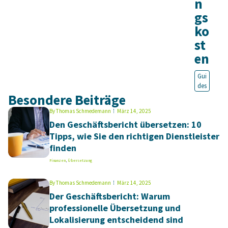
n
gs
ko
st
en
Gui
des
Besondere Beiträge
By
Thomas Schmedemann
März 14, 2025
Den Geschäftsbericht übersetzen: 10
Tipps, wie Sie den richtigen Dienstleister
finden
Finanzen
,
Übersetzung
By
Thomas Schmedemann
März 14, 2025
Der Geschäftsbericht: Warum
professionelle Übersetzung und
Lokalisierung entscheidend sind