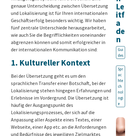
Le
genaue Unterscheidung zwischen Übersetzung
itf
und Lokalisierung ist für Ihren internationalen
Geschäftserfolg besonders wichtig. Wir haben
a
fünf zentrale Unterschiede herausgearbeitet,
de
wie auch Sie die Begrifflichkeiten voneinander
n
abgrenzen können und somit erfolgreicher in
der internationalen Kommunikation sind:
Gui
des
1. Kultureller Kontext
Spr
ac
Bei der Übersetzung geht es um den
hte
sprachlichen Transfer einer Botschaft, bei der
ch
Lokalisierung stehen hingegen Erfahrungen und
nol
Erlebnisse im Vordergrund. Die Übersetzung ist
ogi
e
häufig der Ausgangspunkt des
Lokalisierungsprozesses, der sich auf die
Anpassung aller Aspekte eines Textes, einer
Webseite, einer App etc. an die Anforderungen
und Bedürfnisse des jeweiligen Zielmarktes