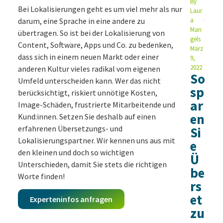
By
Bei Lokalisierungen geht es um viel mehr als nur
Laur
darum, eine Sprache in eine andere zu
a
Man
übertragen. So ist bei der Lokalisierung von
gels
Content, Software, Apps und Co. zu bedenken,
März
dass sich in einem neuen Markt oder einer
9,
2022
anderen Kultur vieles radikal vom eigenen
So
Umfeld unterscheiden kann. Wer das nicht
sp
berücksichtigt, riskiert unnötige Kosten,
ar
Image-Schäden, frustrierte Mitarbeitende und
en
Kund:innen. Setzen Sie deshalb auf einen
erfahrenen Übersetzungs- und
Si
Lokalisierungspartner. Wir kennen uns aus mit
e
den kleinen und doch so wichtigen
Ü
Unterschieden, damit Sie stets die richtigen
be
Worte finden!
rs
et
Experteninfos anfragen
zu