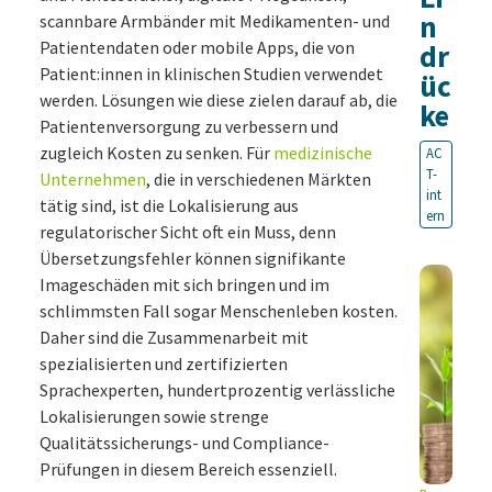
n
scannbare Armbänder mit Medikamenten- und
Patientendaten oder mobile Apps, die von
dr
Patient:innen in klinischen Studien verwendet
üc
werden. Lösungen wie diese zielen darauf ab, die
ke
Patientenversorgung zu verbessern und
zugleich Kosten zu senken. Für
medizinische
AC
T-
Unternehmen
, die in verschiedenen Märkten
int
tätig sind, ist die Lokalisierung aus
ern
regulatorischer Sicht oft ein Muss, denn
Übersetzungsfehler können signifikante
Imageschäden mit sich bringen und im
schlimmsten Fall sogar Menschenleben kosten.
Daher sind die Zusammenarbeit mit
spezialisierten und zertifizierten
Sprachexperten, hundertprozentig verlässliche
Lokalisierungen sowie strenge
Qualitätssicherungs- und Compliance-
Prüfungen in diesem Bereich essenziell.