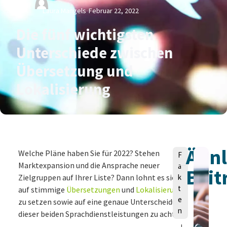
Von
Laura Mangels
Februar 22, 2022
Die fünf wichtigsten
Unterschiede zwischen
Übersetzung und
Lokalisierung
Ähnl
V
Welche Pläne haben Sie für 2022? Stehen
F
o
Marktexpansion und die Ansprache neuer
a
Beit
n
Zielgruppen auf Ihrer Liste? Dann lohnt es sich,
k
t
auf stimmige
Übersetzungen
und
Lokalisierung
e
zu setzen sowie auf eine genaue Unterscheidung
n
dieser beiden Sprachdienstleistungen zu achten.
L