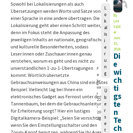
Sowohl bei Lokalisierungen als auch
a
L
Übersetzungen werden Worte und Sätze von
u
o
By
einer Sprache in eine andere übertragen. Die
r
k
Lea
a
Lokalisierung geht aber einen Schritt weiter,
Vald
al
M
denn im Fokus steht die Anpassung des
er
is
a
Juni
jeweiligen Inhalts an nationale, geografische
i
n
15,
und kulturelle Besonderheiten, sodass
e
2026
g
Leser:innen oder Zuschauer:innen genau
r
Di
e
u
verstehen, worum es geht und es nicht zu
e
ls
n
unverständlichen 1-zu-1-Übertragungen
F
wi
g
e
kommt. Wörtlich übersetzte
ch
br
Gebrauchsanweisungen aus China sind ein gutes
ti
ua
Beispiel. Vielleicht lag bei Ihnen ein
Ü
r
gs
elektronisches Gadget aus Fernost unter dem
b
22
te
Tannenbaum, bei dem die Gebrauchsanleitung
e
,
n
r
für Erheiterung sorgt? Hier ein lustiges
20
s
Digitalkamera-Beispiel: „Seien Sie vorsichtig,
Te
22
e
wenn Sie den Einstellungsschalter und den
ch
t
Zoom-Knopf benutzen, während Sie Ihr Auge