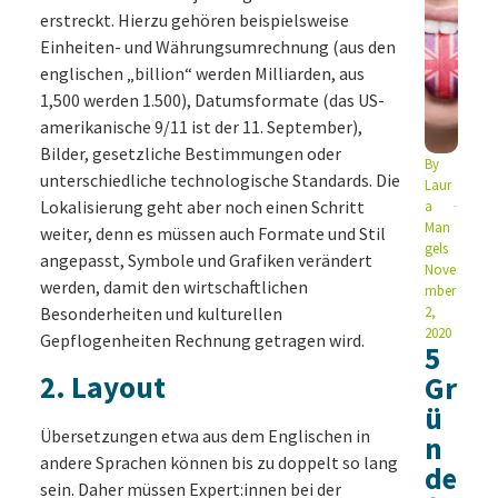
erstreckt. Hierzu gehören beispielsweise
Einheiten- und Währungsumrechnung (aus den
englischen „billion“ werden Milliarden, aus
1,500 werden 1.500), Datumsformate (das US-
amerikanische 9/11 ist der 11. September),
Bilder, gesetzliche Bestimmungen oder
By
unterschiedliche technologische Standards. Die
Laur
Lokalisierung geht aber noch einen Schritt
a
Man
weiter, denn es müssen auch Formate und Stil
gels
angepasst, Symbole und Grafiken verändert
Nove
werden, damit den wirtschaftlichen
mber
Besonderheiten und kulturellen
2,
2020
Gepflogenheiten Rechnung getragen wird.
5
2. Layout
Gr
ü
Übersetzungen etwa aus dem Englischen in
n
andere Sprachen können bis zu doppelt so lang
de
sein. Daher müssen Expert:innen bei der