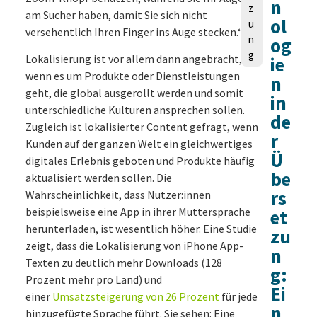
n
z
am Sucher haben, damit Sie sich nicht
ol
u
versehentlich Ihren Finger ins Auge stecken.“
n
og
g
Lokalisierung ist vor allem dann angebracht,
ie
wenn es um Produkte oder Dienstleistungen
n
geht, die global ausgerollt werden und somit
in
unterschiedliche Kulturen ansprechen sollen.
de
Zugleich ist lokalisierter Content gefragt, wenn
r
Kunden auf der ganzen Welt ein gleichwertiges
Ü
digitales Erlebnis geboten und Produkte häufig
be
aktualisiert werden sollen. Die
rs
Wahrscheinlichkeit, dass Nutzer:innen
beispielsweise eine App in ihrer Muttersprache
et
herunterladen, ist wesentlich höher. Eine Studie
zu
zeigt, dass die Lokalisierung von iPhone App-
n
Texten zu deutlich mehr Downloads (128
g:
Prozent mehr pro Land) und
Ei
einer
Umsatzsteigerung von 26 Prozent
für jede
n
hinzugefügte Sprache führt. Sie sehen: Eine