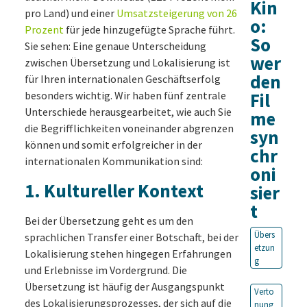
Kin
pro Land) und einer
Umsatzsteigerung von 26
o:
Prozent
für jede hinzugefügte Sprache führt.
So
Sie sehen: Eine genaue Unterscheidung
wer
zwischen Übersetzung und Lokalisierung ist
den
für Ihren internationalen Geschäftserfolg
besonders wichtig. Wir haben fünf zentrale
Fil
Unterschiede herausgearbeitet, wie auch Sie
me
die Begrifflichkeiten voneinander abgrenzen
syn
können und somit erfolgreicher in der
chr
internationalen Kommunikation sind:
oni
1. Kultureller Kontext
sier
t
Bei der Übersetzung geht es um den
Übers
sprachlichen Transfer einer Botschaft, bei der
etzun
Lokalisierung stehen hingegen Erfahrungen
g
und Erlebnisse im Vordergrund. Die
Übersetzung ist häufig der Ausgangspunkt
Verto
des Lokalisierungsprozesses, der sich auf die
nung