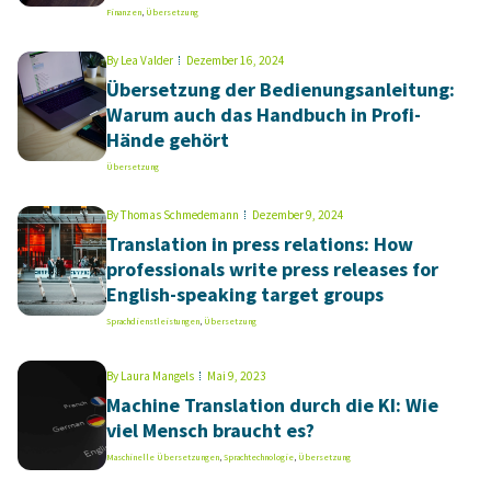
Finanzen
,
Übersetzung
By
Lea Valder
Dezember 16, 2024
Übersetzung der Bedienungsanleitung:
Warum auch das Handbuch in Profi-
Hände gehört
Übersetzung
By
Thomas Schmedemann
Dezember 9, 2024
Translation in press relations: How
professionals write press releases for
English-speaking target groups
Sprachdienstleistungen
,
Übersetzung
By
Laura Mangels
Mai 9, 2023
Machine Translation durch die KI: Wie
viel Mensch braucht es?
Maschinelle Übersetzungen
,
Sprachtechnologie
,
Übersetzung