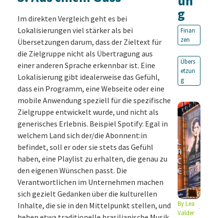
un
g
Im direkten Vergleich geht es bei
Lokalisierungen viel stärker als bei
Finan
zen
Übersetzungen darum, dass der Zieltext für
die Zielgruppe nicht als Übertragung aus
Übers
einer anderen Sprache erkennbar ist. Eine
etzun
Lokalisierung gibt idealerweise das Gefühl,
g
dass ein Programm, eine Webseite oder eine
mobile Anwendung speziell für die spezifische
Zielgruppe entwickelt wurde, und nicht als
generisches Erlebnis. Beispiel Spotify: Egal in
welchem Land sich der/die Abonnent:in
befindet, soll er oder sie stets das Gefühl
haben, eine Playlist zu erhalten, die genau zu
den eigenen Wünschen passt. Die
Verantwortlichen im Unternehmen machen
sich gezielt Gedanken über die kulturellen
By
Lea
Inhalte, die sie in den Mittelpunkt stellen, und
Valder
heben etwa traditionelle brasilianische Musik