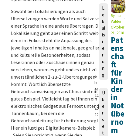
a
L
Sowohl bei Lokalisierungen als auch
u
o
By
Lea
Übersetzungen werden Worte und Sätze von
r
k
Valder
a
einer Sprache in eine andere übertragen. Die
Oktober
al
M
Lokalisierung geht aber einen Schritt weiter,
21, 2018
is
Pat
a
denn im Fokus steht die Anpassung des
i
n
ens
jeweiligen Inhalts an nationale, geografische
e
g
cha
und kulturelle Besonderheiten, sodass
r
e
u
Leser:innen oder Zuschauer:innen genau
ft
ls
n
verstehen, worum es geht und es nicht zu
F
für
g
e
unverständlichen 1-zu-1-Übertragungen
Kin
b
kommt. Wörtlich übersetzte
der
er
Gebrauchsanweisungen aus China sind ein
Ü
in
22
gutes Beispiel. Vielleicht lag bei Ihnen ein
b
,
Not
elektronisches Gadget aus Fernost unter dem
e
20
übe
r
Tannenbaum, bei dem die
22
s
rno
Gebrauchsanleitung für Erheiterung sorgt?
e
Hier ein lustiges Digitalkamera-Beispiel:
m
t
„Seien Sie vorsichtig, wenn Sie den