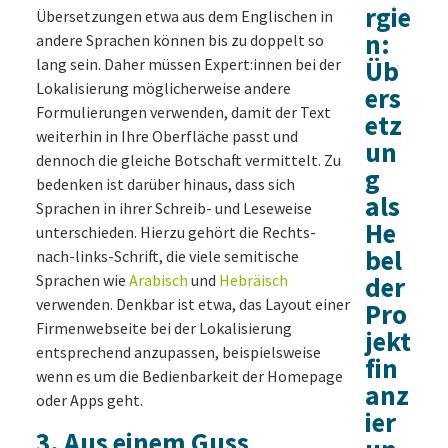
rgie
Übersetzungen etwa aus dem Englischen in
n:
andere Sprachen können bis zu doppelt so
lang sein. Daher müssen Expert:innen bei der
Üb
Lokalisierung möglicherweise andere
ers
Formulierungen verwenden, damit der Text
etz
weiterhin in Ihre Oberfläche passt und
un
dennoch die gleiche Botschaft vermittelt. Zu
g
bedenken ist darüber hinaus, dass sich
als
Sprachen in ihrer Schreib- und Leseweise
He
unterschieden. Hierzu gehört die Rechts-
bel
nach-links-Schrift, die viele semitische
Sprachen wie
Arabisch
und
Hebräisch
der
verwenden. Denkbar ist etwa, das Layout einer
Pro
Firmenwebseite bei der Lokalisierung
jekt
entsprechend anzupassen, beispielsweise
fin
wenn es um die Bedienbarkeit der Homepage
anz
oder Apps geht.
ier
3. Aus einem Guss