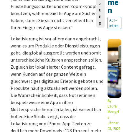
me
z
Einstellungsschalter und den Zoom-Knopf
n
u
benutzen, während Sie Ihr Auge am Sucher
n
haben, damit Sie sich nicht versehentlich
ACT-
g
intern
Ihren Finger ins Auge stecken.“
Lokalisierung ist vor allem dann angebracht,
wenn es um Produkte oder Dienstleistungen
geht, die global ausgerollt werden und somit
unterschiedliche Kulturen ansprechen sollen.
Zugleich ist lokalisierter Content gefragt,
wenn Kunden auf der ganzen Welt ein
gleichwertiges digitales Erlebnis geboten und
Produkte häufig aktualisiert werden sollen.
Die Wahrscheinlichkeit, dass Nutzer:innen
By
beispielsweise eine App in ihrer
Laura
Muttersprache herunterladen, ist wesentlich
Mangel
höher. Eine Studie zeigt, dass die
s
Lokalisierung von iPhone App-Texten zu
Jänner
23, 2024
deutlich mehr Downloads (128 Prozent mehr