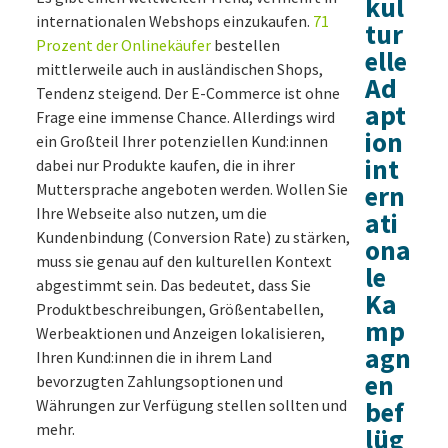
kul
internationalen Webshops einzukaufen.
71
tur
Prozent der Onlinekäufer
bestellen
elle
mittlerweile auch in ausländischen Shops,
Ad
Tendenz steigend. Der E-Commerce ist ohne
apt
Frage eine immense Chance. Allerdings wird
ion
ein Großteil Ihrer potenziellen Kund:innen
int
dabei nur Produkte kaufen, die in ihrer
Muttersprache angeboten werden. Wollen Sie
ern
Ihre Webseite also nutzen, um die
ati
Kundenbindung (Conversion Rate) zu stärken,
ona
muss sie genau auf den kulturellen Kontext
le
abgestimmt sein. Das bedeutet, dass Sie
Ka
Produktbeschreibungen, Größentabellen,
mp
Werbeaktionen und Anzeigen lokalisieren,
agn
Ihren Kund:innen die in ihrem Land
en
bevorzugten Zahlungsoptionen und
Währungen zur Verfügung stellen sollten und
bef
mehr.
lüg