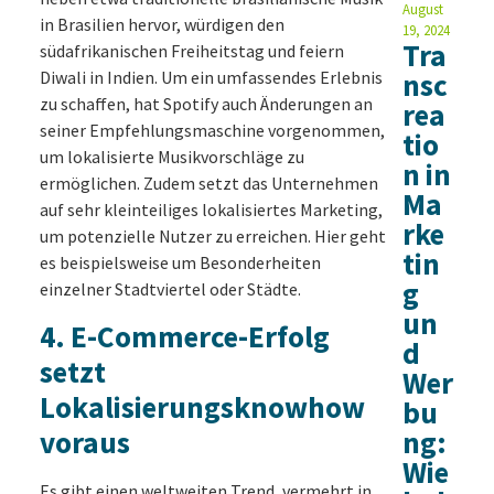
August
in Brasilien hervor, würdigen den
19, 2024
Tra
südafrikanischen Freiheitstag und feiern
Diwali in Indien. Um ein umfassendes Erlebnis
nsc
zu schaffen, hat Spotify auch Änderungen an
rea
seiner Empfehlungsmaschine vorgenommen,
tio
um lokalisierte Musikvorschläge zu
n in
ermöglichen. Zudem setzt das Unternehmen
Ma
auf sehr kleinteiliges lokalisiertes Marketing,
rke
um potenzielle Nutzer zu erreichen. Hier geht
tin
es beispielsweise um Besonderheiten
g
einzelner Stadtviertel oder Städte.
un
4. E-Commerce-Erfolg
d
setzt
Wer
Lokalisierungsknowhow
bu
voraus
ng:
Wie
Es gibt einen weltweiten Trend, vermehrt in