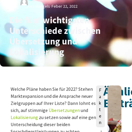
Von
Laura Mangels
Feber 22, 2022
Die fünf wichtigsten
Unterschiede zwischen
Übersetzung und
Lokalisierung
Ähnli
V
Welche Pläne haben Sie für 2022? Stehen
F
o
Marktexpansion und die Ansprache neuer
a
Beitr
n
Zielgruppen auf Ihrer Liste? Dann lohnt es
k
t
sich, auf stimmige
Übersetzungen
und
e
Lokalisierung
zu setzen sowie auf eine genaue
n
Unterscheidung dieser beiden
Sprachdienstleistungen zu achten.
L