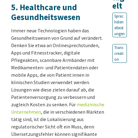
elt
5. Healthcare und
Gesundheitswesen
Sprac
hdien
stleist
Immer neue Technologien haben das
ungen
Gesundheitswesen von Grund auf verändert.
Denken Sie etwa an Onlinesprechstunden,
Trans
Apps und Fitnesstracker, digitale
creati
on
Pflegeakten, scannbare Armbänder mit
Medikamenten- und Patientendaten oder
mobile Apps, die von Patient:innen in
klinischen Studien verwendet werden.
Lösungen wie diese zielen darauf ab, die
Patientenversorgung zu verbessern und
zugleich Kosten zu senken. Für
medizinische
Unternehmen
, die in verschiedenen Märkten
tätig sind, ist die Lokalisierung aus
regulatorischer Sicht oft ein Muss, denn
Übersetzungsfehler können signifikante