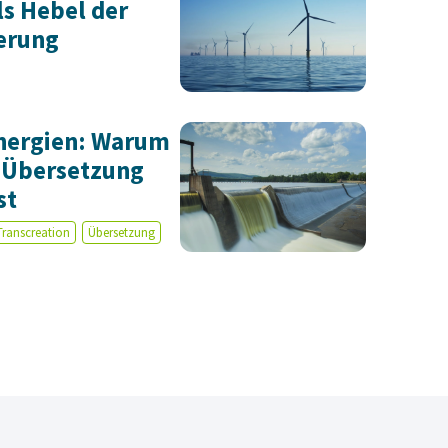
s Hebel der
ierung
nergien: Warum
e Übersetzung
st
Transcreation
Übersetzung