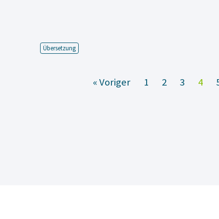
Übersetzung
« Voriger
1
2
3
4