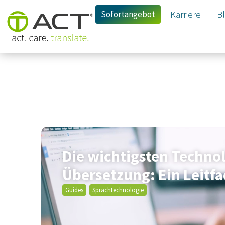
Sofortangebot
Karriere
B
Die wichtigsten Technol
Übersetzung: Ein Leitf
Guides
Sprachtechnologie