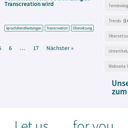
Transcreation wird
Terminolo
Trends
(1
Sprachdienstleistungen
Transcreation
Übersetzung
Übersetzu
5
6
…
17
Nächster »
Untertitel
Webseite 
Unse
zum
Let us
for you