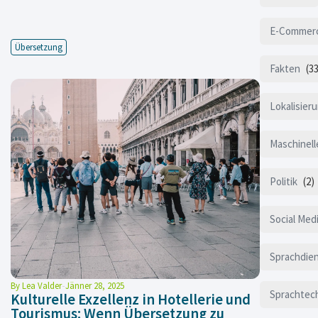
E-Commer
Übersetzung
Fakten
(33
Lokalisier
Maschinel
Politik
(2)
Social Med
Sprachdien
By
Lea Valder
Jänner 28, 2025
Sprachtec
Kulturelle Exzellenz in Hotellerie und
Tourismus: Wenn Übersetzung zu