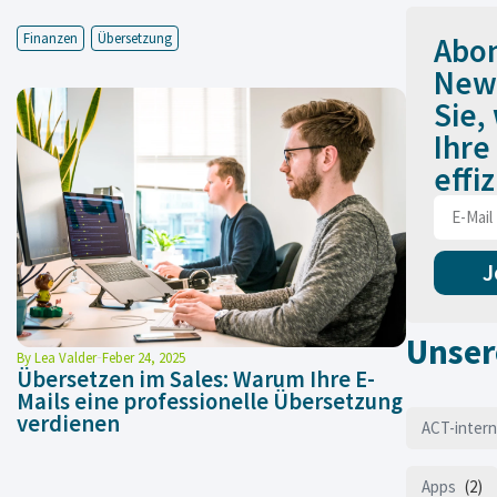
Finanzen
Übersetzung
Abon
News
Sie,
Ihre
effi
J
Unser
By
Lea Valder
Feber 24, 2025
Übersetzen im Sales: Warum Ihre E-
Mails eine professionelle Übersetzung
verdienen
ACT-intern
Apps
(2)