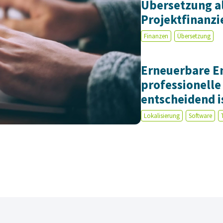
Übersetzung al
Projektfinanz
Finanzen
Übersetzung
Erneuerbare E
professionell
entscheidend i
Lokalisierung
Software