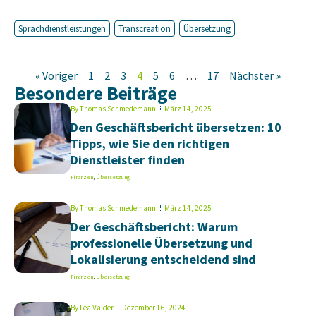
Sprachdienstleistungen
Transcreation
Übersetzung
« Voriger
1
2
3
4
5
6
…
17
Nächster »
Besondere Beiträge
By
Thomas Schmedemann
März 14, 2025
Den Geschäftsbericht übersetzen: 10
Tipps, wie Sie den richtigen
Dienstleister finden
Finanzen
,
Übersetzung
By
Thomas Schmedemann
März 14, 2025
Der Geschäftsbericht: Warum
professionelle Übersetzung und
Lokalisierung entscheidend sind
Finanzen
,
Übersetzung
By
Lea Valder
Dezember 16, 2024