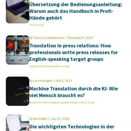
Übersetzung der Bedienungsanleitung:
Warum auch das Handbuch in Profi-
Hände gehört
Übersetzung
By
Thomas Schmedemann
Dezember 9, 2024
Translation in press relations: How
professionals write press releases for
English-speaking target groups
Sprachdienstleistungen
,
Übersetzung
By
Laura Mangels
Mai 9, 2023
Machine Translation durch die KI: Wie
viel Mensch braucht es?
Maschinelle Übersetzungen
,
Sprachtechnologie
,
Übersetzung
By
Lea Valder
Juni 15, 2026
Die wichtigsten Technologien in der