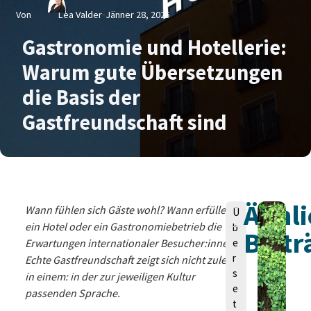
Von
Lea Valder
Jänner 28, 2025
Gastronomie und Hotellerie:
Warum gute Übersetzungen
die Basis der
Gastfreundschaft sind
Ähnli
V
Wann fühlen sich Gäste wohl? Wann erfüllen
Ü
o
ein Hotel oder ein Gastronomiebetrieb die
b
Beitr
n
Erwartungen internationaler Besucher:innen?
e
r
Echte Gastfreundschaft zeigt sich nicht zuletzt
s
in einem: in der zur jeweiligen Kultur
e
passenden Sprache.
t