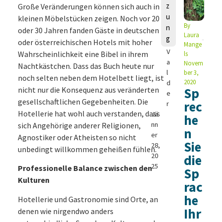
z
Große Veränderungen können sich auch in
u
kleinen Möbelstücken zeigen. Noch vor 20
L
By
n
oder 30 Jahren fanden Gäste in deutschen
e
Laura
g
a
oder österreichischen Hotels mit hoher
Mange
V
Wahrscheinlichkeit eine Bibel in ihrem
ls
a
Novem
Nachtkästchen. Dass das Buch heute nur
l
ber 3,
noch selten neben dem Hotelbett liegt, ist
2020
d
nicht nur die Konsequenz aus veränderten
Sp
e
gesellschaftlichen Gegebenheiten. Die
rec
r
Hotellerie hat wohl auch verstanden, dass
Jä
he
nn
sich Angehörige anderer Religionen,
n
er
Agnostiker oder Atheisten so nicht
Sie
28,
unbedingt willkommen geheißen fühlen.
20
die
25
Professionelle Balance zwischen den
Sp
Kulturen
rac
he
Hotellerie und Gastronomie sind Orte, an
Ihr
denen wie nirgendwo anders