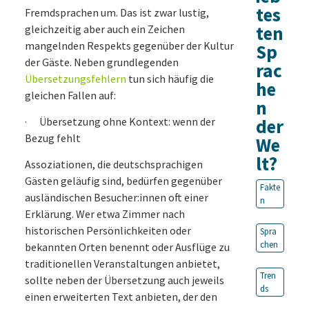
tes
Fremdsprachen um. Das ist zwar lustig,
ten
gleichzeitig aber auch ein Zeichen
mangelnden Respekts gegenüber der Kultur
Sp
der Gäste. Neben grundlegenden
rac
Übersetzungsfehlern
tun sich häufig die
he
gleichen Fallen auf:
n
· Übersetzung ohne Kontext: wenn der
der
Bezug fehlt
We
lt?
Assoziationen, die deutschsprachigen
Gästen geläufig sind, bedürfen gegenüber
Fakte
ausländischen Besucher:innen oft einer
n
Erklärung. Wer etwa Zimmer nach
historischen Persönlichkeiten oder
Spra
chen
bekannten Orten benennt oder Ausflüge zu
traditionellen Veranstaltungen anbietet,
Tren
sollte neben der Übersetzung auch jeweils
ds
einen erweiterten Text anbieten, der den