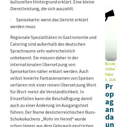
kulturellen Hintergrund erklärt. Eine kleine
Dienstleistung, die sich auszahlt.
· Speisekarte: wenn das Gericht erklärt
werden muss
Regionale Spezialitäten in Gastronomie und
Catering sind außerhalb des deutschen
Sprachraums sehr wahrscheinlich
unbekannt. Sie müssen daher in der
By
Lea
internationalen Übersetzung von
Valder
Speisekarten näher erklärt werden. Auch
Feber
selbst kreierte Fantasienamen von Speisen
3, 2026
Pr
verlieren mit einer reinen Übersetzung Wort
für Wort meist die Verständlichkeit. In
op
Einzelfällen kann die Beschäftigung damit
ag
auch zu einer Änderung im Ausgangstext
an
führen. Der Name desösterreichischen Nuss-
da
Schokokuchens „Mohr im Hemd“ wurde
un
schon länger aus dem Gebrauch gestrichen.