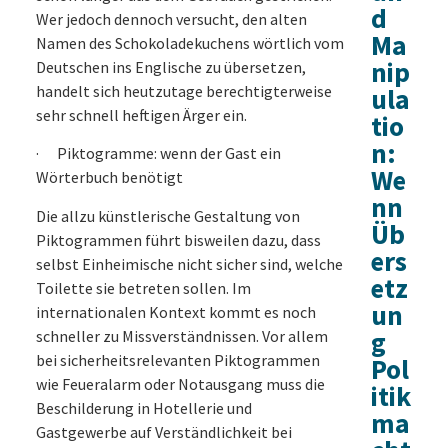
d
Wer jedoch dennoch versucht, den alten
Ma
Namen des Schokoladekuchens wörtlich vom
nip
Deutschen ins Englische zu übersetzen,
handelt sich heutzutage berechtigterweise
ula
sehr schnell heftigen Ärger ein.
tio
n:
· Piktogramme: wenn der Gast ein
We
Wörterbuch benötigt
nn
Die allzu künstlerische Gestaltung von
Üb
Piktogrammen führt bisweilen dazu, dass
ers
selbst Einheimische nicht sicher sind, welche
etz
Toilette sie betreten sollen. Im
un
internationalen Kontext kommt es noch
g
schneller zu Missverständnissen. Vor allem
bei sicherheitsrelevanten Piktogrammen
Pol
wie Feueralarm oder Notausgang muss die
itik
Beschilderung in Hotellerie und
ma
Gastgewerbe auf Verständlichkeit bei