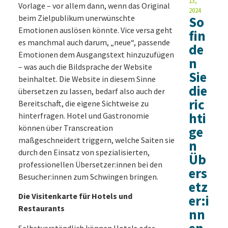
13,
Vorlage – vor allem dann, wenn das Original
2024
beim Zielpublikum unerwünschte
So
Emotionen auslösen könnte. Vice versa geht
fin
es manchmal auch darum, „neue“, passende
de
Emotionen dem Ausgangstext hinzuzufügen
n
– was auch die Bildsprache der Website
Sie
beinhaltet. Die Website in diesem Sinne
die
übersetzen zu lassen, bedarf also auch der
ric
Bereitschaft, die eigene Sichtweise zu
hti
hinterfragen. Hotel und Gastronomie
können über Transcreation
ge
maßgeschneidert triggern, welche Saiten sie
n
durch den Einsatz von spezialisierten,
Üb
professionellen Übersetzer:innen bei den
ers
Besucher:innen zum Schwingen bringen.
etz
Die Visitenkarte für Hotels und
er:i
Restaurants
nn
Selbstverständlich können Hotels oder