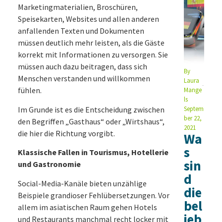
Marketingmaterialien, Broschüren,
Speisekarten, Websites und allen anderen
anfallenden Texten und Dokumenten
müssen deutlich mehr leisten, als die Gäste
korrekt mit Informationen zu versorgen. Sie
müssen auch dazu beitragen, dass sich
By
Menschen verstanden und willkommen
Laura
fühlen.
Mange
ls
Im Grunde ist es die Entscheidung zwischen
Septem
ber 22,
den Begriffen „Gasthaus“ oder „Wirtshaus“,
2021
die hier die Richtung vorgibt.
Wa
s
Klassische Fallen in Tourismus, Hotellerie
sin
und Gastronomie
d
Social-Media-Kanäle bieten unzählige
die
Beispiele grandioser Fehlübersetzungen. Vor
bel
allem im asiatischen Raum gehen Hotels
ieb
und Restaurants manchmal recht locker mit