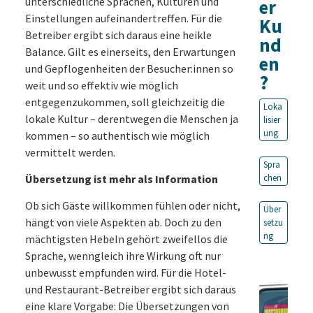
unterschiedliche Sprachen, Kulturen und
er
Einstellungen aufeinandertreffen. Für die
Ku
Betreiber ergibt sich daraus eine heikle
nd
Balance. Gilt es einerseits, den Erwartungen
en
und Gepflogenheiten der Besucher:innen so
?
weit und so effektiv wie möglich
entgegenzukommen, soll gleichzeitig die
Loka
lokale Kultur – derentwegen die Menschen ja
lisier
ung
kommen – so authentisch wie möglich
vermittelt werden.
Spra
Übersetzung ist mehr als Information
chen
Ob sich Gäste willkommen fühlen oder nicht,
Über
hängt von viele Aspekten ab. Doch zu den
setzu
ng
mächtigsten Hebeln gehört zweifellos die
Sprache, wenngleich ihre Wirkung oft nur
unbewusst empfunden wird. Für die Hotel-
und Restaurant-Betreiber ergibt sich daraus
eine klare Vorgabe: Die Übersetzungen von