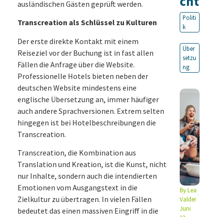
cht
ausländischen Gästen geprüft werden.
Politi
Transcreation als Schlüssel zu Kulturen
k
Der erste direkte Kontakt mit einem
Über
Reiseziel vor der Buchung ist in fast allen
setzu
Fällen die Anfrage über die Website.
ng
Professionelle Hotels bieten neben der
deutschen Website mindestens eine
englische Übersetzung an, immer häufiger
auch andere Sprachversionen. Extrem selten
hingegen ist bei Hotelbeschreibungen die
Transcreation.
Transcreation, die Kombination aus
Translation und Kreation, ist die Kunst, nicht
nur Inhalte, sondern auch die intendierten
Emotionen vom Ausgangstext in die
By
Lea
Zielkultur zu übertragen. In vielen Fällen
Valder
Juni
bedeutet das einen massiven Eingriff in die