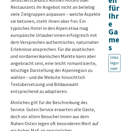
en
für
Restaurants ihr Angebot nicht an beliebig
Ihr
viele Zielgruppen anpassen – welche Aspekte
sie betonen, steht ihnen aber frei. Ein
e
typisches Hotel in den Alpen etwa mag
Ga
europäische Urlauber:innen erfolgreich mit
me
dem Versprechen authentischer, naturnaher
s
Erlebnisse ansprechen. Für die asiatischen
und nordamerikanischen Märkte kann aber
Unka
angebracht sein, eine leicht romantisierte,
tegor
isiert
kitschige Darstellung der Alpenregion zu
wählen – und die Website hinsichtlich
Textübersetzung und Bildauswahl
entsprechend zu adaptieren.
Ähnliches gilt für die Beschreibung des
Service. Guten Service erwarten alle Gäste,
doch vor allem Besucher:innen aus dem
Nahen Osten legen oft besonderen Wert auf
ein hohes Maß an persönlicher