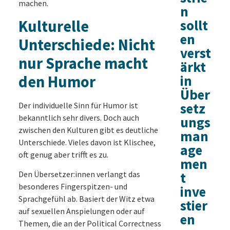
machen.
n
Kulturelle
sollt
en
Unterschiede: Nicht
verst
nur Sprache macht
ärkt
den Humor
in
Über
setz
Der individuelle Sinn für Humor ist
bekanntlich sehr divers. Doch auch
ungs
zwischen den Kulturen gibt es deutliche
man
Unterschiede. Vieles davon ist Klischee,
age
oft genug aber trifft es zu.
men
Den Übersetzer:innen verlangt das
t
besonderes Fingerspitzen- und
inve
Sprachgefühl ab. Basiert der Witz etwa
stier
auf sexuellen Anspielungen oder auf
en
Themen, die an der Political Correctness