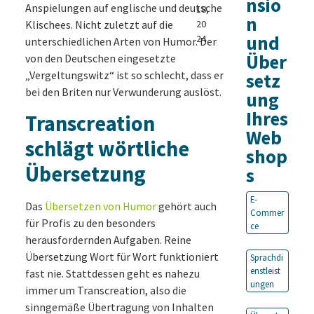
nsio
Anspielungen auf englische und deutsche
18,
n
Klischees. Nicht zuletzt auf die
20
und
24
unterschiedlichen Arten von Humor. Der
Über
von den Deutschen eingesetzte
„Vergeltungswitz“ ist so schlecht, dass er
setz
bei den Briten nur Verwunderung auslöst.
ung
Ihres
Transcreation
Web
schlägt wörtliche
shop
Übersetzung
s
E-
Das
Übersetzen von Humor
gehört auch
Commer
für Profis zu den besonders
ce
herausfordernden Aufgaben. Reine
Übersetzung Wort für Wort funktioniert
Sprachdi
enstleist
fast nie. Stattdessen geht es nahezu
ungen
immer um Transcreation, also die
sinngemäße Übertragung von Inhalten