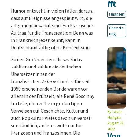
fft
Humor entsteht in vielen Fällen daraus,
Finanzen
dass auf Ereignisse angespielt wird, die
allgemein bekannt sind. Ein klassischer
Übersetz
Auftrag für die Transcreation: Denn was
ung
in Frankreich jeder kennt, kann in
Deutschland völlig ohne Kontext sein.
Zu den Großmeistern dieses Fachs
zählten und zählen die deutschen
Übersetzer:innen der
französischen
Asterix
-Comics. Die seit
1959 erscheinenden Bände waren vor
allem in der Frühzeit, als René Goscinny
textete, übervoll von großartigen
Verweisen auf Geschichte, Kultur und
By
Laura
Mangels
auch Popkultur. Vieles davon universell
August 23,
verständlich, anderes wohl nur für
2022
Franzosen und Französinnen. Die
Von