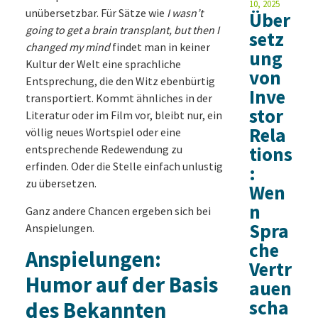
10, 2025
unübersetzbar. Für Sätze wie
I wasn’t
Über
going to get a brain transplant, but then I
setz
changed my mind
findet man in keiner
ung
Kultur der Welt eine sprachliche
von
Entsprechung, die den Witz ebenbürtig
Inve
transportiert. Kommt ähnliches in der
stor
Literatur oder im Film vor, bleibt nur, ein
Rela
völlig neues Wortspiel oder eine
entsprechende Redewendung zu
tions
erfinden. Oder die Stelle einfach unlustig
:
zu übersetzen.
Wen
n
Ganz andere Chancen ergeben sich bei
Spra
Anspielungen.
che
Anspielungen:
Vertr
Humor auf der Basis
auen
scha
des Bekannten