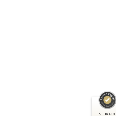
Kundenbewertungen und Erfahrungen 
A.C.T. GmbH
SEHR GUT
%
100
Empfehlungen a
ProvenExpert.c
5,00
/
4,81
24
125
Bewertungen au
3
Bewertungen von
SEHR GUT
ProvenExpert.c
anderen Quellen