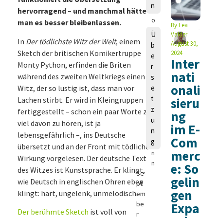
n
h
hervorragend – und manchmal hätte
o
man es besser bleibenlassen.
By
Lea
m
Ü
Valder
a
In
Der tödlichste Witz der Welt
, einem
August 30,
b
s
Sketch der britischen Komikertruppe
2024
e
Inter
S
Monty Python, erfinden die Briten
r
c
nati
während des zweiten Weltkriegs einen
s
h
onali
Witz, der so lustig ist, dass man vor
e
m
t
Lachen stirbt. Er wird in Kleingruppen
sieru
e
z
fertiggestellt – schon ein paar Worte zu
d
ng
u
e
viel davon zu hören, ist ja
im E-
n
m
lebensgefährlich –, ins Deutsche
Com
g
a
übersetzt und an der Front mit tödlicher
merc
n
Wirkung vorgelesen. Der deutsche Text
n
e: So
des Witzes ist Kunstsprache. Er klingt,
Se
gelin
wie Deutsch in englischen Ohren eben
pt
gen
klingt: hart, ungelenk, unmelodisch.
em
be
Expa
Der berühmte Sketch
ist voll von
r