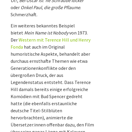
Öl?
,
Bei Oscar ist ‘ne Schraube locker
oder
Onkel Paul, die große Pflaume
.
Schmerzhaft.
Ein weiteres bekanntes Beispiel
bietet
Mein Name ist Nobody
von 1973.
Der
Western mit Terence Hill und Henry
Fonda
hat auch im Original
humoristische Aspekte, behandelt aber
durchaus ernsthafte Themen wie etwa
Generationenkonflikte oder den
übergroßen Druck, der aus
Legendenstatus entsteht. Dass Terence
Hill damals bereits einige erfolgreiche
Komödien mit Bud Spencer gedreht
hatte (die ebenfalls erstaunliche
deutsche Titel-Stilblüten
hervorbrachten), animierte die
Übersetzer:innen offenbar dazu, den Film
über seine ganze Länge mit Kalauern