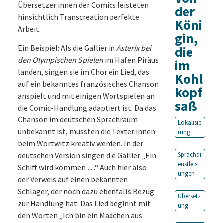
Übersetzer:innen der Comics leisteten
der
hinsichtlich Transcreation perfekte
Köni
Arbeit.
gin,
Ein Beispiel: Als die Gallier in
Asterix bei
die
den Olympischen Spielen
im Hafen Piräus
im
landen, singen sie im Chor ein Lied, das
Kohl
auf ein bekanntes französisches Chanson
kopf
anspielt und mit einigen Wortspielen an
saß
die Comic-Handlung adaptiert ist. Da das
Chanson im deutschen Sprachraum
Lokalisie
unbekannt ist, mussten die Texter:innen
rung
beim Wortwitz kreativ werden. In der
deutschen Version singen die Gallier „Ein
Sprachdi
enstleist
Schiff wird kommen …“ Auch hier also
ungen
der Verweis auf einen bekannten
Schlager, der noch dazu ebenfalls Bezug
Übersetz
zur Handlung hat: Das Lied beginnt mit
ung
den Worten „Ich bin ein Mädchen aus