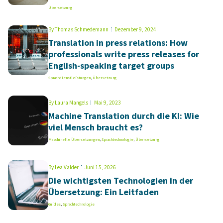
Übersetzung
By
Thomas Schmedemann
Dezember 9, 2024
Translation in press relations: How
professionals write press releases for
English-speaking target groups
Sprachdienstleistungen
,
Übersetzung
By
Laura Mangels
Mai 9, 2023
Machine Translation durch die KI: Wie
viel Mensch braucht es?
Maschinelle Übersetzungen
,
Sprachtechnologie
,
Übersetzung
By
Lea Valder
Juni 15, 2026
Die wichtigsten Technologien in der
Übersetzung: Ein Leitfaden
Guides
,
Sprachtechnologie