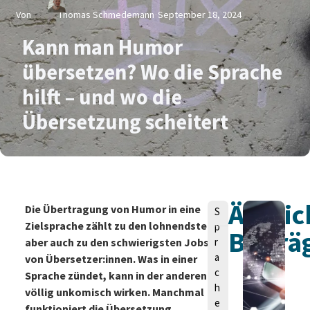
Von
Thomas Schmedemann
September 18, 2024
Kann man Humor
übersetzen? Wo die Sprache
hilft – und wo die
Übersetzung scheitert
Ähnlic
V
Die Übertragung von Humor in eine
S
o
Zielsprache zählt zu den lohnendsten,
p
Beiträ
n
aber auch zu den schwierigsten Jobs
r
a
von Übersetzer:innen. Was in einer
c
Sprache zündet, kann in der anderen
h
völlig unkomisch wirken. Manchmal
e
funktioniert die Übersetzung
T