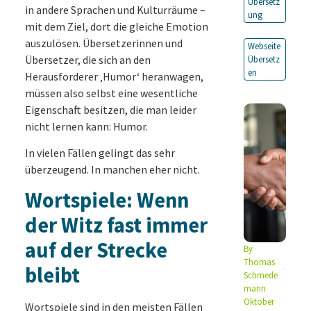
Übersetz
in andere Sprachen und Kulturräume –
ung
mit dem Ziel, dort die gleiche Emotion
auszulösen. Übersetzerinnen und
Webseite
Übersetzer, die sich an den
Übersetz
en
Herausforderer ‚Humor‘ heranwagen,
müssen also selbst eine wesentliche
Eigenschaft besitzen, die man leider
nicht lernen kann: Humor.
In vielen Fällen gelingt das sehr
überzeugend. In manchen eher nicht.
Wortspiele: Wenn
der Witz fast immer
auf der Strecke
By
Thomas
bleibt
Schmede
mann
Oktober
Wortspiele sind in den meisten Fällen