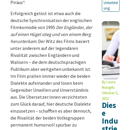
Piräus“.
Untertitel
ung
Erfolgreich gelöst ist etwa auch die
deutsche Synchronisation der englischen
Filmkomödie von 1995
Der Engländer, der
auf einen Hügel stieg und von einem Berg
herunterkam
. Der Witz des Films basiert
unter anderem auf der legendären
Rivalität zwischen Engländern und
Walisern – die dem deutschsprachigen
Publikum aber weitgehen unbekannt ist.
Im Film prallen immer wieder die beiden
By
Laura
Dialekte aufeinander und lösen beim
Mangels
Gegenüber Unwillen und Unverständnis
Oktober 5,
aus. Die Übersetzer:innen verzichteten
2021
Dies
zum Glück darauf, hier deutsche Dialekte
einzusetzen – schafften es aber dennoch,
e
die Rivalität der beiden Volksgruppen
Indu
permanent humorvoll spürbar zu
strie