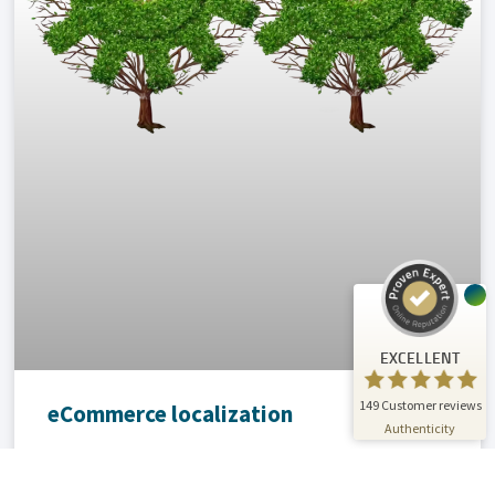
Customer reviews and experiences for
A.C.T. GmbH
EXCELLENT
%
100
Recommended on
ProvenExpert.com
5.00
/
4.81
24
125
Reviews on
3
Reviews from
ProvenExpert.com
other sources
EXCELLENT
ProvenExpert.com
View profile on
149
Customer reviews
eCommerce localization
07/01/2026
Authenticity
Looking for a reliable partner to translate