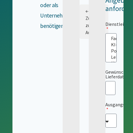
Angebot
oder als
anforder
←
Unternehmen
Zurück
Dienstleistu
benötigen.
zur
Auswahl
Gewünschtes
Lieferdatum
Ausgangsspr