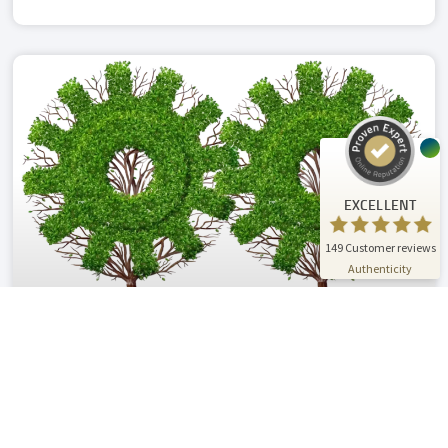
Customer reviews and experiences for
A.C.T. GmbH
EXCELLENT
%
100
Recommended on
ProvenExpert.com
5.00
/
4.81
24
125
Reviews on
3
Reviews from
ProvenExpert.com
other sources
EXCELLENT
ProvenExpert.com
View profile on
149
Customer reviews
07/01/2026
Authenticity