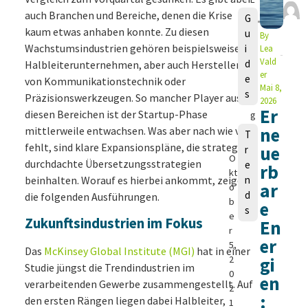
a
auch Branchen und Bereiche, denen die Krise
G
u
kaum etwas anhaben konnte. Zu diesen
u
By
r
Wachstumsindustrien gehören beispielsweise
i
Lea
a
Vald
d
Halbleiterunternehmen, aber auch Hersteller
M
er
e
von Kommunikationstechnik oder
a
Mai 8,
s
Präzisionswerkzeugen. So mancher Player aus
n
2026
Er
diesen Bereichen ist der Startup-Phase
g
e
ne
mittlerweile entwachsen. Was aber nach wie vor
T
ls
fehlt, sind klare Expansionspläne, die strategisch
ue
r
O
durchdachte Übersetzungsstrategien
e
rb
kt
beinhalten. Worauf es hierbei ankommt, zeigen
n
ar
o
d
die folgenden Ausführungen.
b
e
s
e
Zukunftsindustrien im Fokus
En
r
er
5,
Das
McKinsey Global Institute (MGI)
hat in einer
2
gi
Studie jüngst die Trendindustrien im
0
en
verarbeitenden Gewerbe zusammengestellt. Auf
2
:
den ersten Rängen liegen dabei Halbleiter,
1