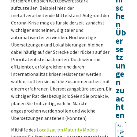
forcieren und sich wettbewerbsstark
sc
aufzustellen. Beispiel hier: der
he
metallverarbeitende Mittelstand. Aufgrund der
n
Corona-Krise mag es für sie derzeit zunächst
wichtiger erscheinen, digitaler und
Üb
automatisierter zu werden. Hochwertige
er
Übersetzungen und Lokalisierungen bleiben
se
dabei häufig auf der Strecke oder rücken auf der
tz
Prioritätenliste nach unten. Doch wenn sie
un
effizienter, erfolgreicher und durch
ge
Internationalität krisenresistenter werden
n
wollen, sollten sie auf die Zusammenarbeit mit
zu
einem erfahrenen Übersetzungsbüro setzen. Ein
wichtiger Rat diesbezüglich: Seien Sie proaktiv,
ac
planen Sie frühzeitig, welche Märkte
ht
angesprochen werden sollen und welche
en
Übersetzungen anstehen (könnten).
Fac
Mithilfe des
Localization Maturity Models
hge
können Sie ihre internen Übersetzungsabläufe