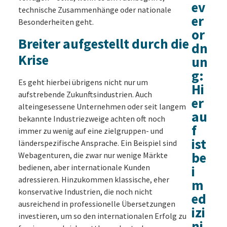
ev
technische Zusammenhänge oder nationale
er
Besonderheiten geht.
or
Breiter aufgestellt durch die
dn
Krise
un
g:
Es geht hierbei übrigens nicht nur um
Hi
aufstrebende Zukunftsindustrien. Auch
er
alteingesessene Unternehmen oder seit langem
au
bekannte Industriezweige achten oft noch
f
immer zu wenig auf eine zielgruppen- und
ist
länderspezifische Ansprache. Ein Beispiel sind
be
Webagenturen, die zwar nur wenige Märkte
bedienen, aber internationale Kunden
i
adressieren. Hinzukommen klassische, eher
m
konservative Industrien, die noch nicht
ed
ausreichend in professionelle Übersetzungen
izi
investieren, um so den internationalen Erfolg zu
ni