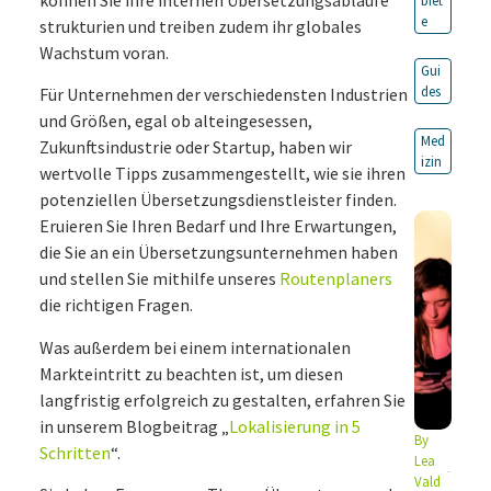
biet
e
strukturien und treiben zudem ihr globales
Wachstum voran.
Gui
des
Für Unternehmen der verschiedensten Industrien
und Größen, egal ob alteingesessen,
Med
Zukunftsindustrie oder Startup, haben wir
izin
wertvolle Tipps zusammengestellt, wie sie ihren
potenziellen Übersetzungsdienstleister finden.
Eruieren Sie Ihren Bedarf und Ihre Erwartungen,
die Sie an ein Übersetzungsunternehmen haben
und stellen Sie mithilfe unseres
Routenplaners
die richtigen Fragen.
Was außerdem bei einem internationalen
Markteintritt zu beachten ist, um diesen
langfristig erfolgreich zu gestalten, erfahren Sie
in unserem Blogbeitrag „
Lokalisierung in 5
By
Schritten
“.
Lea
Vald