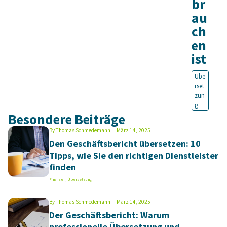
br
au
ch
en
ist
Übe
rset
zun
g
Besondere Beiträge
By
Thomas Schmedemann
März 14, 2025
Den Geschäftsbericht übersetzen: 10
Tipps, wie Sie den richtigen Dienstleister
finden
Finanzen
,
Übersetzung
By
Thomas Schmedemann
März 14, 2025
Der Geschäftsbericht: Warum
professionelle Übersetzung und