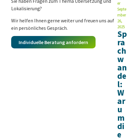
Sie haben Fragen zum Thema Übersetzung und
er
Lokalisierung?
Septe
mber
Wir helfen Ihnen gerne weiter und freuen uns auf
26,
2025
ein persönliches Gespräch.
Sp
ra
Individuelle Beratung anfordern
ch
w
an
de
l:
W
ar
u
m
di
e