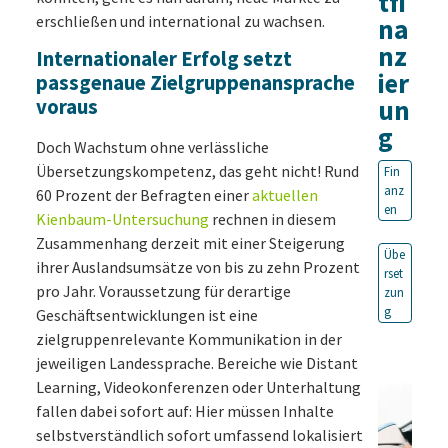
tfi
erschließen und international zu wachsen.
na
nz
Internationaler Erfolg setzt
ier
passgenaue Zielgruppenansprache
un
voraus
g
Doch Wachstum ohne verlässliche
Übersetzungskompetenz, das geht nicht! Rund
Fin
anz
60 Prozent der Befragten einer
aktuellen
en
Kienbaum-Untersuchung
rechnen in diesem
Zusammenhang derzeit mit einer Steigerung
Übe
ihrer Auslandsumsätze von bis zu zehn Prozent
rset
pro Jahr. Voraussetzung für derartige
zun
g
Geschäftsentwicklungen ist eine
zielgruppenrelevante Kommunikation in der
jeweiligen Landessprache. Bereiche wie Distant
Learning, Videokonferenzen oder Unterhaltung
fallen dabei sofort auf: Hier müssen Inhalte
selbstverständlich sofort umfassend lokalisiert