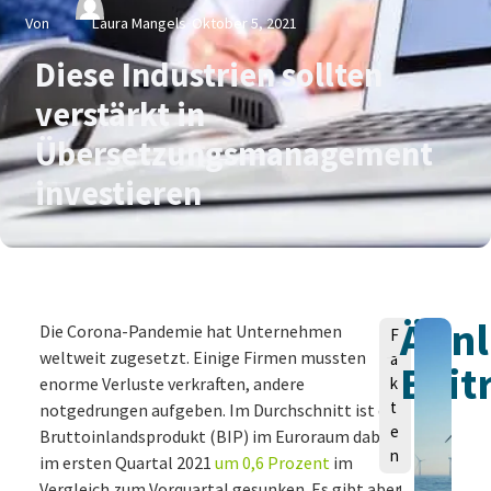
Von
Laura Mangels
Oktober 5, 2021
Diese Industrien sollten
verstärkt in
Übersetzungsmanagement
investieren
Ähnl
V
Die Corona-Pandemie hat Unternehmen
F
o
weltweit zugesetzt. Einige Firmen mussten
a
Beit
n
enorme Verluste verkraften, andere
k
t
notgedrungen aufgeben. Im Durchschnitt ist das
e
Bruttoinlandsprodukt (BIP) im Euroraum dabei
n
im ersten Quartal 2021
um 0,6 Prozent
im
Vergleich zum Vorquartal gesunken. Es gibt aber
L