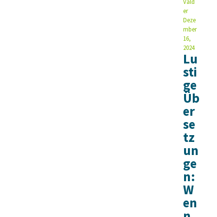
Vald
er
Deze
mber
16,
2024
Lu
sti
ge
Üb
er
se
tz
un
ge
n:
W
en
n