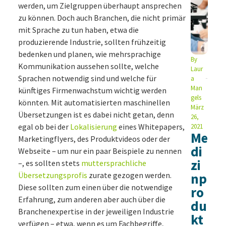
werden, um Zielgruppen überhaupt ansprechen
zu können. Doch auch Branchen, die nicht primär
mit Sprache zu tun haben, etwa die
produzierende Industrie, sollten frühzeitig
bedenken und planen, wie mehrsprachige
By
Kommunikation aussehen sollte, welche
Laur
Sprachen notwendig sind und welche für
a
Man
künftiges Firmenwachstum wichtig werden
gels
könnten. Mit automatisierten maschinellen
März
Übersetzungen ist es dabei nicht getan, denn
26,
egal ob bei der
Lokalisierung
eines Whitepapers,
2021
Me
Marketingflyers, des Produktvideos oder der
di
Webseite – um nur ein paar Beispiele zu nennen
zi
–, es sollten stets
muttersprachliche
Übersetzungsprofis
zurate gezogen werden.
np
Diese sollten zum einen über die notwendige
ro
Erfahrung, zum anderen aber auch über die
du
Branchenexpertise in der jeweiligen Industrie
kt
verfügen – etwa, wenn es um Fachbegriffe,