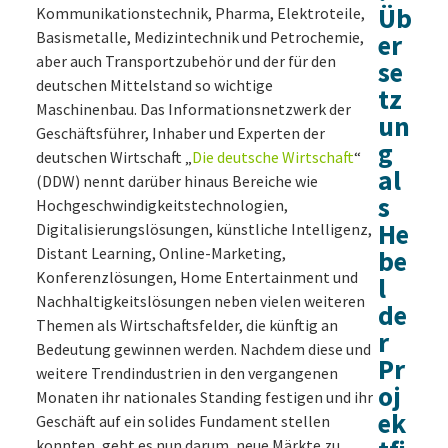
Üb
Kommunikationstechnik, Pharma, Elektroteile,
Basismetalle, Medizintechnik und Petrochemie,
er
aber auch Transportzubehör und der für den
se
deutschen Mittelstand so wichtige
tz
Maschinenbau. Das Informationsnetzwerk der
un
Geschäftsführer, Inhaber und Experten der
g
deutschen Wirtschaft „
Die deutsche Wirtschaft
“
al
(DDW) nennt darüber hinaus Bereiche wie
s
Hochgeschwindigkeitstechnologien,
He
Digitalisierungslösungen, künstliche Intelligenz,
Distant Learning, Online-Marketing,
be
Konferenzlösungen, Home Entertainment und
l
Nachhaltigkeitslösungen neben vielen weiteren
de
Themen als Wirtschaftsfelder, die künftig an
r
Bedeutung gewinnen werden. Nachdem diese und
Pr
weitere Trendindustrien in den vergangenen
oj
Monaten ihr nationales Standing festigen und ihr
ek
Geschäft auf ein solides Fundament stellen
konnten, geht es nun darum, neue Märkte zu