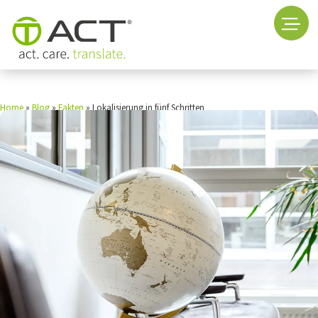
Home
»
Blog
»
Fakten
»
Lokalisierung in fünf Schritten