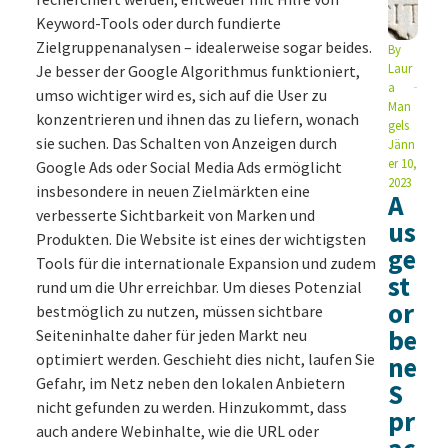
Keyword-Tools oder durch fundierte
Zielgruppenanalysen – idealerweise sogar beides.
By
Laur
Je besser der Google Algorithmus funktioniert,
a
umso wichtiger wird es, sich auf die User zu
Man
konzentrieren und ihnen das zu liefern, wonach
gels
sie suchen. Das Schalten von Anzeigen durch
Jänn
er 10,
Google Ads oder Social Media Ads ermöglicht
2023
insbesondere in neuen Zielmärkten eine
A
verbesserte Sichtbarkeit von Marken und
us
Produkten. Die Website ist eines der wichtigsten
ge
Tools für die internationale Expansion und zudem
st
rund um die Uhr erreichbar. Um dieses Potenzial
or
bestmöglich zu nutzen, müssen sichtbare
be
Seiteninhalte daher für jeden Markt neu
optimiert werden. Geschieht dies nicht, laufen Sie
ne
Gefahr, im Netz neben den lokalen Anbietern
S
nicht gefunden zu werden. Hinzukommt, dass
pr
auch andere Webinhalte, wie die URL oder