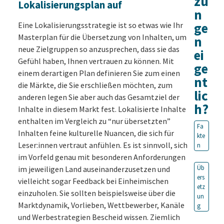
zu
Lokalisierungsplan auf
n
ge
Eine Lokalisierungsstrategie ist so etwas wie Ihr
Masterplan für die Übersetzung von Inhalten, um
n
neue Zielgruppen so anzusprechen, dass sie das
ei
Gefühl haben, Ihnen vertrauen zu können. Mit
ge
einem derartigen Plan definieren Sie zum einen
nt
die Märkte, die Sie erschließen möchten, zum
lic
anderen legen Sie aber auch das Gesamtziel der
h?
Inhalte in diesem Markt fest. Lokalisierte Inhalte
enthalten im Vergleich zu “nur übersetzten”
Fa
Inhalten feine kulturelle Nuancen, die sich für
kte
Leser:innen vertraut anfühlen. Es ist sinnvoll, sich
n
im Vorfeld genau mit besonderen Anforderungen
Üb
im jeweiligen Land auseinanderzusetzen und
ers
vielleicht sogar Feedback bei Einheimischen
etz
einzuholen. Sie sollten beispielsweise über die
un
Marktdynamik, Vorlieben, Wettbewerber, Kanäle
g
und Werbestrategien Bescheid wissen. Ziemlich