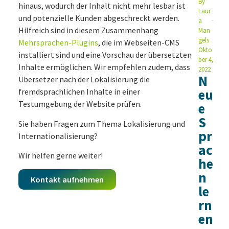
By
hinaus, wodurch der Inhalt nicht mehr lesbar ist
Laur
und potenzielle Kunden abgeschreckt werden.
a
Hilfreich sind in diesem Zusammenhang
Man
gels
Mehrsprachen-Plugins
, die im Webseiten-CMS
Okto
installiert sind und eine Vorschau der übersetzten
ber 4,
Inhalte ermöglichen. Wir empfehlen zudem, dass
2022
N
Übersetzer nach der Lokalisierung die
eu
fremdsprachlichen Inhalte in einer
Testumgebung der Website prüfen.
e
S
Sie haben Fragen zum Thema Lokalisierung und
pr
Internationalisierung?
ac
Wir helfen gerne weiter!
he
n
Kontakt aufnehmen
le
rn
en