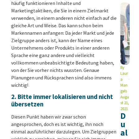
häufig funktionieren Inhalte und
Marketingtaktiken, die Sie in einem Zielmarkt
verwenden, in einem anderen nicht einfach auf die
gleiche Art und Weise. Das kann schon beim
Markennamen anfangen: Da jeder Markt und jede
Zielgruppe anders ist, kann der Name eines
Unternehmens oder Produkts in einer anderen
Sprache eine ganz andere und vielleicht
vollkommen unbeabsichtigte Bedeutung haben,
By
von der Sie vorher nichts wussten. Genaue
Laur
Planungen und Rücksprachen sind also immens
a
wichtig!
Man
gels
2. Bitte immer lokalisieren und nicht
Augu
übersetzen
st 21,
2021
D
Diesen Punkt haben wir zwar schon
u
angesprochen, doch es ist wichtig, ihn noch
al
einmal ausführlicher darzulegen. Um Zielgruppen