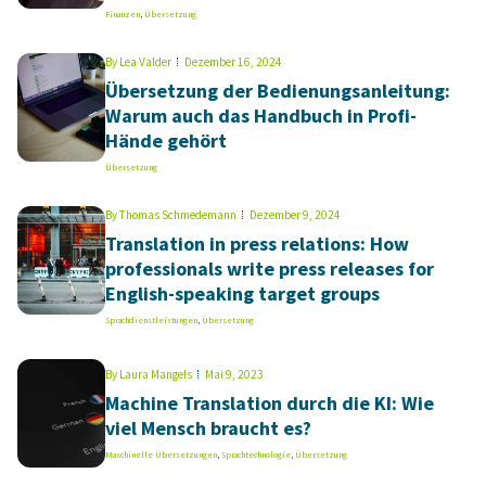
Finanzen
,
Übersetzung
By
Lea Valder
Dezember 16, 2024
Übersetzung der Bedienungsanleitung:
Warum auch das Handbuch in Profi-
Hände gehört
Übersetzung
By
Thomas Schmedemann
Dezember 9, 2024
Translation in press relations: How
professionals write press releases for
English-speaking target groups
Sprachdienstleistungen
,
Übersetzung
By
Laura Mangels
Mai 9, 2023
Machine Translation durch die KI: Wie
viel Mensch braucht es?
Maschinelle Übersetzungen
,
Sprachtechnologie
,
Übersetzung