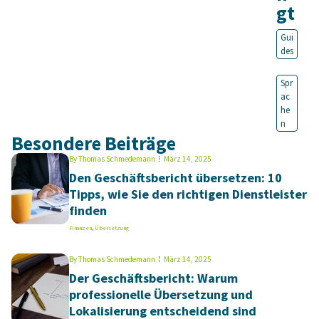
gt
Gui
des
Spr
ac
he
n
Besondere Beiträge
By
Thomas Schmedemann
März 14, 2025
Den Geschäftsbericht übersetzen: 10
Tipps, wie Sie den richtigen Dienstleister
finden
Finanzen
,
Übersetzung
By
Thomas Schmedemann
März 14, 2025
Der Geschäftsbericht: Warum
professionelle Übersetzung und
Lokalisierung entscheidend sind