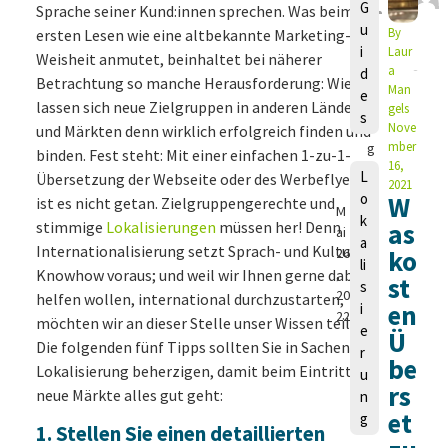
a
G
Sprache seiner Kund:innen sprechen. Was beim
u
u
By
ersten Lesen wie eine altbekannte Marketing-
r
i
Laur
Weisheit anmutet, beinhaltet bei näherer
a
a
d
Betrachtung so manche Herausforderung: Wie
M
Man
e
lassen sich neue Zielgruppen in anderen Ländern
a
gels
s
n
Nove
und Märkten denn wirklich erfolgreich finden und
mber
g
binden. Fest steht: Mit einer einfachen 1-zu-1-
16,
e
L
Übersetzung der Webseite oder des Werbeflyers
2021
ls
o
W
ist es nicht getan. Zielgruppengerechte und
M
k
stimmige
Lokalisierungen
müssen her! Denn
as
ai
a
Internationalisierung setzt Sprach- und Kultur-
26
ko
li
Knowhow voraus; und weil wir Ihnen gerne dabei
,
st
s
20
helfen wollen, international durchzustarten,
en
i
22
möchten wir an dieser Stelle unser Wissen teilen:
e
Ü
Die folgenden fünf Tipps sollten Sie in Sachen
r
be
Lokalisierung beherzigen, damit beim Eintritt in
u
rs
neue Märkte alles gut geht:
n
et
g
1. Stellen Sie einen detaillierten