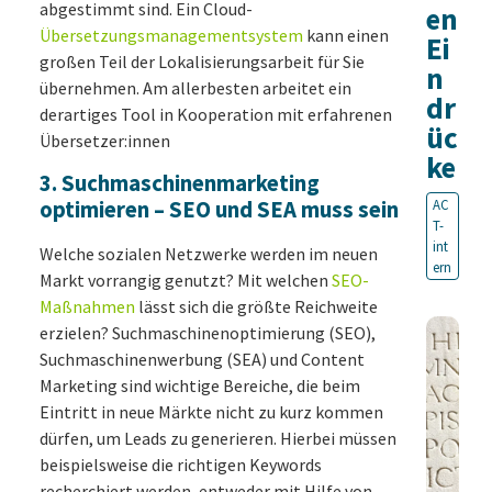
abgestimmt sind. Ein Cloud-
en
Übersetzungsmanagementsystem
kann einen
Ei
großen Teil der Lokalisierungsarbeit für Sie
n
übernehmen. Am allerbesten arbeitet ein
dr
derartiges Tool in Kooperation mit erfahrenen
üc
Übersetzer:innen
ke
3. Suchmaschinenmarketing
optimieren – SEO und SEA muss sein
AC
T-
int
Welche sozialen Netzwerke werden im neuen
ern
Markt vorrangig genutzt? Mit welchen
SEO-
Maßnahmen
lässt sich die größte Reichweite
erzielen? Suchmaschinenoptimierung (SEO),
Suchmaschinenwerbung (SEA) und Content
Marketing sind wichtige Bereiche, die beim
Eintritt in neue Märkte nicht zu kurz kommen
dürfen, um Leads zu generieren. Hierbei müssen
beispielsweise die richtigen Keywords
recherchiert werden, entweder mit Hilfe von