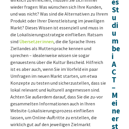
es
wirklich zu erreichen, müssen Sie sich immer
wieder fragen: Was wünschen sich Ihre Kunden,
St
und was nicht? Was sind die Alternativen zu Ihrem
u
Produkt oder Ihrer Dienstleistung im jeweiligen
di
Markt? Dieses Wissen ist essenziell und muss in
u
die Lokalisierungsstrategie einfließen. Ratsam
m
sind
Übersetzer:innen
, die die Sprache Ihres
be
Ziellandes als Muttersprache kennen und
i
sprechen – idealerweise wissen sie sogar
A
genauestens über die Kultur Bescheid. Hilfreich
ist es aber auch, wenn Sie im Vorfeld ein paar
C
Umfragen im neuen Markt starten, um etwa
T
Konzepte zu testen und sicherzustellen, dass sie
–
lokal relevant und kulturell angemessen sind.
M
Achten Sie außerdem darauf, dass Sie die zu-vor
ei
gesammelten Informationen auch in Ihren
ne
Website-Lokalisierungsprozess einfließen
er
lassen, um Online-Auftritte zu erstellen, die
st
wirklich gut auf den jeweiligen Zielmarkt