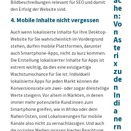
ac
Bildbeschreibungen relevant für SEO und damit
he
den Erfolg der Website sind.
n:
4. Mobile Inhalte nicht vergessen
Vo
n
Auch wenn lokalisierte Inhalte für Ihre Desktop-
As
Website für Sie wahrscheinlich im Vordergrund
te
stehen, dürfen mobile Plattformen, darunter
auch Smartphone-Apps, nicht zu kurz kommen.
ri
Die Erstellung lokalisierter Inhalte für Apps ist
x
extrem wichtig, da dies eine einzigartige
zu
Wachstumschance für Sie ist. Individuell
de
lokalisierte Apps für jeden Markt können die
n
Konversionsrate um zwei- oder sogar dreistellige
In
Werte steigern. Vor allem in Märkten, in denen
di
immer mehr potenzielle Kund:innen zum
a
Smartphone greifen, wie in Afrika oder dem
Nahen Osten, sind Lokalisierungen für mobile
ne
Kanäle also nicht zu vernachlässigen. Und auch
rn
die sozialen Medien müssen hierbei Beachtung