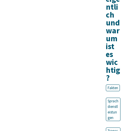
ntli
ch
und
war
um
ist
es
wic
htig
?
Fakten
Sprach
dienstl
eistun
gen
Transc