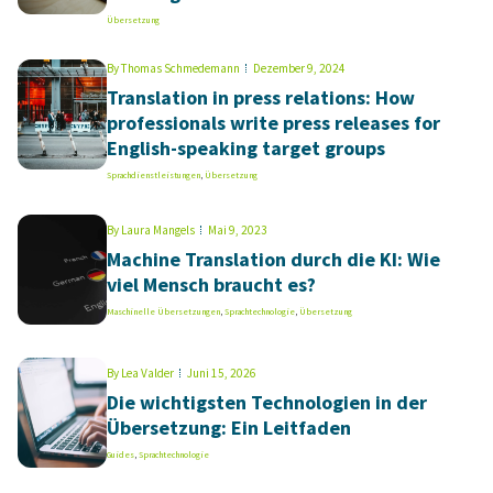
Übersetzung
By
Thomas Schmedemann
Dezember 9, 2024
Translation in press relations: How
professionals write press releases for
English-speaking target groups
Sprachdienstleistungen
,
Übersetzung
By
Laura Mangels
Mai 9, 2023
Machine Translation durch die KI: Wie
viel Mensch braucht es?
Maschinelle Übersetzungen
,
Sprachtechnologie
,
Übersetzung
By
Lea Valder
Juni 15, 2026
Die wichtigsten Technologien in der
Übersetzung: Ein Leitfaden
Guides
,
Sprachtechnologie