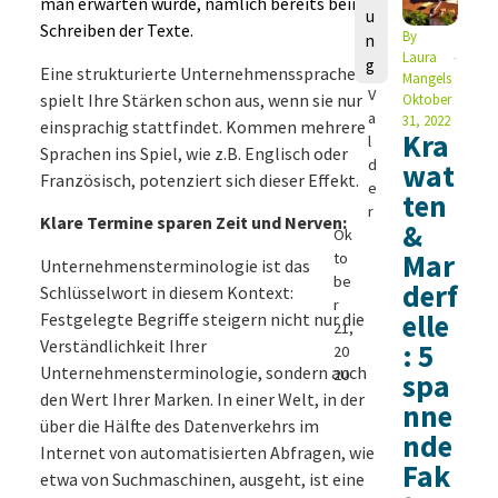
man erwarten würde, nämlich bereits beim
u
L
Schreiben der Texte.
By
n
e
Laura
g
a
Eine strukturierte Unternehmenssprache
Mangels
V
spielt Ihre Stärken schon aus, wenn sie nur
Oktober
a
31, 2022
einsprachig stattfindet. Kommen mehrere
Kra
l
Sprachen ins Spiel, wie z.B. Englisch oder
d
wat
Französisch, potenziert sich dieser Effekt.
e
ten
r
Klare Termine sparen Zeit und Nerven:
&
Ok
Mar
to
Unternehmensterminologie ist das
be
derf
Schlüsselwort in diesem Kontext:
r
elle
Festgelegte Begriffe steigern nicht nur die
21,
Verständlichkeit Ihrer
: 5
20
Unternehmensterminologie, sondern auch
20
spa
den Wert Ihrer Marken. In einer Welt, in der
nne
über die Hälfte des Datenverkehrs im
nde
Internet von automatisierten Abfragen, wie
Fak
etwa von Suchmaschinen, ausgeht, ist eine