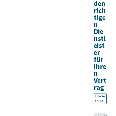
den
rich
tige
n
Die
nstl
eist
er
für
Ihre
n
Vert
rag
Überse
tzung