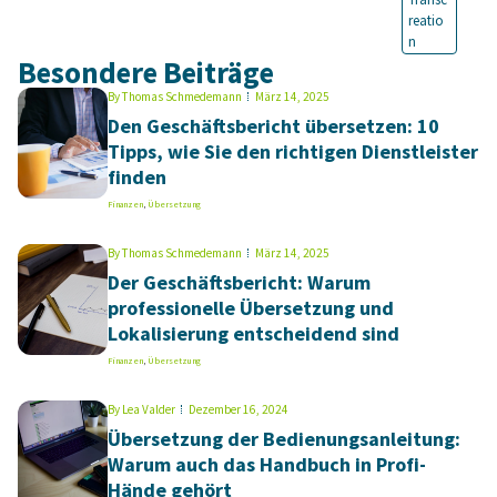
reatio
n
Besondere Beiträge
By
Thomas Schmedemann
März 14, 2025
Den Geschäftsbericht übersetzen: 10
Tipps, wie Sie den richtigen Dienstleister
finden
Finanzen
,
Übersetzung
By
Thomas Schmedemann
März 14, 2025
Der Geschäftsbericht: Warum
professionelle Übersetzung und
Lokalisierung entscheidend sind
Finanzen
,
Übersetzung
By
Lea Valder
Dezember 16, 2024
Übersetzung der Bedienungsanleitung:
Warum auch das Handbuch in Profi-
Hände gehört