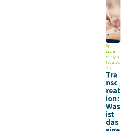
By
Laura
Mangels
Feber 14,
2021
Tra
nsc
reat
ion:
Was
ist
das
eige