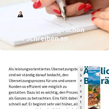
Von
Lea Valder
Oktober 21, 2020
Übersetzen fängt schon
beim Schreiben an
Ähnli
V
Als leistungsorientiertes Übersetzungsbüro
Ü
o
sind wir ständig darauf bedacht, den
b
Beitr
n
Übersetzungsprozess für uns und unsere
e
r
Kunden so effizient wie möglich zu
s
gestalten. Dazu ist es wichtig, den Prozess
e
als Ganzes zu betrachten. Eins fällt dabei
t
schnell auf: Er beginnt sehr viel früher, als
z