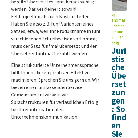
bereits Übersetztes kann berücksichtigt
werden. Das verkleinert sowohl
By
Fehlerquellen als auch Kostenstellen.
Thomas
Haben Sie also z.B. fünf Varianten eines
Schmed
Satzes, etwa, weil Ihr Produktname in fünf
emann
Juni 30,
verschiedenen Schreibweisen vorkommt,
2025
muss der Satz fünfmal übersetzt und der
Juri
Übersetzer fünfmal bezahlt werden.
stis
Eine strukturierte Unternehmenssprache
che
hilft Ihnen, diesen positiven Effekt zu
Übe
maximieren. Sprechen Sie uns gern an. Wir
rset
bieten einen umfassenden Service.
zun
Gemeinsam entwickeln wir
gen
Sprachstrukturen für verlässlichen Erfolg
: So
bei Ihrer internationalen
find
Unternehmenskommunikation.
en
Sie