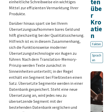
ten
einheitliche Schreibweise ein wichtiges
übe
Mittel zur effizienten Vermarktung Ihrer
r
Produkte.
Kro
Darüber hinaus spart sie bei Ihrem
atie
Übersetzungsaufkommen bares Geld und
n
hilft gleichzeitig bei der Qualitätssicherung.
Hilfreich ist es in diesem Zusammenhang,
Fakten
sich die Funktionsweise moderner
Übersetzungstechnologie vor Augen zu
Sprach
führen: Nach dem Translation-Memory-
en
Prinzip werden Texte zunächst in
Sinneinheiten unterteilt; in der Regel
enthält ein Segment bei Fließtexten einen
Satz. Übersetzte Segmente werden in einer
Datenbank gespeichert. Steht eine neue
Übersetzung an, wird jedes neu zu
übersetzende Segment mit der
bestehenden Datenbank verglichen und