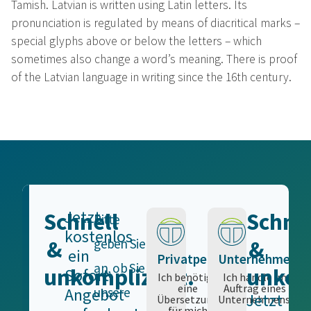
Tamish. Latvian is written using Latin letters. Its
pronunciation is regulated by means of diacritical marks –
special glyphs above or below the letters – which
sometimes also change a word’s meaning. There is proof
of the Latvian language in writing since the 16th century.
Jetzt
Schnell
Schnel
Bitte
kostenlos
&
&
geben Sie
ein
Privatperson
Unternehmen
an, ob Sie
unkompliziert.
unkom
Sofort-
Ich benötige
Ich handle im
eine
Auftrag eines
Angebot
unsere
Jetzt
Übersetzung
Unternehmens.
für mich