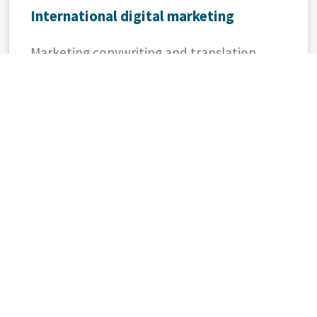
International digital marketing
Marketing copywriting and translation
requires expertise in local target markets
and a finesse for writing for an
international audience. Our marketing
experts have what it takes to get the job
done.