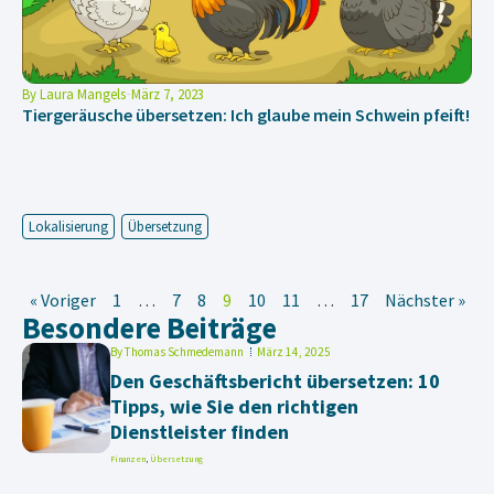
By
Laura Mangels
März 7, 2023
Tiergeräusche übersetzen: Ich glaube mein Schwein pfeift!
Lokalisierung
Übersetzung
« Voriger
1
…
7
8
9
10
11
…
17
Nächster »
Besondere Beiträge
By
Thomas Schmedemann
März 14, 2025
Den Geschäftsbericht übersetzen: 10
Tipps, wie Sie den richtigen
Dienstleister finden
Finanzen
,
Übersetzung