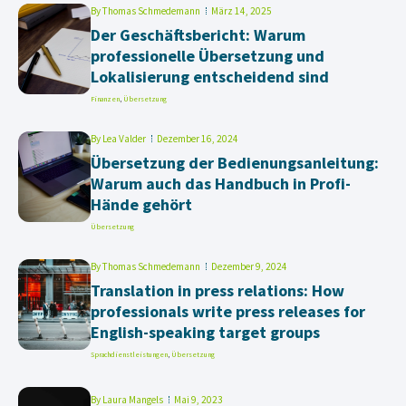
By
Thomas Schmedemann
März 14, 2025
Der Geschäftsbericht: Warum
professionelle Übersetzung und
Lokalisierung entscheidend sind
Finanzen
,
Übersetzung
By
Lea Valder
Dezember 16, 2024
Übersetzung der Bedienungsanleitung:
Warum auch das Handbuch in Profi-
Hände gehört
Übersetzung
By
Thomas Schmedemann
Dezember 9, 2024
Translation in press relations: How
professionals write press releases for
English-speaking target groups
Sprachdienstleistungen
,
Übersetzung
By
Laura Mangels
Mai 9, 2023