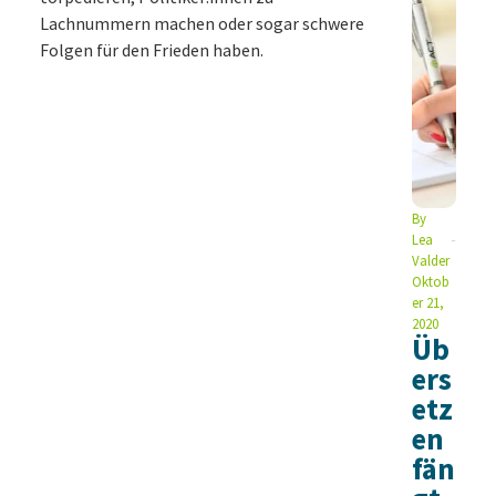
Lachnummern machen oder sogar schwere
Folgen für den Frieden haben.
By
Lea
Valder
Oktob
er 21,
2020
Üb
ers
etz
en
fän