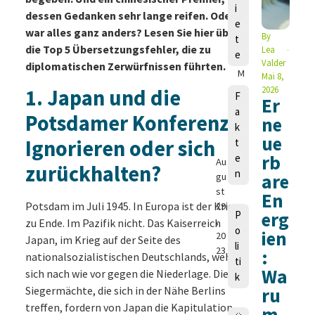
i
a
dessen Gedanken sehr lange reifen. Oder
e
u
war alles ganz anders? Lesen Sie hier über
By
t
r
die Top 5 Übersetzungsfehler, die zu
Lea
e
a
Valder
diplomatischen Zerwürfnissen führten.
M
Mai 8,
a
2026
1
.
Japan und die
F
Er
n
a
Potsdamer Konferenz:
g
ne
k
e
ue
Ignorieren oder sich
t
ls
rb
e
Au
zurückhalten?
n
are
gu
st
En
Potsdam im Juli 1945. In Europa ist der Krieg
29
erg
P
,
zu Ende. Im Pazifik nicht. Das Kaiserreich
o
ien
20
Japan, im Krieg auf der Seite des
li
23
:
nationalsozialistischen Deutschlands, wehrt
ti
Wa
sich nach wie vor gegen die Niederlage. Die
k
Siegermächte, die sich in der Nähe Berlins
ru
treffen, fordern von Japan die Kapitulation.
m