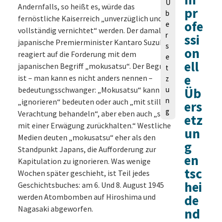
Ü
Andernfalls, so heißt es, würde das
pr
b
fernöstliche Kaiserreich „unverzüglich und
ofe
e
vollständig vernichtet“ werden. Der damalige
r
ssi
japanische Premierminister Kantaro Suzuki
s
on
reagiert auf die Forderung mit dem
e
ell
japanischen Begriff „mokusatsu“. Der Begriff
t
e
ist – man kann es nicht anders nennen –
z
bedeutungsschwanger: „Mokusatsu“ kann
u
Üb
n
„ignorieren“ bedeuten oder auch „mit stiller
ers
g
Verachtung behandeln“, aber eben auch „sich
etz
mit einer Erwägung zurückhalten.“ Westliche
un
Medien deuten „mokusatsu“ eher als den
g
Standpunkt Japans, die Aufforderung zur
en
Kapitulation zu ignorieren. Was wenige
tsc
Wochen später geschieht, ist Teil jedes
hei
Geschichtsbuches: am 6. Und 8. August 1945
werden Atombomben auf Hiroshima und
de
Nagasaki abgeworfen.
nd