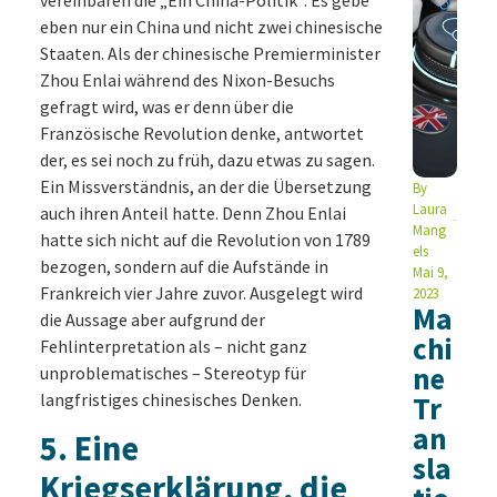
eben nur ein China und nicht zwei chinesische
Staaten. Als der chinesische Premierminister
Zhou Enlai während des Nixon-Besuchs
gefragt wird, was er denn über die
Französische Revolution denke, antwortet
der, es sei noch zu früh, dazu etwas zu sagen.
Ein Missverständnis, an der die Übersetzung
By
Laura
auch ihren Anteil hatte. Denn Zhou Enlai
Mang
hatte sich nicht auf die Revolution von 1789
els
bezogen, sondern auf die Aufstände in
Mai 9,
Frankreich vier Jahre zuvor. Ausgelegt wird
2023
Ma
die Aussage aber aufgrund der
chi
Fehlinterpretation als – nicht ganz
ne
unproblematisches – Stereotyp für
langfristiges chinesisches Denken.
Tr
an
5.
Eine
sla
Kriegserklärung, die