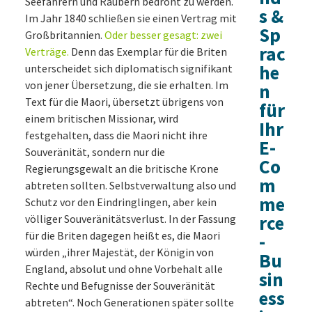
Seefahrern und Räubern bedroht zu werden.
s &
Im Jahr 1840 schließen sie einen Vertrag mit
Sp
Großbritannien.
Oder besser gesagt: zwei
rac
Verträge.
Denn das Exemplar für die Briten
he
unterscheidet sich diplomatisch signifikant
von jener Übersetzung, die sie erhalten. Im
n
Text für die Maori, übersetzt übrigens von
für
einem britischen Missionar, wird
Ihr
festgehalten, dass die Maori nicht ihre
E-
Souveränität, sondern nur die
Co
Regierungsgewalt an die britische Krone
m
abtreten sollten. Selbstverwaltung also und
me
Schutz vor den Eindringlingen, aber kein
rce
völliger Souveränitätsverlust. In der Fassung
für die Briten dagegen heißt es, die Maori
-
würden „ihrer Majestät, der Königin von
Bu
England, absolut und ohne Vorbehalt alle
sin
Rechte und Befugnisse der Souveränität
ess
abtreten“. Noch Generationen später sollte