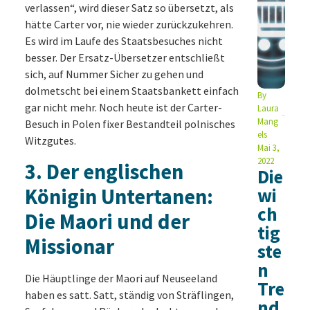
verlassen“, wird dieser Satz so übersetzt, als
hätte Carter vor, nie wieder zurückzukehren.
Es wird im Laufe des Staatsbesuches nicht
besser. Der Ersatz-Übersetzer entschließt
sich, auf Nummer Sicher zu gehen und
dolmetscht bei einem Staatsbankett einfach
By
gar nicht mehr. Noch heute ist der Carter-
Laura
Mang
Besuch in Polen fixer Bestandteil polnisches
els
Witzgutes.
Mai 3,
2022
3.
Der englischen
Die
Königin Untertanen:
wi
ch
Die Maori und der
tig
Missionar
ste
n
Die Häuptlinge der Maori auf Neuseeland
Tre
haben es satt. Satt, ständig von Sträflingen,
nd