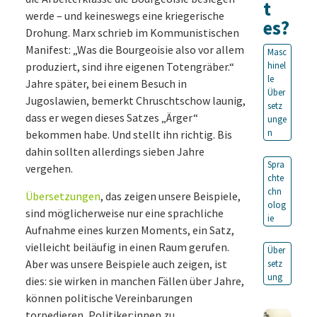
t
werde – und keineswegs eine kriegerische
es?
Drohung. Marx schrieb im Kommunistischen
Manifest: „Was die Bourgeoisie also vor allem
Masc
produziert, sind ihre eigenen Totengräber.“
hinel
le
Jahre später, bei einem Besuch in
Über
Jugoslawien, bemerkt Chruschtschow launig,
setz
dass er wegen dieses Satzes „Ärger“
unge
n
bekommen habe. Und stellt ihn richtig. Bis
dahin sollten allerdings sieben Jahre
Spra
vergehen.
chte
chn
Übersetzungen
, das zeigen unsere Beispiele,
olog
sind möglicherweise nur eine sprachliche
ie
Aufnahme eines kurzen Moments, ein Satz,
vielleicht beiläufig in einen Raum gerufen.
Über
Aber was unsere Beispiele auch zeigen, ist
setz
ung
dies: sie wirken in manchen Fällen über Jahre,
können politische Vereinbarungen
torpedieren, Politiker:innen zu