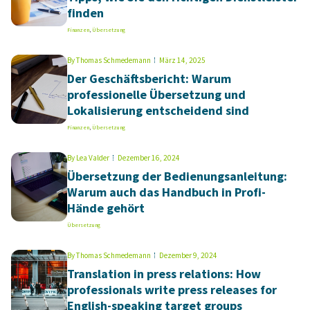
finden
Finanzen
,
Übersetzung
By
Thomas Schmedemann
März 14, 2025
Der Geschäftsbericht: Warum
professionelle Übersetzung und
Lokalisierung entscheidend sind
Finanzen
,
Übersetzung
By
Lea Valder
Dezember 16, 2024
Übersetzung der Bedienungsanleitung:
Warum auch das Handbuch in Profi-
Hände gehört
Übersetzung
By
Thomas Schmedemann
Dezember 9, 2024
Translation in press relations: How
professionals write press releases for
English-speaking target groups