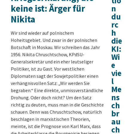
tio
keine ist: Ärger für
n
du
Nikita
rc
h
Wir sind wieder auf polnischem
die
Hoheitsgebiet. Und zwar in der polnischen
KI:
Botschaft in Moskau. Wir schreiben das Jahr
1956. Nikita Chruschtschow, KPdSU-
Wi
Generalsekretär und ein eher leutseliger
e
Politiker, ist zu Gast. Vor westlichen
vie
Diplomaten sagt der Sowjetpolitiker einen
l
verhängnisvollen Satz: „Wir werden Sie
Me
begraben.“ Eine direkte, unmissverständliche
ns
Drohung. Oder doch nicht? Um den Satz
ch
richtig zu deuten, muss man in die Geschichte
br
schauen. Denn was Chruschtschow, natürlich
beschlagen in marxistischen Theorien,
au
meinte, ist die Prognose von Karl Marx, dass
ch
die Arbeiterklasse die Bourgeoisie besiegen