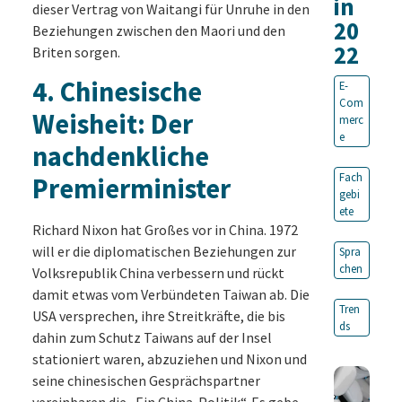
in
dieser Vertrag von Waitangi für Unruhe in den
20
Beziehungen zwischen den Maori und den
22
Briten sorgen.
4
.
Chinesische
E-
Com
Weisheit: Der
merc
e
nachdenkliche
Fach
Premierminister
gebi
ete
Richard Nixon hat Großes vor in China. 1972
will er die diplomatischen Beziehungen zur
Spra
chen
Volksrepublik China verbessern und rückt
damit etwas vom Verbündeten Taiwan ab. Die
Tren
USA versprechen, ihre Streitkräfte, die bis
ds
dahin zum Schutz Taiwans auf der Insel
stationiert waren, abzuziehen und Nixon und
seine chinesischen Gesprächspartner
vereinbaren die „Ein China-Politik“. Es gebe