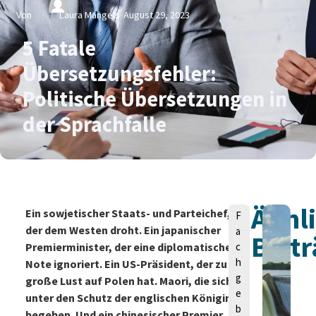
Von
Laura Mangels
August 29, 2023
5 Fatale
Übersetzungsfehler:
Politische Übersetzungen in
der Sprachfalle
Ähnl
V
Ein sowjetischer Staats- und Parteichef,
F
o
der dem Westen droht. Ein japanischer
a
Beitr
n
Premierminister, der eine diplomatische
c
h
Note ignoriert. Ein US-Präsident, der zu
g
große Lust auf Polen hat. Maori, die sich
e
unter den Schutz der englischen Königin
b
begeben. Und ein chinesischer Premier,
L