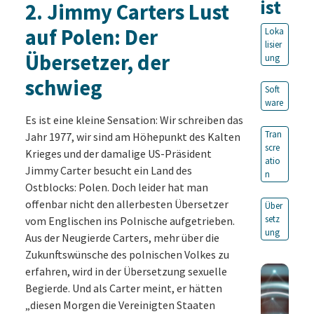
ist
2
.
Jimmy Carters Lust
auf Polen: Der
Loka
lisier
Übersetzer, der
ung
schwieg
Soft
ware
Es ist eine kleine Sensation: Wir schreiben das
Tran
Jahr 1977, wir sind am Höhepunkt des Kalten
scre
Krieges und der damalige US-Präsident
atio
Jimmy Carter besucht ein Land des
n
Ostblocks: Polen. Doch leider hat man
offenbar nicht den allerbesten Übersetzer
Über
setz
vom Englischen ins Polnische aufgetrieben.
ung
Aus der Neugierde Carters, mehr über die
Zukunftswünsche des polnischen Volkes zu
erfahren, wird in der Übersetzung sexuelle
Begierde. Und als Carter meint, er hätten
„diesen Morgen die Vereinigten Staaten