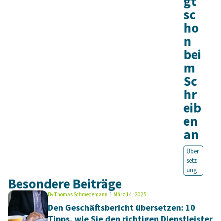
gt
sc
ho
n
bei
m
Sc
hr
eib
en
an
Über
setz
ung
Besondere Beiträge
By
Thomas Schmedemann
März 14, 2025
Den Geschäftsbericht übersetzen: 10
Tipps, wie Sie den richtigen Dienstleister