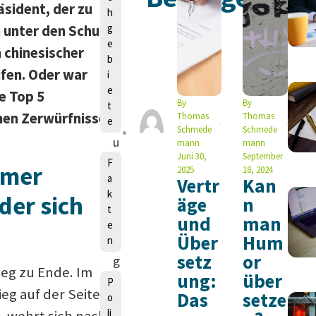
n
äsident, der zu
h
g
h unter den Schutz
e
 chinesischer
b
ifen. Oder war
i
e
ie Top 5
L
By
By
t
hen Zerwürfnissen
Thomas
Thomas
e
a
Schmede
Schmede
u
mann
mann
Juni 30,
September
r
F
amer
2025
18, 2024
a
a
Vertr
Kan
k
der sich
äge
n
M
t
und
man
a
e
Über
Hum
n
n
setz
or
g
rieg zu Ende. Im
ung:
über
e
P
ieg auf der Seite
Das
setze
o
ls
li