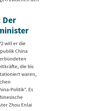
: Der
inister
2 will er die
publik China
Verbündeten
tkräfte, die bis
tationiert waren,
schen
ina-Politik“. Es
chinesische
ster Zhou Enlai