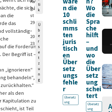
ware
n?
, wehrt sich nach
Au
ti
n die
Wo
ächte, die sich in
gu
k
10
die
pan die
st
schli
Spra
29
ürde das
Ü
mms
che
,
b
nd vollständig
ten
hilft
e
20
sche
juris
–
r
23
 auf die Forderung
tisch
und
s
e
en
wo
Der Begriff ist –
t
Über
die
z
setz
Über
u
n „ignorieren“
ungs
setz
n
ung behandeln“,
g
fehle
ung
 zurückhalten.“
r
schei
er als den
tert
Übersetz
 Kapitulation zu
ung
A
Übersetz
chieht, ist Teil
ung