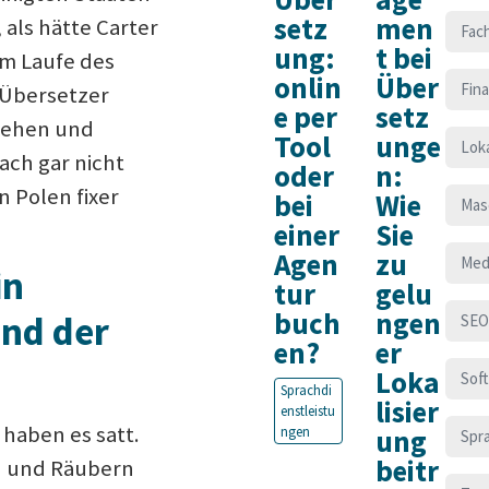
setz
men
 als hätte Carter
Fac
ung:
t bei
im Laufe des
onlin
Über
Fin
-Übersetzer
e per
setz
 gehen und
Tool
unge
Loka
ach gar nicht
oder
n:
n Polen fixer
bei
Wie
Mas
einer
Sie
Agen
zu
Med
in
tur
gelu
buch
ngen
und der
SEO
en?
er
Loka
Sof
Sprachdi
lisier
enstleistu
haben es satt.
ngen
ung
Spr
beitr
rn und Räubern