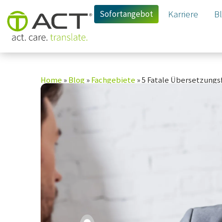
Sofortangebot
Karriere
B
Home
»
Blog
»
Fachgebiete
»
5 Fatale Übersetzungsf