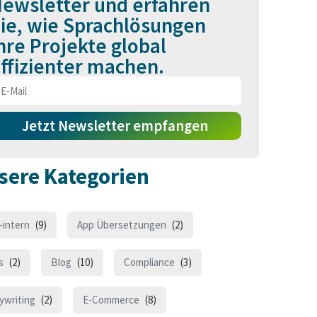
ewsletter und erfahren
ie, wie Sprachlösungen
hre Projekte global
ffizienter machen.
Jetzt Newsletter empfangen
sere Kategorien
-intern
(9)
App Übersetzungen
(2)
s
(2)
Blog
(10)
Compliance
(3)
ywriting
(2)
E-Commerce
(8)