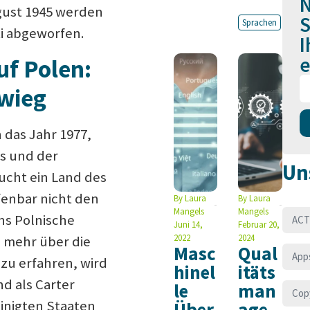
N
gust 1945 werden
S
Sprachen
i abgeworfen.
I
e
uf Polen:
hwieg
n das Jahr 1977,
s und der
Un
ucht ein Land des
fenbar nicht den
By
Laura
By
Laura
Mangels
Mangels
ns Polnische
ACT
Juni 14,
Februar 20,
2022
2024
, mehr über die
Masc
Qual
App
zu erfahren, wird
hinel
itäts
d als Carter
le
man
Cop
einigten Staaten
Über
age