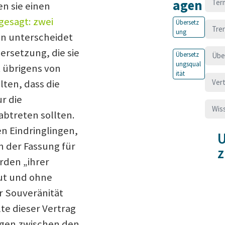
agen
Ter
n sie einen
gesagt: zwei
Übersetz
Tre
ung
en unterscheidet
bersetzung, die sie
Übersetz
Übe
ungsqual
t übrigens von
ität
Ver
lten, dass die
r die
Wis
abtreten sollten.
n Eindringlingen,
U
In der Fassung für
rden „ihrer
lut und ohne
r Souveränität
te dieser Vertrag
ngen zwischen den