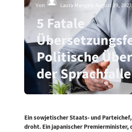
Von
Laura Mangels
August 29, 2023
5 Fatale
Übersetzungsfe
Politische Übe
der Sprachfalle
Ein sowjetischer Staats- und Parteiche
droht. Ein japanischer Premierminister, 