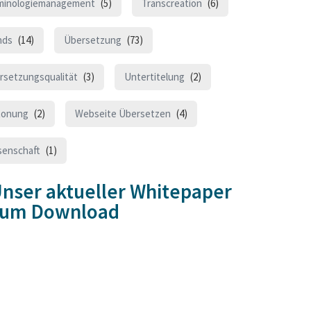
minologiemanagement
(5)
Transcreation
(6)
nds
(14)
Übersetzung
(73)
rsetzungsqualität
(3)
Untertitelung
(2)
tonung
(2)
Webseite Übersetzen
(4)
senschaft
(1)
nser aktueller Whitepaper
zum Download