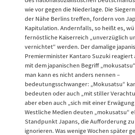
des nationalsozialistischen Deutschlands
wie vor gegen die Niederlage. Die Siegerm
der Nähe Berlins treffen, fordern von Ja
Kapitulation. Andernfalls, so heißt es, w
fernöstliche Kaiserreich „unverzüglich u
vernichtet“ werden. Der damalige japani
Premierminister Kantaro Suzuki reagiert
mit dem japanischen Begriff „mokusatsu“. 
man kann es nicht anders nennen –
bedeutungsschwanger: „Mokusatsu“ kan
bedeuten oder auch „mit stiller Veracht
aber eben auch „sich mit einer Erwägung
Westliche Medien deuten „mokusatsu“ eh
Standpunkt Japans, die Aufforderung zur
ignorieren. Was wenige Wochen später ges