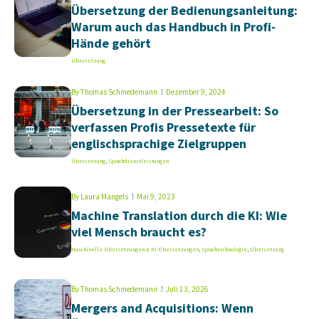
Übersetzung der Bedienungsanleitung:
Warum auch das Handbuch in Profi-
Hände gehört
Übersetzung
By
Thomas Schmedemann
Dezember 9, 2024
Übersetzung in der Pressearbeit: So
verfassen Profis Pressetexte für
englischsprachige Zielgruppen
Übersetzung
,
Sprachdienstleistungen
By
Laura Mangels
Mai 9, 2023
Machine Translation durch die KI: Wie
viel Mensch braucht es?
Maschinelle Übersetzungen & KI-Übersetzungen
,
Sprachtechnologie
,
Übersetzung
By
Thomas Schmedemann
Juli 13, 2026
Mergers and Acquisitions: Wenn