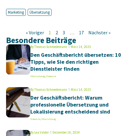
Marketing
Übersetzung
« Voriger
1
2
3
…
17
Nächster »
Besondere Beiträge
By
Thomas Schmedemann
März 14, 2025
Den Geschäftsbericht übersetzen: 10
Tipps, wie Sie den richtigen
Dienstleister finden
Übersetzung
,
Finanzen
By
Thomas Schmedemann
März 14, 2025
Der Geschäftsbericht: Warum
professionelle Übersetzung und
Lokalisierung entscheidend sind
Finanzen
,
Übersetzung
By
Lea Valder
Dezember 16, 2024