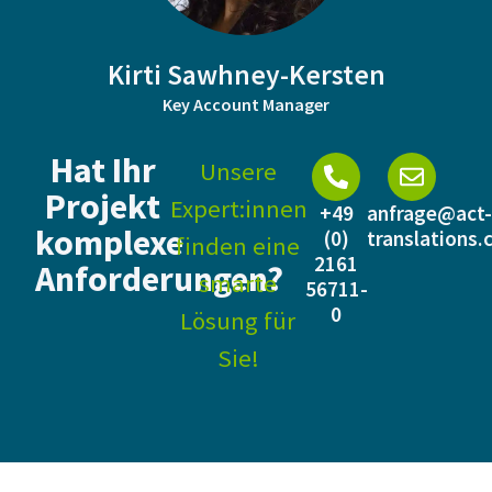
Kirti Sawhney-Kersten
Key Account Manager
Hat Ihr
Unsere
Projekt
Expert:innen
+49
anfrage@act-
komplexe
(0)
translations
finden eine
2161
Anforderungen?
smarte
56711-
0
Lösung für
Sie!