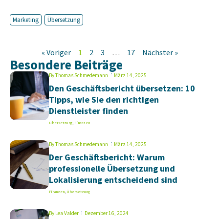
Marketing
Übersetzung
« Voriger
1
2
3
…
17
Nächster »
Besondere Beiträge
By
Thomas Schmedemann
März 14, 2025
Den Geschäftsbericht übersetzen: 10
Tipps, wie Sie den richtigen
Dienstleister finden
Übersetzung
,
Finanzen
By
Thomas Schmedemann
März 14, 2025
Der Geschäftsbericht: Warum
professionelle Übersetzung und
Lokalisierung entscheidend sind
Finanzen
,
Übersetzung
By
Lea Valder
Dezember 16, 2024