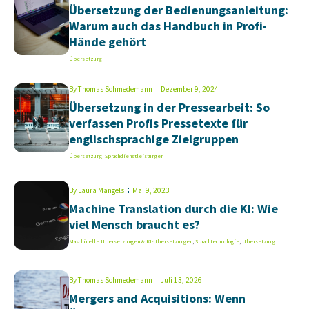
Übersetzung der Bedienungsanleitung:
Warum auch das Handbuch in Profi-
Hände gehört
Übersetzung
By
Thomas Schmedemann
Dezember 9, 2024
Übersetzung in der Pressearbeit: So
verfassen Profis Pressetexte für
englischsprachige Zielgruppen
Übersetzung
,
Sprachdienstleistungen
By
Laura Mangels
Mai 9, 2023
Machine Translation durch die KI: Wie
viel Mensch braucht es?
Maschinelle Übersetzungen & KI-Übersetzungen
,
Sprachtechnologie
,
Übersetzung
By
Thomas Schmedemann
Juli 13, 2026
Mergers and Acquisitions: Wenn