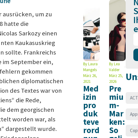
N
ruhe
S
r ausrücken, um zu
I
8 hatte die
e
Nicolas Sarkozy einen
nnten Kaukasuskrieg
 sollte. Frankreichs
 im September ein,
By
Laura
By
Lea
Mangels
Valder
gsfehlern gekommen
Un
März 26,
März 25,
eblichen diplomatischen
2021
2026
Med
Pre
ion des Textes war von
izin
miu
ACT
iens“ die Rede,
pro
m-
 die dem georgischen
duk
Mar
App
telt worden war, als
teve
ken:
rord
So
n“ dargestellt wurde.
Cop