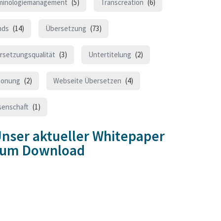
minologiemanagement
(5)
Transcreation
(6)
nds
(14)
Übersetzung
(73)
rsetzungsqualität
(3)
Untertitelung
(2)
tonung
(2)
Webseite Übersetzen
(4)
senschaft
(1)
nser aktueller Whitepaper
zum Download