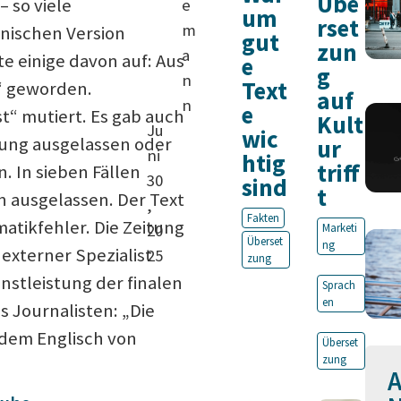
Übe
 so viele
e
um
rset
m
nischen Version
gut
zun
a
te einige davon auf: Aus
e
g
n
Text
“ geworden.
auf
n
e
t“ mutiert. Es gab auch
Kult
Ju
wic
zung ausgelassen oder
ur
ni
htig
triff
 In sieben Fällen
30
sind
t
n ausgelassen. Der Text
,
Fakten
tikfehler. Die Zeitung
20
Marketi
Überset
ng
 externer Spezialist
25
zung
nstleistung der finalen
Sprach
en
s Journalisten: „Die
dem Englisch von
Überset
zung
A