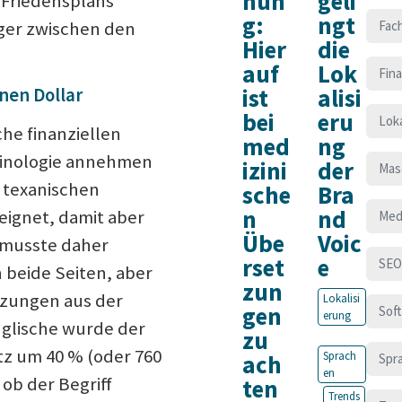
nun
geli
s Friedensplans
g:
ngt
Fac
rger zwischen den
Hier
die
auf
Lok
Fin
ist
alisi
onen Dollar
bei
eru
Loka
che finanziellen
med
ng
minologie annehmen
izini
der
Mas
r texanischen
sche
Bra
n
nd
eignet, damit aber
Med
Übe
Voic
 musste daher
rset
e
SEO
h beide Seiten, aber
zun
tzungen aus der
Lokalisi
gen
Sof
erung
glische wurde der
zu
z um 40 % (oder 760
Sprach
ach
Spr
en
 ob der Begriff
ten
Trends