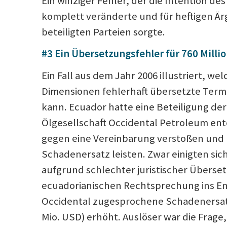
Ein winziger Fehler, der die Intention de
komplett veränderte und für heftigen Ä
beteiligten Parteien sorgte.
#3 Ein Übersetzungsfehler für 760 Milli
Ein Fall aus dem Jahr 2006 illustriert, wel
Dimensionen fehlerhaft übersetzte Ter
kann. Ecuador hatte eine Beteiligung de
Ölgesellschaft Occidental Petroleum ent
gegen eine Vereinbarung verstoßen und
Schadenersatz leisten. Zwar einigten sic
aufgrund schlechter juristischer Überse
ecuadorianischen Rechtsprechung ins En
Occidental zugesprochene Schadenersat
Mio. USD) erhöht. Auslöser war die Frage,