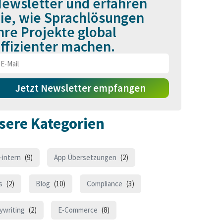
ewsletter und erfahren
ie, wie Sprachlösungen
hre Projekte global
ffizienter machen.
Jetzt Newsletter empfangen
sere Kategorien
-intern
(9)
App Übersetzungen
(2)
s
(2)
Blog
(10)
Compliance
(3)
ywriting
(2)
E-Commerce
(8)