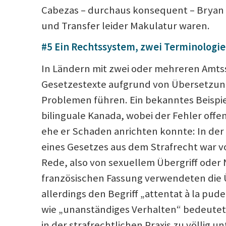
Cabezas – durchaus konsequent – Bryan 
und Transfer leider Makulatur waren.
#5 Ein Rechtssystem, zwei Terminologien
In Ländern mit zwei oder mehreren Amt
Gesetzestexte aufgrund von Übersetzun
Problemen führen. Ein bekanntes Beispiel
bilinguale Kanada, wobei der Fehler off
ehe er Schaden anrichten konnte: In der
eines Gesetzes aus dem Strafrecht war vo
Rede, also von sexuellem Übergriff oder 
französischen Fassung verwendeten die 
allerdings den Begriff „attentat à la pude
wie „unanständiges Verhalten“ bedeutet. 
in der strafrechtlichen Praxis zu völlig u