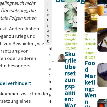
n
gelingt auch nicht
r
s
e Übersetzung, die
e
atale Folgen haben.
t
z
T
eckt. Andere haben
u
h
By
Laura
By
gar zu Krieg und
n
Mangels
Thomas
g
o
ll von Beispielen, wie
Septembe
Schmede
m
r 20, 2022
mann
ersetzung von
Sku
Februar
a
tzen oder anderen
13, 2026
rrile
s
Foo
Übe
zehn besonders
d
S
rset
Mar
c
zun
keti
h
del verhindert
gsp
ng:
m
ann
sabkommen zwischen der
Wen
e
en:
n
rsetzung eines
d
War