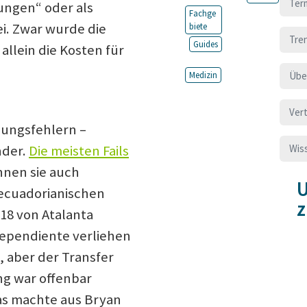
Ter
ungen“ oder als
Fachge
i. Zwar wurde die
biete
Tre
Guides
allein die Kosten für
Medizin
Übe
Ver
zungsfehlern –
nder.
Die meisten Fails
Wis
nen sie auch
U
 ecuadorianischen
018 von Atalanta
ependiente verliehen
, aber der Transfer
ng war offenbar
as machte aus Bryan