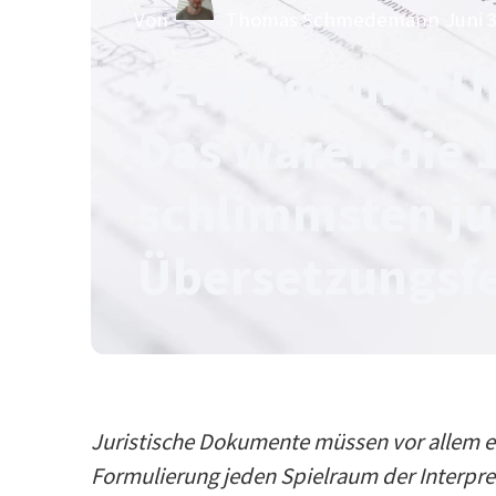
Von
Thomas Schmedemann
Juni 
Verträge und Ü
Das waren die 
schlimmsten ju
Übersetzungsfe
Juristische Dokumente müssen vor allem ei
Formulierung jeden Spielraum der Interpre