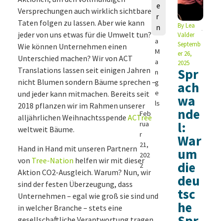
e
a
Versprechungen auch wirklich sichtbare
r
u
Taten folgen zu lassen. Aber wie kann
By
Lea
n
r
jeder von uns etwas für die Umwelt tun?
Valder
a
Septemb
Wie können Unternehmen einen
M
er 26,
Unterschied machen? Wir von ACT
a
2025
Translations lassen seit einigen Jahren
Spr
n
nicht Blumen sondern Bäume sprechen –
g
ach
e
und jeder kann mitmachen. Bereits seit
wa
ls
2018 pflanzen wir im Rahmen unserer
nde
Feb
alljährlichen Weihnachtsspende
ACTree
l:
rua
weltweit Bäume.
r
War
21,
Hand in Hand mit unseren Partnern
um
202
von
Tree-Nation
helfen wir mit dieser
die
2
Aktion CO2-Ausgleich. Warum? Nun, wir
deu
sind der festen Überzeugung, dass
tsc
Unternehmen – egal wie groß sie sind und
he
in welcher Branche – stets eine
Spr
gesellschaftliche Verantwortung tragen,