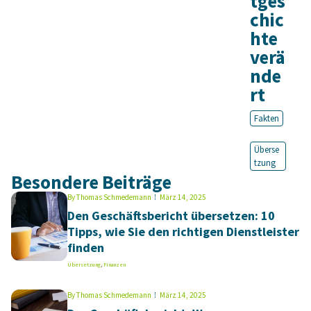
tges
chic
hte
verä
nde
rt
Fakten
Überse
tzung
Besondere Beiträge
By
Thomas Schmedemann
März 14, 2025
Den Geschäftsbericht übersetzen: 10
Tipps, wie Sie den richtigen Dienstleister
finden
Übersetzung
,
Finanzen
By
Thomas Schmedemann
März 14, 2025