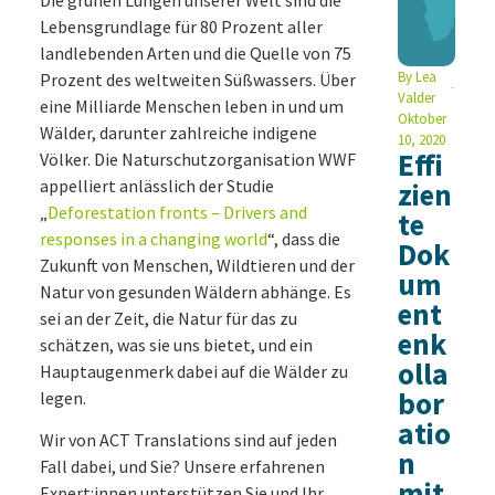
Lebensgrundlage für 80 Prozent aller
landlebenden Arten und die Quelle von 75
By
Lea
Prozent des weltweiten Süßwassers. Über
Valder
eine Milliarde Menschen leben in und um
Oktober
Wälder, darunter zahlreiche indigene
10, 2020
Effi
Völker. Die Naturschutzorganisation WWF
appelliert anlässlich der Studie
zien
„
Deforestation fronts – Drivers and
te
responses in a changing world
“, dass die
Dok
Zukunft von Menschen, Wildtieren und der
um
Natur von gesunden Wäldern abhänge. Es
ent
sei an der Zeit, die Natur für das zu
enk
schätzen, was sie uns bietet, und ein
olla
Hauptaugenmerk dabei auf die Wälder zu
bor
legen.
atio
Wir von ACT Translations sind auf jeden
n
Fall dabei, und Sie? Unsere erfahrenen
mit
Expert:innen unterstützen Sie und Ihr