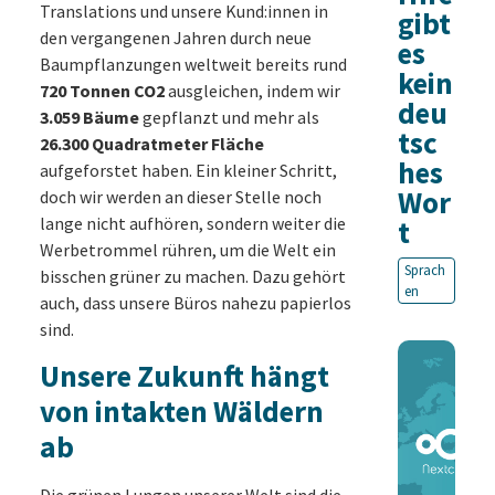
Translations und unsere Kund:innen in
gibt
den vergangenen Jahren durch neue
es
Baumpflanzungen weltweit bereits rund
kein
720 Tonnen CO2
ausgleichen, indem wir
deu
3.059 Bäume
gepflanzt und mehr als
tsc
26.300 Quadratmeter Fläche
hes
aufgeforstet haben. Ein kleiner Schritt,
Wor
doch wir werden an dieser Stelle noch
lange nicht aufhören, sondern weiter die
t
Werbetrommel rühren, um die Welt ein
Sprach
bisschen grüner zu machen. Dazu gehört
en
auch, dass unsere Büros nahezu papierlos
sind.
Unsere Zukunft hängt
von intakten Wäldern
ab
Die grünen Lungen unserer Welt sind die