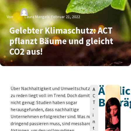
Von
Laura Mangels
Februar 21, 2022
Gelebter Klimaschutz: ACT
pflanzt Bäume und gleicht
CO2 aus!
Ähnli
V
Über Nachhaltigkeit und Umweltschutz
A
o
zu reden liegt voll im Trend. Doch damit
C
Beiträ
n
nicht genug: Studien haben sogar
T
-
herausgefunden, dass nachhaltige
i
Unternehmen erfolgreicher sind. Was nun
n
dringend passieren muss, sind messbare
t
Aktionen, um den vollmundigen
L