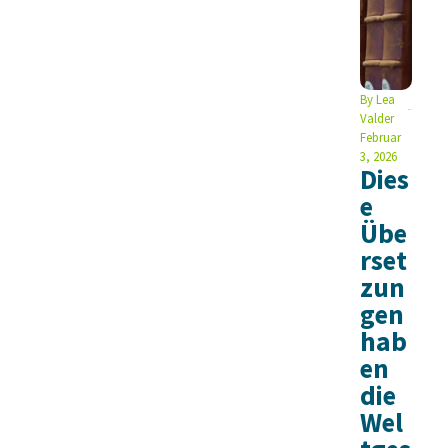
By
Lea
Valder
Februar
3, 2026
Dies
e
Übe
rset
zun
gen
hab
en
die
Wel