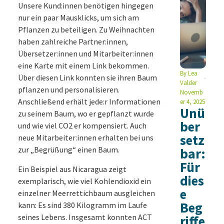
Unsere Kund:innen benötigen hingegen
nur ein paar Mausklicks, um sich am
Pflanzen zu beteiligen. Zu Weihnachten
haben zahlreiche Partner:innen,
Übersetzer:innen und Mitarbeiter:innen
eine Karte mit einem Link bekommen.
By
Lea
Über diesen Link konnten sie ihren Baum
Valder
pflanzen und personalisieren.
Novemb
Anschließend erhält jede:r Informationen
er 4, 2025
Unü
zu seinem Baum, wo er gepflanzt wurde
ber
und wie viel CO2 er kompensiert. Auch
setz
neue Mitarbeiter:innen erhalten bei uns
zur „Begrüßung“ einen Baum.
bar:
Für
Ein Beispiel aus Nicaragua zeigt
dies
exemplarisch, wie viel Kohlendioxid ein
e
einzelner Meerrettichbaum ausgleichen
Beg
kann: Es sind 380 Kilogramm im Laufe
seines Lebens. Insgesamt konnten ACT
riffe