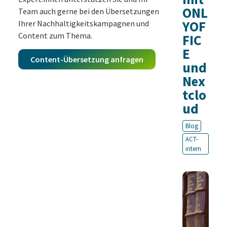
ONL
Team auch gerne bei den Übersetzungen
YOF
Ihrer Nachhaltigkeitskampagnen und
Content zum Thema.
FIC
E
Content-Übersetzung anfragen
und
Nex
tclo
ud
Blog
ACT-
intern