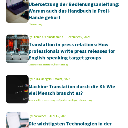
Übersetzung der Bedienungsanleitung:
Warum auch das Handbuch in Profi-
Hände gehört
Übersetzung
By
Thomas Schmedemann
Dezember 9, 2024
Translation in press relations: How
professionals write press releases for
English-speaking target groups
Sprachdienstleistungen
,
Übersetzung
By
Laura Mangels
Mai 9, 2023
Machine Translation durch die KI: Wie
viel Mensch braucht es?
Maschinelle Übersetzungen
,
Sprachtechnologie
,
Übersetzung
By
Lea Valder
Juni 15, 2026
Die wichtigsten Technologien in der