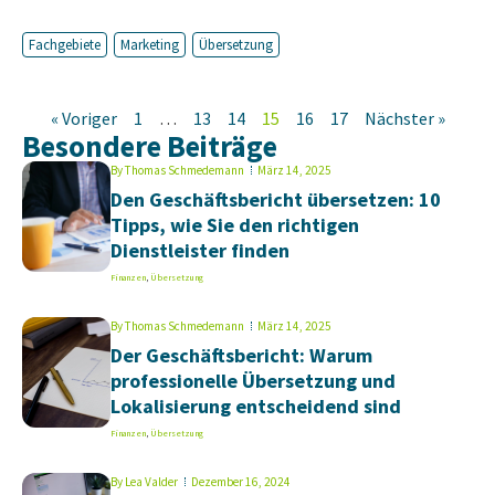
Fachgebiete
Marketing
Übersetzung
« Voriger
1
…
13
14
15
16
17
Nächster »
Besondere Beiträge
By
Thomas Schmedemann
März 14, 2025
Den Geschäftsbericht übersetzen: 10
Tipps, wie Sie den richtigen
Dienstleister finden
Finanzen
,
Übersetzung
By
Thomas Schmedemann
März 14, 2025
Der Geschäftsbericht: Warum
professionelle Übersetzung und
Lokalisierung entscheidend sind
Finanzen
,
Übersetzung
By
Lea Valder
Dezember 16, 2024