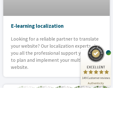
Customer reviews and experiences for
A.C.T. GmbH
E-learning localization
EXCELLENT
%
100
Recommended on
Looking for a reliable partner to translate
ProvenExpert.com
5.00
/
4.81
your website? Our localization experts give
you all the professional support you need
24
125
to plan and implement your multilingual
Reviews on
3
Reviews from
ProvenExpert.com
other sources
website.
EXCELLENT
ProvenExpert.com
View profile on
149
Customer reviews
07/01/2026
Authenticity