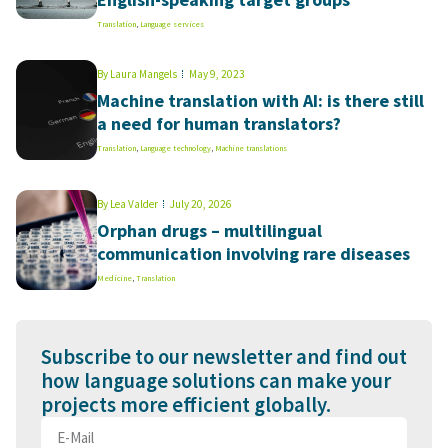
Translation
,
Language services
By
Laura Mangels
May 9, 2023
Machine translation with AI: is there still
a need for human translators?
Translation
,
Language technology
,
Machine translations
By
Lea Valder
July 20, 2026
Orphan drugs – multilingual
communication involving rare diseases
Medicine
,
Translation
Subscribe to our newsletter and find out
how language solutions can make your
projects more efficient globally.