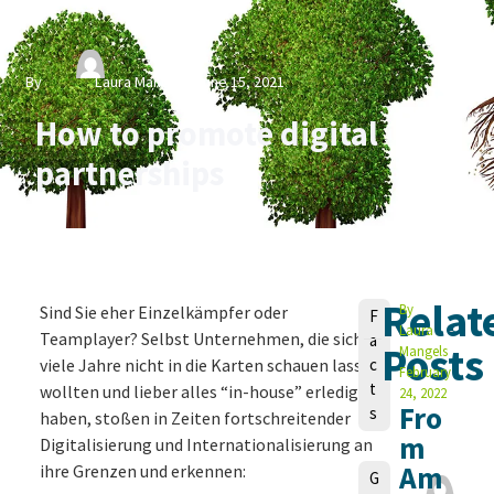
By
Laura Mangels
June 15, 2021
How to promote digital
partnerships
Relat
V
By
Sind Sie eher Einzelkämpfer oder
F
Laura
o
Teamplayer? Selbst Unternehmen, die sich
a
Posts
Mangels
n
viele Jahre nicht in die Karten schauen lassen
c
February
t
wollten und lieber alles “in-house” erledigt
24, 2022
Fro
s
haben, stoßen in Zeiten fortschreitender
m
Digitalisierung und Internationalisierung an
Am
ihre Grenzen und erkennen:
L
G