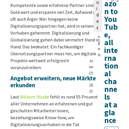
a
azo
u
Kompetente sowie erfahrene Partner sind
u
i
n to
Gold wert und ersparen viel Zeit, Aufwand und
r
d
You
a
oft auch Ärger. Wer hingegen keine
e
M
Tub
Digitalisierungspartner hat, wird in seinen
s
a
e,
Vorhaben gehemmt. Digitalisierung und
n
Globalisierung gehen dabei vermehrt Hand in
all
g
Hand. Das bedeutet: Ein fachkundiger
inte
e
Übersetzungspartner muss her, um digitale
ls
rna
Projekte weltweit erfolgreich
Ju
tion
ne
voranzutreiben.
al
15
Angebot erweitern, neue Märkte
,
cha
erkunden
20
nne
21
ls
Laut
Bitkom-Studie
fehlt es rund 55 Prozent
at a
aller Unternehmen an erfahrenen und gut
gla
geschulten Mitarbeiter:innen,
beziehungsweise Know-how, um
nce
Digitalisierungsvorhaben in die Tat