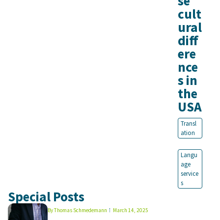
se
cult
ural
diff
ere
nce
s in
the
USA
Transl
ation
Langu
age
service
s
Special Posts
By
Thomas Schmedemann
March 14, 2025