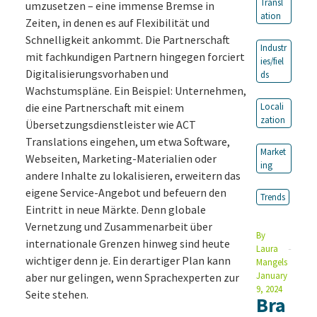
Transl
umzusetzen – eine immense Bremse in
ation
Zeiten, in denen es auf Flexibilität und
Schnelligkeit ankommt. Die Partnerschaft
Industr
mit fachkundigen Partnern hingegen forciert
ies/fiel
Digitalisierungsvorhaben und
ds
Wachstumspläne. Ein Beispiel: Unternehmen,
die eine Partnerschaft mit einem
Locali
zation
Übersetzungsdienstleister wie ACT
Translations eingehen, um etwa Software,
Market
Webseiten, Marketing-Materialien oder
ing
andere Inhalte zu lokalisieren, erweitern das
eigene Service-Angebot und befeuern den
Trends
Eintritt in neue Märkte. Denn globale
Vernetzung und Zusammenarbeit über
By
internationale Grenzen hinweg sind heute
Laura
wichtiger denn je. Ein derartiger Plan kann
Mangels
January
aber nur gelingen, wenn Sprachexperten zur
9, 2024
Seite stehen.
Bra