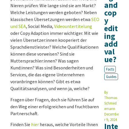
and
Nieren prüfen: Wie lange sind sie am Markt?
cop
Welche Leistungen werden geboten? Neben
y
klassischen Übersetzungen werden etwa
SEO
und SEA
, Social Media,
Videountertitelung
edit
oder Copy Adaption immer wichtiger. Mit wie
ing
vielen Übersetzer:innen kooperiert der
add
Sprachdienstleister? Welche Qualifikationen
val
können diese vorweisen? Sind sie
ue?
Muttersprachler:innen? Was sagen
Kund:innen? Was sind Besonderheiten und
Facts
Services, die das eigene Unternehmen
Guides
voranbringen können? Gibt es etwa
Qualitätsanalysen, und wenn ja, welche?
By
Thomas
Fragen über Fragen, doch sie führen Sie auf
Schmed
den Weg einer erfolgreichen und fruchtbaren
emann
Partnerschaft.
Decembe
r 9, 2024
Inte
Finden Sie
hier
heraus, welche Vorteile Ihnen