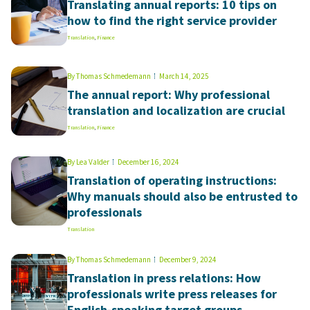
Translating annual reports: 10 tips on
how to find the right service provider
Translation
,
Finance
By
Thomas Schmedemann
March 14, 2025
The annual report: Why professional
translation and localization are crucial
Translation
,
Finance
By
Lea Valder
December 16, 2024
Translation of operating instructions:
Why manuals should also be entrusted to
professionals
Translation
By
Thomas Schmedemann
December 9, 2024
Translation in press relations: How
professionals write press releases for
English-speaking target groups