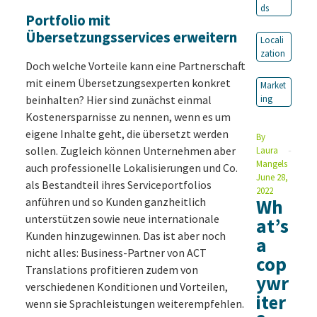
ds
Portfolio mit
Übersetzungsservices erweitern
Locali
zation
Doch welche Vorteile kann eine Partnerschaft
mit einem Übersetzungsexperten konkret
Market
beinhalten? Hier sind zunächst einmal
ing
Kostenersparnisse zu nennen, wenn es um
eigene Inhalte geht, die übersetzt werden
By
sollen. Zugleich können Unternehmen aber
Laura
Mangels
auch professionelle Lokalisierungen und Co.
June 28,
als Bestandteil ihres Serviceportfolios
2022
anführen und so Kunden ganzheitlich
Wh
unterstützen sowie neue internationale
at’s
Kunden hinzugewinnen. Das ist aber noch
a
nicht alles: Business-Partner von ACT
cop
Translations profitieren zudem von
ywr
verschiedenen Konditionen und Vorteilen,
iter
wenn sie Sprachleistungen weiterempfehlen.