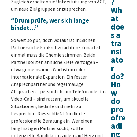
?
Zugleich erhalten sie Unterstützung von ACT,
Wh
um neue Zielgruppen anzusprechen.
at
“Drum prüfe, wer sich lange
doe
bindet…”
s a
So weit so gut, doch worauf ist in Sachen
tra
Partnersuche konkret zu achten? Zunächst
nsl
einmal muss die Chemie stimmen. Beide
ato
Partner sollten ähnliche Ziele verfolgen –
r
etwa gemeinsames Wachstum oder
do?
internationale Expansion. Ein fester
Ho
Ansprechpartner und regelmäßige
w
Absprachen – persönlich, am Telefon oder im
Video-Call – sind ratsam, um aktuelle
do
Situationen, Bedarfe und mehr zu
pro
besprechen. Dies schließt fundierte
ofre
professionelle Beratung ein. Wer einen
adi
langfristigen Partner sucht, sollte
ng
potenzielle Kandidaten zudem auf Herz und