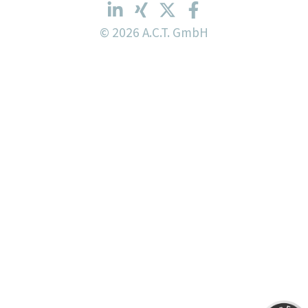
© 2026 A.C.T. GmbH
Customer reviews and experiences for
A.C.T. GmbH
EXCELLENT
%
100
Recommended o
ProvenExpert.c
5.00
/
4.81