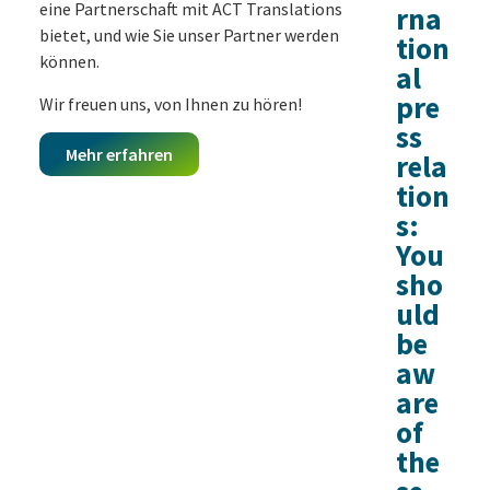
eine Partnerschaft mit ACT Translations
rna
bietet, und wie Sie unser Partner werden
tion
können.
al
pre
Wir freuen uns, von Ihnen zu hören!
ss
Mehr erfahren
rela
tion
s:
You
sho
uld
be
aw
are
of
the