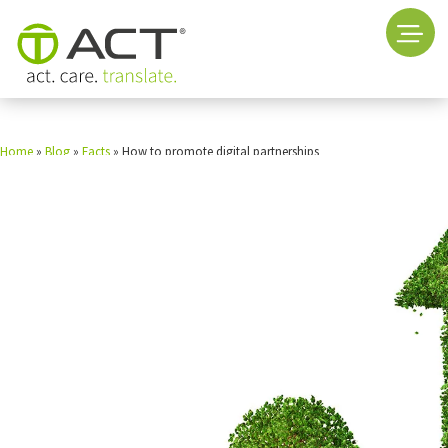
Home
»
Blog
»
Facts
»
How to promote digital partnerships