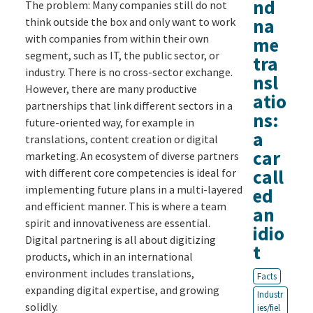
nd
The problem: Many companies still do not
na
think outside the box and only want to work
with companies from within their own
me
segment, such as IT, the public sector, or
tra
industry. There is no cross-sector exchange.
nsl
However, there are many productive
atio
partnerships that link different sectors in a
ns:
future-oriented way, for example in
a
translations, content creation or digital
car
marketing. An ecosystem of diverse partners
call
with different core competencies is ideal for
implementing future plans in a multi-layered
ed
and efficient manner. This is where a team
an
spirit and innovativeness are essential.
idio
Digital partnering is all about digitizing
t
products, which in an international
environment includes translations,
Facts
expanding digital expertise, and growing
Industr
solidly.
ies/fiel