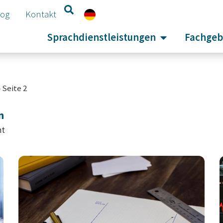
log
Kontakt
Sprachdienstleistungen
Fachgeb
»
Seite 2
n
nt