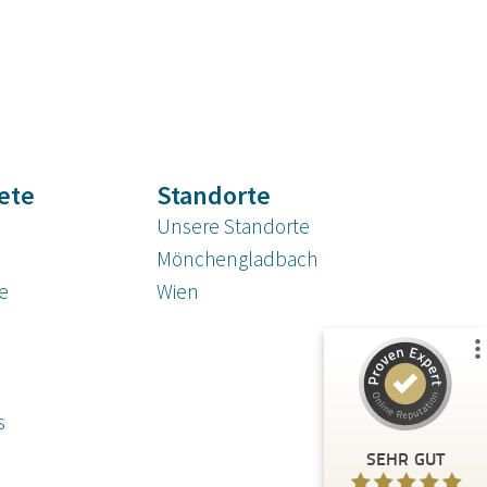
ete
Standorte
Kundenbewertungen und Erfahrungen zu
A.C.T. GmbH
Unsere Standorte
%
100
SEHR GUT
Mönchen­gladbach
Empfehlungen auf
re
Wien
ProvenExpert.com
5,00
/
4,81
125
24
3
Bewertungen von
Bewertungen auf
anderen Quellen
ProvenExpert.com
s
SEHR GUT
Blick aufs ProvenExpert-Profil werfen