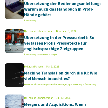
Übersetzung der Bedienungsanleitung:
Warum auch das Handbuch in Profi-
Hände gehört
Übersetzung
By
Thomas Schmedemann
Dezember 9, 2024
Übersetzung in der Pressearbeit: So
verfassen Profis Pressetexte für
englischsprachige Zielgruppen
Übersetzung
,
Sprachdienstleistungen
By
Laura Mangels
Mai 9, 2023
Machine Translation durch die KI: Wie
viel Mensch braucht es?
Maschinelle Übersetzungen & KI-Übersetzungen
,
Sprachtechnologie
,
Übersetzung
By
Thomas Schmedemann
Juli 13, 2026
Mergers and Acquisitions: Wenn