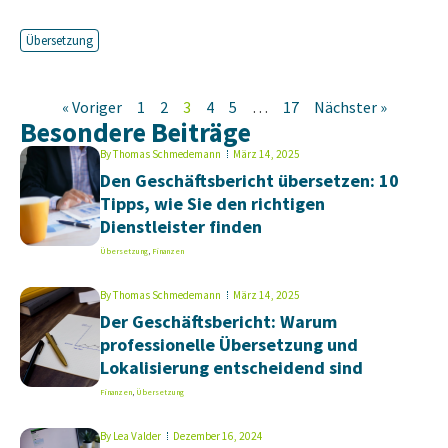
Übersetzung
« Voriger
1
2
3
4
5
…
17
Nächster »
Besondere Beiträge
By
Thomas Schmedemann
März 14, 2025
Den Geschäftsbericht übersetzen: 10
Tipps, wie Sie den richtigen
Dienstleister finden
Übersetzung
,
Finanzen
By
Thomas Schmedemann
März 14, 2025
Der Geschäftsbericht: Warum
professionelle Übersetzung und
Lokalisierung entscheidend sind
Finanzen
,
Übersetzung
By
Lea Valder
Dezember 16, 2024